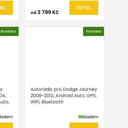
AIL
DETAIL
3 799 Kč
od
Novinka
Novinka
io
Autorádio pro Dodge Journey
04,
2009-2012, Android Auto, GPS,
uto,
WiFi, Bluetooth
kladem
Skladem