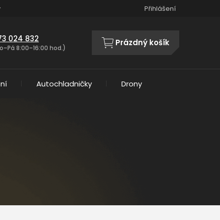
y
Přihlášení
73 024 832
Prázdný košík
NÁKUPNÍ
o–Pá 8:00–16:00 hod.)
KOŠÍK
ní
Autochladničky
Drony