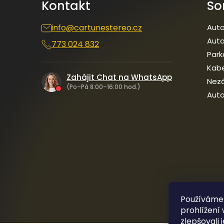
Kontakt
So
info
@
cartunestereo.cz
Auto
Auto
773 024 832
Park
Kab
Zahájit Chat na WhatsApp
Nezá
(Po–Pá 8:00–16:00 hod.)
Auto
Používáme
prohlížení
zlepšovali 