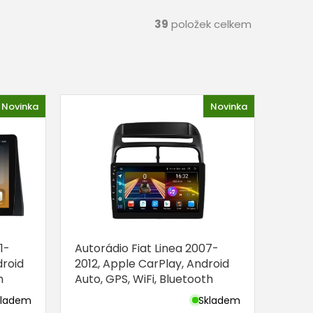
39
položek celkem
Novinka
Novinka
1-
Autorádio Fiat Linea 2007-
droid
2012, Apple CarPlay, Android
h
Auto, GPS, WiFi, Bluetooth
kladem
Skladem