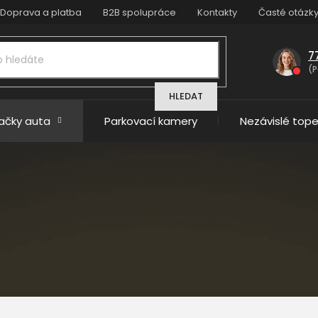
Doprava a platba
B2B spolupráce
Kontakty
Časté otázk
7
(P
HLEDAT
načky auta
Parkovací kamery
Nezávislé tope