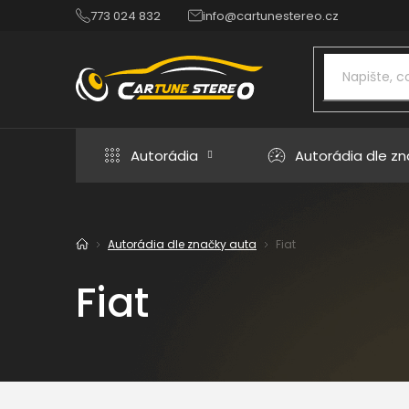
Přejít
773 024 832
info@cartunestereo.cz
na
obsah
Autorádia
Autorádia dle z
Autorádia dle značky auta
Fiat
Domů
Fiat