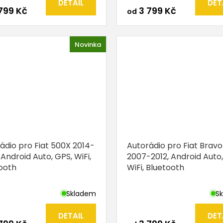
DETAIL
DET
799 Kč
3 799 Kč
od
Novinka
ádio pro Fiat 500X 2014-
Autorádio pro Fiat Bravo
 Android Auto, GPS, WiFi,
2007-2012, Android Auto,
ooth
WiFi, Bluetooth
Skladem
S
DETAIL
DET