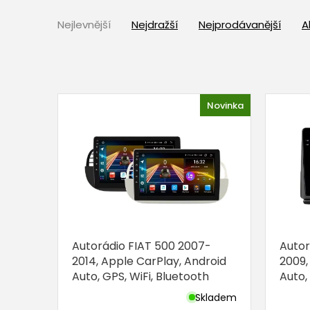
Ř
a
Nejlevnější
Nejdražší
Nejprodávanější
A
z
e
n
í
V
p
Novinka
ý
r
p
o
i
d
s
u
p
k
r
t
o
ů
d
u
Autorádio FIAT 500 2007-
Autor
k
2014, Apple CarPlay, Android
2009,
t
Auto, GPS, WiFi, Bluetooth
Auto,
ů
Skladem