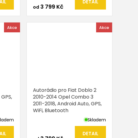
AIL
DETAIL
3 799 Kč
od
Akce
Akce
Autorádio pro Fiat Doblo 2
 GPS,
2010-2014 Opel Combo 3
2011-2018, Android Auto, GPS,
WiFi, Bluetooth
kladem
Skladem
AIL
DETAIL