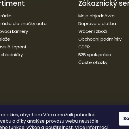
rtiment
Zákaznický ser
i
s
u
rádia
Moje objednávka
rádia dle značky auta
Doprava a platba
ovací kamery
Vrácení zboží
eláže
Obchodní podmínky
vislé topení
GDPR
chladničky
B2B spolupráce
Časté otázky
 cookies, abychom Vám umožnili pohodlné
S
 webu a díky analýze provozu webu neustále
jeho funkce, výkon a použitelnost.
Více informací