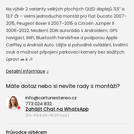
Na výběr 2 varianty velkých plochých QLED displejů 11,5” a
13,1” 📺 – Velmi jednoduchá montáž pro
Fiat Ducato
2007–
2015,
Peugeot Boxer II
2007–2015 a
Citroën Jumper II
2006–2022. Moderní 2DIN autorádio s Androidem, GPS
navigací, WiFi, Bluetooth handsfree a podporou Apple
CarPlay a Android Auto. Užijte si pohodlné ovládání, kvalitní
zvuk a možnost připojení parkovací kamery bez složitých
úprav! 🚗📱🎶
Detailní informace
Máte dotaz nebo si nevíte rady s montáží?
info@cartunestereo.cz
773 024 832
Zahájit Chat na WhatsApp
(Po–Pá 8:00–16:00 hod.)
Průvodce výběrem