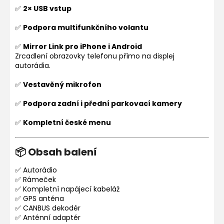
✅
2× USB vstup
✅
Podpora multifunkčního volantu
✅
Mirror Link pro iPhone i Android
Zrcadlení obrazovky telefonu přímo na displej
autorádia.
✅
Vestavěný mikrofon
✅
Podpora zadní i přední parkovací kamery
✅
Kompletní české menu
📦 Obsah balení
✅ Autorádio
✅ Rámeček
✅ Kompletní napájecí kabeláž
✅ GPS anténa
✅ CANBUS dekodér
✅ Anténní adaptér