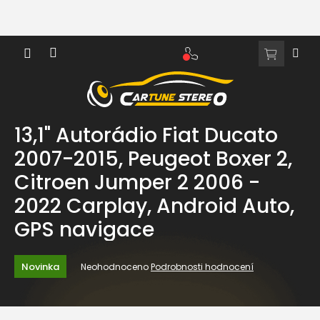
Přejít
na
obsah
NÁKUPNÍ
KOŠÍK
13,1" Autorádio Fiat Ducato
2007-2015, Peugeot Boxer 2,
Citroen Jumper 2 2006 -
2022 Carplay, Android Auto,
GPS navigace
Průměrné
Novinka
Neohodnoceno
Podrobnosti hodnocení
hodnocení
produktu
je
0,0