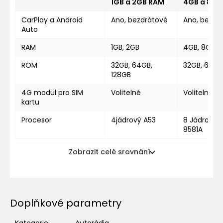
1GB a 2GB RAM
4GB a 8GB
CarPlay a Android
Ano, bezdrátové
Ano, bezdr
Auto
RAM
1GB, 2GB
4GB, 8GB
ROM
32GB, 64GB,
32GB, 64GB
128GB
4G modul pro SIM
Volitelné
Volitelné
kartu
Procesor
4jádrový A53
8 Jádrový U
8581A
Zobrazit celé srovnání
Doplňkové parametry