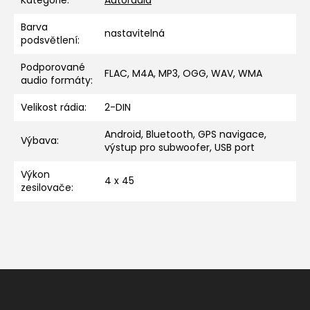
Kategorie
:
Autorádia
Barva
nastavitelná
podsvětlení
:
Podporované
FLAC, M4A, MP3, OGG, WAV, WMA
audio formáty
:
Velikost rádia
:
2-DIN
Android, Bluetooth, GPS navigace,
Výbava
:
výstup pro subwoofer, USB port
Výkon
4 x 45
zesilovače
:
Z
á
p