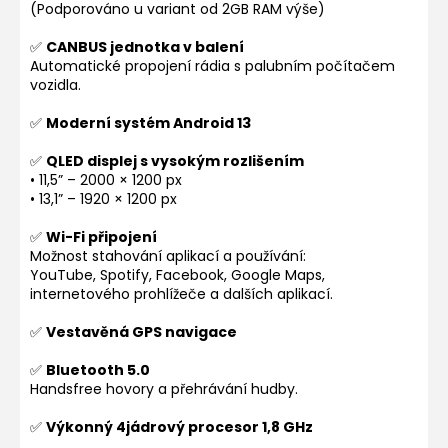
(Podporováno u variant od 2GB RAM výše)
✅
CANBUS jednotka v balení
Automatické propojení rádia s palubním počítačem
vozidla.
✅
Moderní systém Android 13
✅
QLED displej s vysokým rozlišením
• 11,5” – 2000 × 1200 px
• 13,1” – 1920 × 1200 px
✅
Wi-Fi připojení
Možnost stahování aplikací a používání:
YouTube, Spotify, Facebook, Google Maps,
internetového prohlížeče a dalších aplikací.
✅
Vestavěná GPS navigace
✅
Bluetooth 5.0
Handsfree hovory a přehrávání hudby.
✅
Výkonný 4jádrový procesor 1,8 GHz