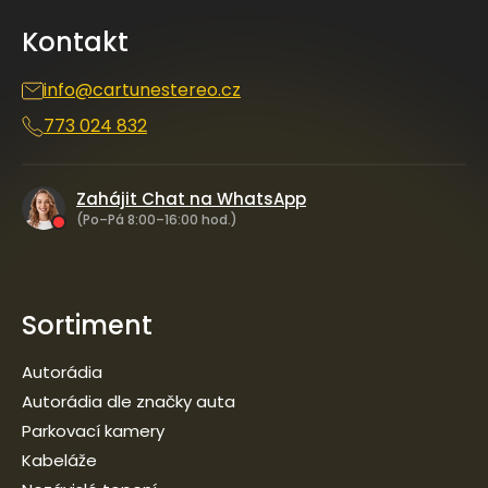
a
Kontakt
t
í
info
@
cartunestereo.cz
773 024 832
Zahájit Chat na WhatsApp
(Po–Pá 8:00–16:00 hod.)
Sortiment
Autorádia
Autorádia dle značky auta
Parkovací kamery
Kabeláže