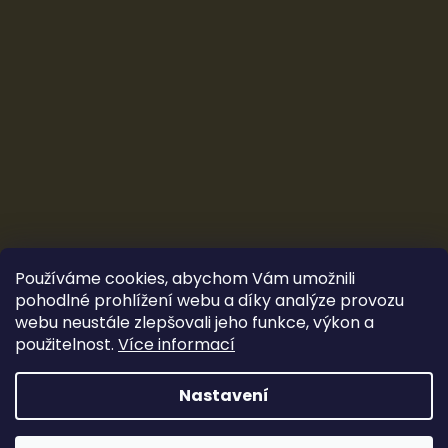
Používáme cookies, abychom Vám umožnili
pohodlné prohlížení webu a díky analýze provozu
webu neustále zlepšovali jeho funkce, výkon a
použitelnost.
Více informací
Vytvořil Shoptet
&
Ludec
Nastavení
Sleva 100 Kč
Copyright 2026
CarTune Stereo s.r.o.
. Všechna práva
vyhrazena.