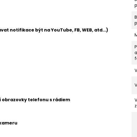
p
vat notifikace být na YouTube, FB, WEB, atd...)
V
ní obrazovky telefonu s rádiem
z
 kameru