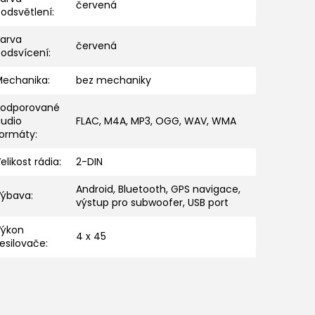
červená
odsvětlení
:
Barva
červená
podsvícení
:
Mechanika
:
bez mechaniky
Podporované
audio
FLAC, M4A, MP3, OGG, WAV, WMA
formáty
:
elikost rádia
:
2-DIN
Android, Bluetooth, GPS navigace,
Výbava
:
výstup pro subwoofer, USB port
Výkon
4 x 45
esilovače
: