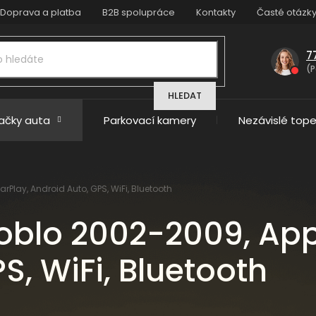
Doprava a platba
B2B spolupráce
Kontakty
Časté otázk
7
(P
HLEDAT
načky auta
Parkovací kamery
Nezávislé tope
rPlay, Android Auto, GPS, WiFi, Bluetooth
Doblo 2002-2009, App
S, WiFi, Bluetooth