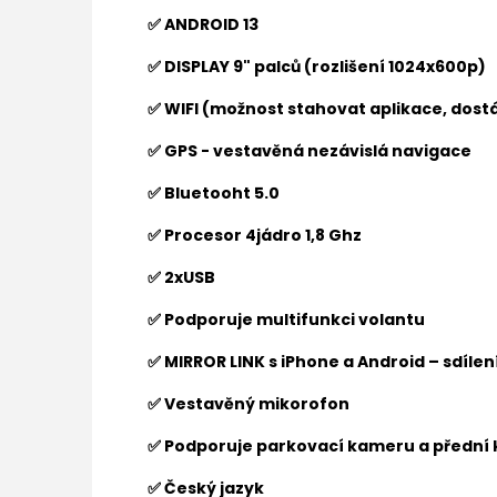
✅ ANDROID 13
✅ DISPLAY 9" palců (rozlišení 1024x600p)
✅ WIFI (možnost stahovat aplikace, dostá
✅ GPS - vestavěná nezávislá navigace
✅ Bluetooht 5.0
✅ Procesor 4jádro 1,8 Ghz
✅ 2xUSB
✅ Podporuje multifunkci volantu
✅ MIRROR LINK s iPhone a Android – sdíle
✅ Vestavěný mikorofon
✅ Podporuje parkovací kameru a přední
✅ Český jazyk