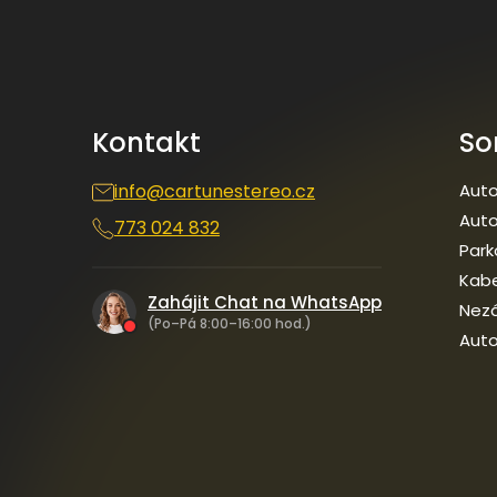
á
p
a
t
í
Kontakt
So
info
@
cartunestereo.cz
Auto
Auto
773 024 832
Park
Kab
Zahájit Chat na WhatsApp
Nezá
(Po–Pá 8:00–16:00 hod.)
Auto