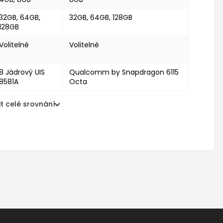
32GB, 64GB,
32GB, 64GB, 128GB
128GB
Volitelné
Volitelné
8 Jádrový UIS
Qualcomm by Snapdragon 6115
8581A
Octa
t celé srovnání