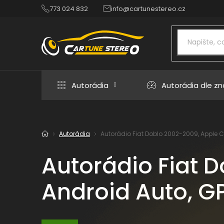
Přejít
773 024 832
info@cartunestereo.cz
na
obsah
Autorádia
Autorádia dle z
Autorádia
Autorádio Fiat Doblo 2002-2009, Apple Ca
Domů
Autorádio Fiat 
Android Auto, GP