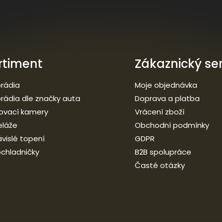
rtiment
Zákaznický ser
rádia
Moje objednávka
rádia dle značky auta
Doprava a platba
ovací kamery
Vrácení zboží
eláže
Obchodní podmínky
vislé topení
GDPR
chladničky
B2B spolupráce
Časté otázky