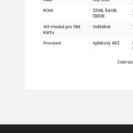
ROM
32GB, 64GB,
128GB
4G modul pro SIM
Volitelné
kartu
Procesor
4jádrový A53
Zobrazi
Z