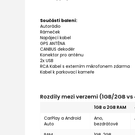
Součástí balení:
Autorádio
Rámeček
Napájecí kabel
GPS ANTÉNA
CANBUS dekodér
Konektor pro anténu
2x USB
RCA Kabel s externím mikrofonem zdarma
Kabel k parkovací kameře
Rozdíly mezi verzemi (1GB/2GB v
1GB a 2GB RAM
CarPlay a Android
Ano,
Auto
bezdrátové
RAM
1GB, 2GB