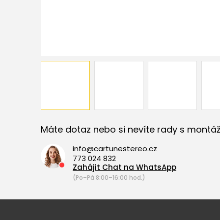
Máte dotaz nebo si nevíte rady s montáž
info@cartunestereo.cz
773 024 832
Zahájit Chat na WhatsApp
(Po–Pá 8:00–16:00 hod.)