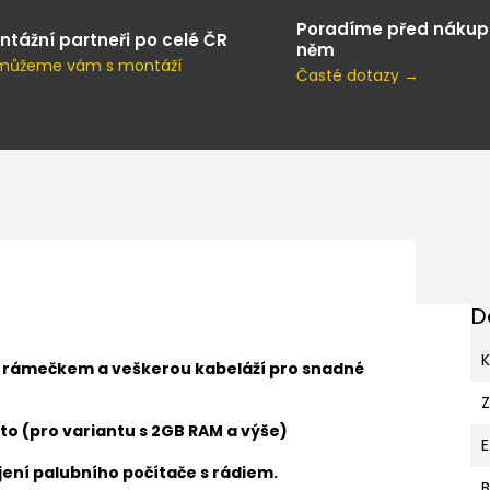
Poradíme před nákup
ntážní partneři po celé ČR
něm
můžeme vám s montáží
Časté dotazy →
D
K
s rámečkem a veškerou kabeláží pro snadné
to (pro variantu s 2GB RAM a výše)
ení palubního počítače s rádiem.