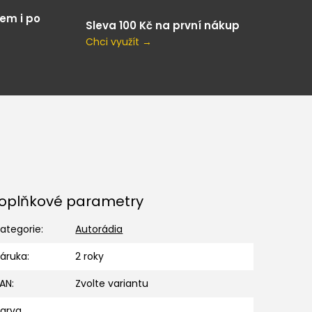
em i po
Sleva 100 Kč na první nákup
Chci využít →
oplňkové parametry
ategorie
:
Autorádia
Záruka
:
2 roky
EAN
:
Zvolte variantu
Barva