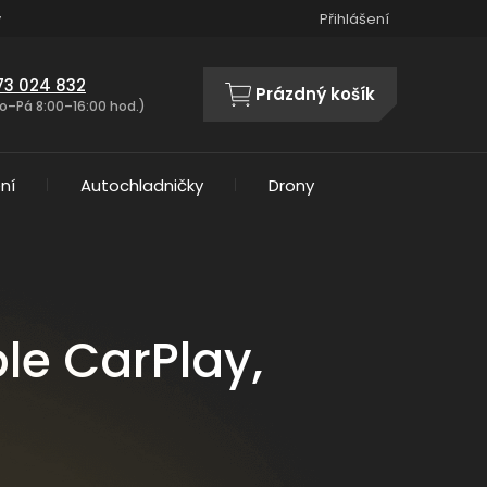
y
Přihlášení
73 024 832
Prázdný košík
NÁKUPNÍ
o–Pá 8:00–16:00 hod.)
KOŠÍK
ní
Autochladničky
Drony
le CarPlay,