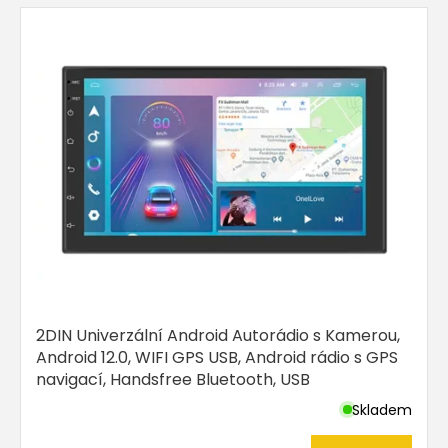
r
V
o
ý
d
p
u
i
k
s
t
p
ů
r
o
d
u
k
t
ů
2DIN Univerzální Android Autorádio s Kamerou,
Android 12.0, WIFI GPS USB, Android rádio s GPS
navigací, Handsfree Bluetooth, USB
Skladem
Průměrné
hodnocení