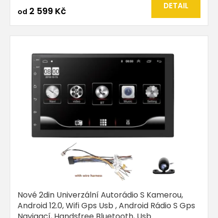
produktu
DETAIL
2 599 Kč
od
je
5,0
z
5
hvězdiček.
Nové 2din Univerzální Autorádio S Kamerou,
Android 12.0, Wifi Gps Usb , Android Rádio S Gps
Navigací, Handsfree Bluetooth, Usb