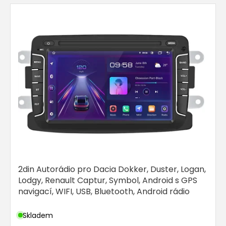
r
V
o
ý
d
p
u
i
k
s
t
p
ů
r
o
d
u
k
t
ů
2din Autorádio pro Dacia Dokker, Duster, Logan,
Lodgy, Renault Captur, Symbol, Android s GPS
navigací, WIFI, USB, Bluetooth, Android rádio
Skladem