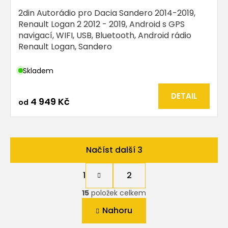
2din Autorádio pro Dacia Sandero 2014-2019,
Renault Logan 2 2012 - 2019, Android s GPS
navigací, WIFI, USB, Bluetooth, Android rádio
Renault Logan, Sandero
Skladem
DETAIL
4 949 Kč
od
Načíst další 3
S
t
1
2
O
r
á
15
položek celkem
v
n
l
k
Nahoru
á
o
d
v