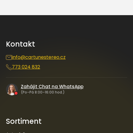
a
á
c
n
í
í
Z
p
á
r
p
v
k
a
y
Kontakt
t
v
í
ý
info
@
cartunestereo.cz
p
i
773 024 832
s
u
Zahájit Chat na WhatsApp
(Po–Pá 8:00–16:00 hod.)
Sortiment