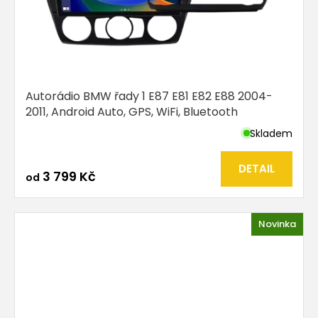
Autorádio BMW řady 1 E87 E81 E82 E88 2004-
2011, Android Auto, GPS, WiFi, Bluetooth
Skladem
Průměrné
hodnocení
produktu
DETAIL
3 799 Kč
od
je
5,0
z
5
Novinka
hvězdiček.