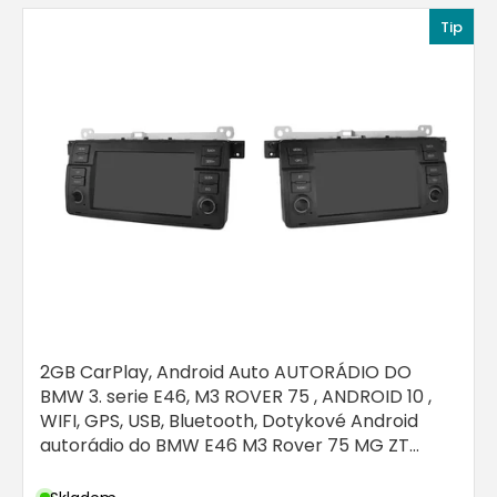
r
V
Tip
o
ý
d
p
u
i
k
s
t
p
ů
r
o
d
u
k
t
ů
2GB CarPlay, Android Auto AUTORÁDIO DO
BMW 3. serie E46, M3 ROVER 75 , ANDROID 10 ,
WIFI, GPS, USB, Bluetooth, Dotykové Android
autorádio do BMW E46 M3 Rover 75 MG ZT
rádio + GPS navigace, Kamera, Canbus