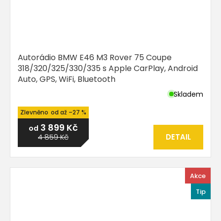
Autorádio BMW E46 M3 Rover 75 Coupe
318/320/325/330/335 s Apple CarPlay, Android
Auto, GPS, WiFi, Bluetooth
Skladem
Průměrné
hodnocení
od
až
–27 %
produktu
3 899 Kč
je
od
5,0
4 859 Kč
DETAIL
z
5
hvězdiček.
Akce
Tip