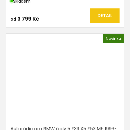
Skladem
DETAIL
3 799 Kč
od
Novinka
Autorádio pro BMW řady 5 E39 X5 E53 M5 1996-