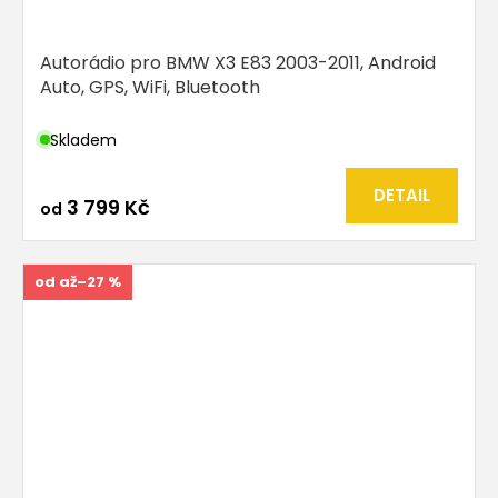
Autorádio pro BMW X3 E83 2003-2011, Android
Auto, GPS, WiFi, Bluetooth
Skladem
DETAIL
3 799 Kč
od
od
až
–27 %