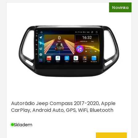
r
V
Novinka
o
ý
d
p
u
i
k
s
t
p
ů
r
o
d
u
k
t
ů
Autorádio Jeep Compass 2017-2020, Apple
CarPlay, Android Auto, GPS, WiFi, Bluetooth
Skladem