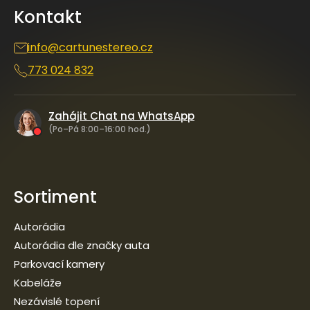
a
p
Kontakt
t
r
í
v
info
@
cartunestereo.cz
k
y
773 024 832
v
ý
p
i
Zahájit Chat na WhatsApp
s
(Po–Pá 8:00–16:00 hod.)
u
Sortiment
Autorádia
Autorádia dle značky auta
Parkovací kamery
Kabeláže
Nezávislé topení