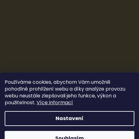
Používáme cookies, abychom Vám umožnili
pohodlné prohlížení webu a díky analýze provozu
webu neustále zlepšovali jeho funkce, výkon a
použitelnost.
Více informací
Vytvořil Shoptet
&
Ludec
Nastavení
Sleva 100 Kč
Copyright 2026
CarTune Stereo s.r.o.
. Všechna práva
vyhrazena.
Souhlasím