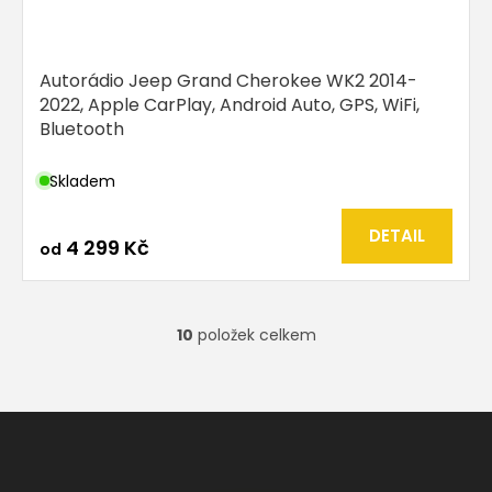
Autorádio Jeep Grand Cherokee WK2 2014-
2022, Apple CarPlay, Android Auto, GPS, WiFi,
Bluetooth
Skladem
DETAIL
4 299 Kč
od
10
položek celkem
O
v
l
á
Z
d
á
a
p
c
í