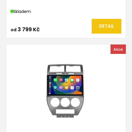
Skladem
DETAIL
3 799 Kč
od
Akce