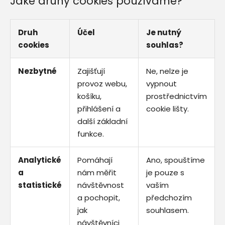
Jaké druhy cookies používáme?
Druh
Účel
Je nutný
cookies
souhlas?
Nezbytné
Zajišťují
Ne, nelze je
provoz webu,
vypnout
košíku,
prostřednictvím
přihlášení a
cookie lišty.
další základní
funkce.
Analytické
Pomáhají
Ano, spouštíme
a
nám měřit
je pouze s
statistické
návštěvnost
vaším
a pochopit,
předchozím
jak
souhlasem.
návštěvníci