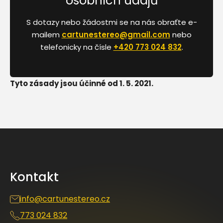
osobních údajů
S dotazy nebo žádostmi se na nás obraťte e-
mailem
cartunestereo@gmail.com
nebo
telefonicky na čísle
+420 773 024 832
.
Tyto zásady jsou účinné od 1. 5. 2021.
Z
á
p
a
Kontakt
t
í
info
@
cartunestereo.cz
773 024 832