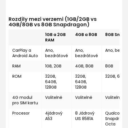
Rozdíly mezi verzemi (1GB/2GB vs
4GB/8GB vs 8GB Snapdragon)
1GB a 2GB
4GB a 8GB
8GB Snap
RAM
CarPlay a
Ano,
Ano,
Ano, bezdr
Android Auto
bezdrátové
bezdrátové
RAM
1GB, 2GB
4GB, 8GB
8GB
ROM
32GB,
32GB,
32GB, 64GB
64GB,
64GB,
128GB
128GB
4G modul
Volitelné
Volitelné
Volitelné
pro SIM kartu
Procesor
4jádrový
8 Jádrový
Qualcomm
A53
UIS 8581A
Snapdragon
Octa