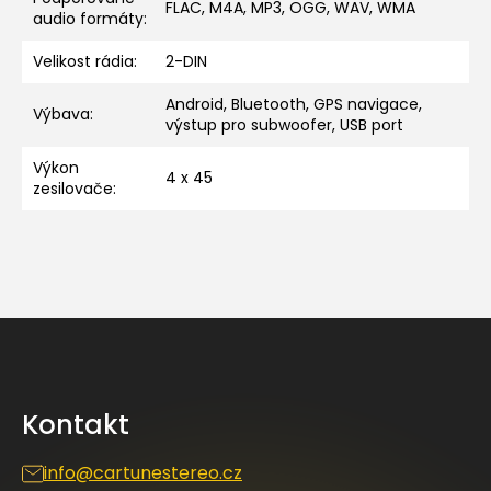
FLAC, M4A, MP3, OGG, WAV, WMA
audio formáty
:
Velikost rádia
:
2-DIN
Android, Bluetooth, GPS navigace,
Výbava
:
výstup pro subwoofer, USB port
Výkon
4 x 45
zesilovače
:
Z
á
p
a
Kontakt
t
í
info
@
cartunestereo.cz