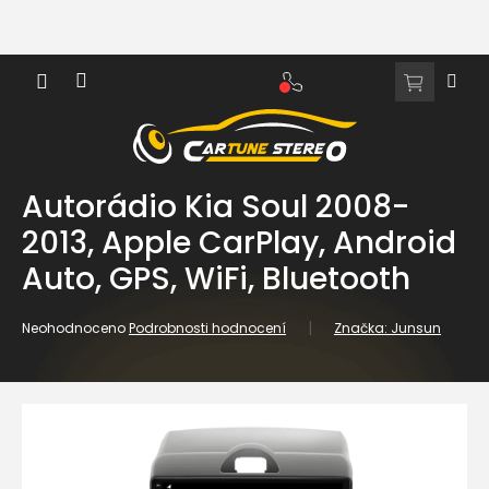
Přejít
na
obsah
NÁKUPNÍ
KOŠÍK
Autorádio Kia Soul 2008-
2013, Apple CarPlay, Android
Auto, GPS, WiFi, Bluetooth
Průměrné
Neohodnoceno
Podrobnosti hodnocení
Značka:
Junsun
hodnocení
produktu
je
0,0
z
5
hvězdiček.