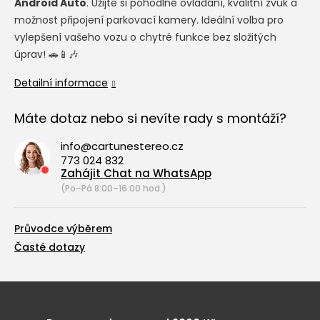
Android Auto
. Užijte si pohodlné ovládání, kvalitní zvuk a
možnost připojení parkovací kamery. Ideální volba pro
vylepšení vašeho vozu o chytré funkce bez složitých
úprav! 🚗📱🎶
Detailní informace
Máte dotaz nebo si nevíte rady s montáží?
info@cartunestereo.cz
773 024 832
Zahájit Chat na WhatsApp
(Po–Pá 8:00–16:00 hod.)
Průvodce výběrem
Časté dotazy