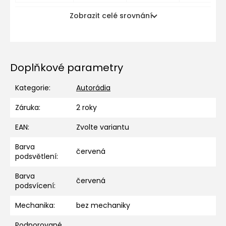
Zobrazit celé srovnání
Doplňkové parametry
Kategorie
:
Autorádia
Záruka
:
2 roky
EAN
:
Zvolte variantu
Barva
červená
podsvětlení
:
Barva
červená
podsvícení
:
Mechanika
:
bez mechaniky
Podporované