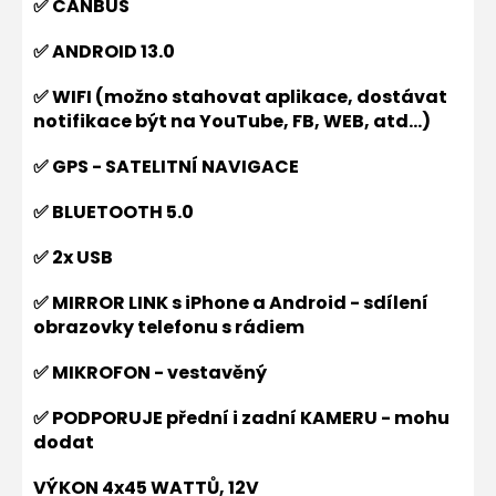
✅ CANBUS
✅ ANDROID 13.0
✅ WIFI (možno stahovat aplikace, dostávat
notifikace být na YouTube, FB, WEB, atd...)
✅ GPS - SATELITNÍ NAVIGACE
✅ BLUETOOTH 5.0
✅ 2x USB
✅ MIRROR LINK s iPhone a Android - sdílení
obrazovky telefonu s rádiem
✅ MIKROFON - vestavěný
✅ PODPORUJE přední i zadní KAMERU - mohu
dodat
VÝKON 4x45 WATTŮ, 12V