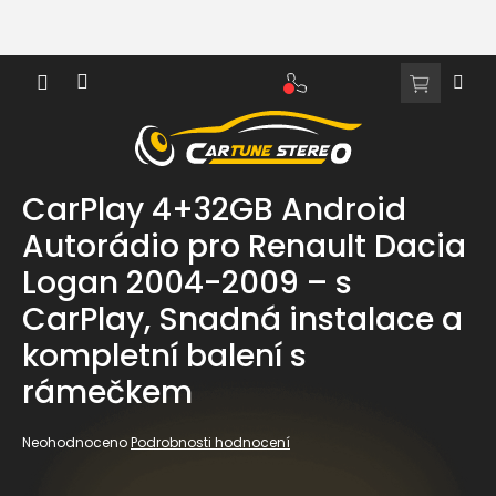
Přejít
na
obsah
NÁKUPNÍ
KOŠÍK
CarPlay 4+32GB Android
Autorádio pro Renault Dacia
Logan 2004-2009 – s
CarPlay, Snadná instalace a
kompletní balení s
rámečkem
Průměrné
Neohodnoceno
Podrobnosti hodnocení
hodnocení
produktu