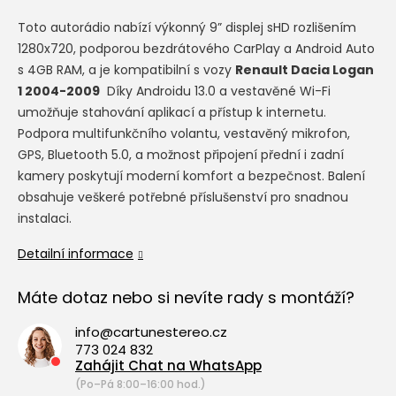
Toto autorádio nabízí výkonný 9” displej s
HD rozlišením
1280x720, podporou bezdrátového CarPlay a Android Auto
s 4GB RAM, a je kompatibilní s vozy
Renault Dacia Logan
1 2004-2009
Díky Androidu 13.0 a vestavěné Wi-Fi
umožňuje stahování aplikací a přístup k internetu.
Podpora multifunkčního volantu, vestavěný mikrofon,
GPS, Bluetooth 5.0, a možnost připojení přední i zadní
kamery poskytují moderní komfort a bezpečnost. Balení
obsahuje veškeré potřebné příslušenství pro snadnou
instalaci.
Detailní informace
Máte dotaz nebo si nevíte rady s montáží?
info@cartunestereo.cz
773 024 832
Zahájit Chat na WhatsApp
(Po–Pá 8:00–16:00 hod.)