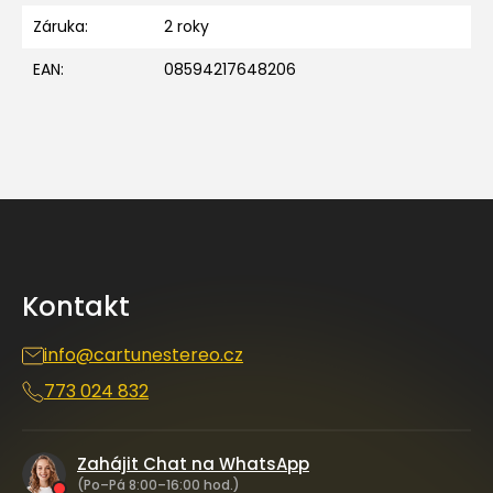
Záruka
:
2 roky
EAN
:
08594217648206
Z
á
p
a
Kontakt
t
í
info
@
cartunestereo.cz
773 024 832
Zahájit Chat na WhatsApp
(Po–Pá 8:00–16:00 hod.)