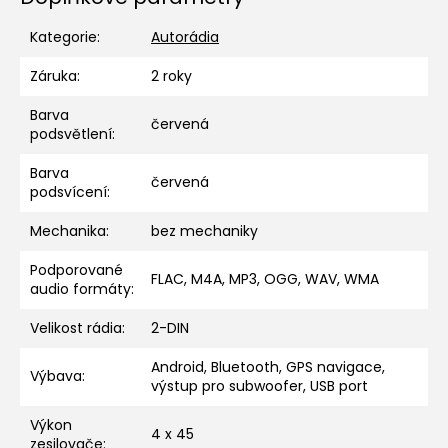
Kategorie
:
Autorádia
Záruka
:
2 roky
Barva
červená
podsvětlení
:
Barva
červená
podsvícení
:
Mechanika
:
bez mechaniky
Podporované
FLAC, M4A, MP3, OGG, WAV, WMA
audio formáty
:
Velikost rádia
:
2-DIN
Android, Bluetooth, GPS navigace,
Výbava
:
výstup pro subwoofer, USB port
Výkon
4 x 45
zesilovače
: