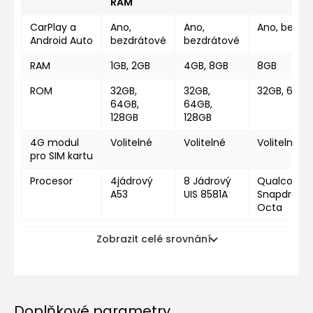
RAM
CarPlay a
Ano,
Ano,
Ano, bezdr
Android Auto
bezdrátové
bezdrátové
RAM
1GB, 2GB
4GB, 8GB
8GB
ROM
32GB,
32GB,
32GB, 64GB
64GB,
64GB,
128GB
128GB
4G modul
Volitelné
Volitelné
Volitelné
pro SIM kartu
Procesor
4jádrový
8 Jádrový
Qualcomm
A53
UIS 8581A
Snapdragon
Octa
Zobrazit celé srovnání
Doplňkové parametry