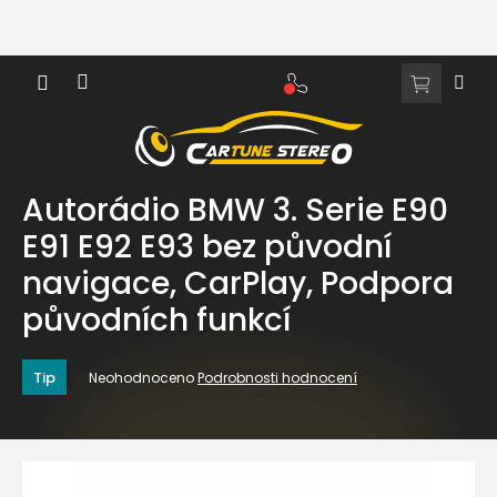
Přejít
na
obsah
NÁKUPNÍ
KOŠÍK
Autorádio BMW 3. Serie E90
E91 E92 E93 bez původní
navigace, CarPlay, Podpora
původních funkcí
Průměrné
Tip
Neohodnoceno
Podrobnosti hodnocení
hodnocení
produktu
je
0,0
z