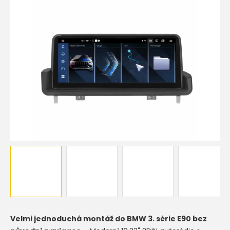
5
hvězdiček.
Velmi jednoduchá montáž do
BMW 3. série E90 bez