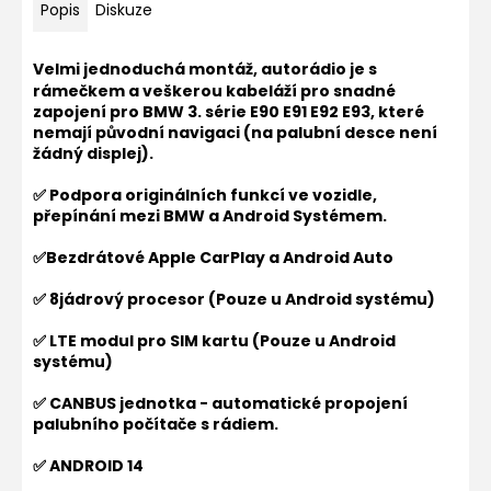
Popis
Diskuze
Velmi jednoduchá montáž, autorádio je s
rámečkem a veškerou kabeláží pro snadné
zapojení pro
BMW 3. série E90 E91 E92 E93, které
nemají původní navigaci (na palubní desce není
žádný displej).
✅ Podpora originálních funkcí ve vozidle,
přepínání mezi BMW a Android Systémem.
✅Bezdrátové Apple CarPlay a Android Auto
✅ 8jádrový procesor (Pouze u Android systému)
✅ LTE modul pro SIM kartu
(Pouze u Android
systému)
✅ CANBUS jednotka - automatické propojení
palubního počítače s rádiem.
✅ ANDROID 14