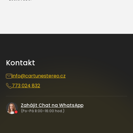
Z
á
p
a
Kontakt
t
í
info
@
cartunestereo.cz
773 024 832
Zahájit Chat na WhatsApp
(Po–Pá 8:00–16:00 hod.)