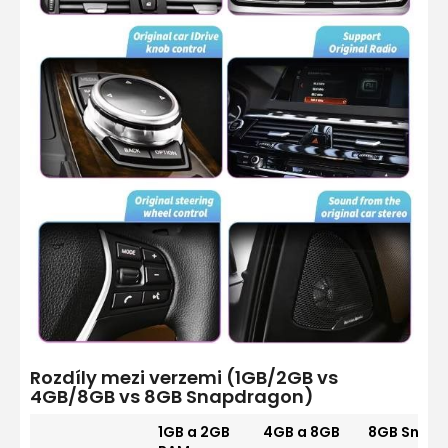
Rozdíly mezi verzemi (1GB/2GB vs
4GB/8GB vs 8GB Snapdragon)
1GB a 2GB
4GB a 8GB
8GB Snap