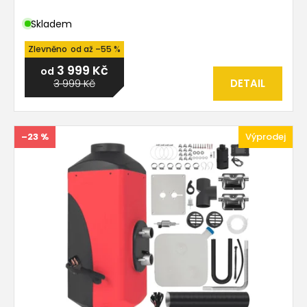
Skladem
od
až
–55 %
3 999 Kč
od
3 999 Kč
DETAIL
–23 %
Výprodej