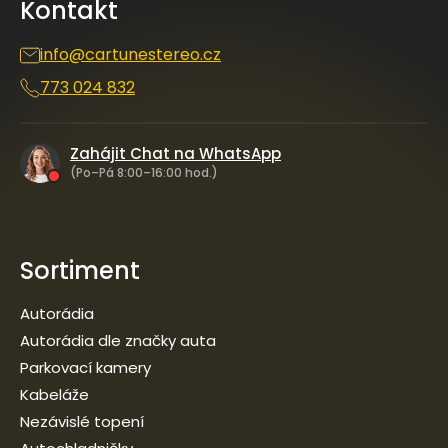
p
Kontakt
t
r
í
v
info
@
cartunestereo.cz
k
y
773 024 832
v
ý
p
i
Zahájit Chat na WhatsApp
s
(Po–Pá 8:00–16:00 hod.)
u
Sortiment
Autorádia
Autorádia dle značky auta
Parkovací kamery
Kabeláže
Nezávislé topení