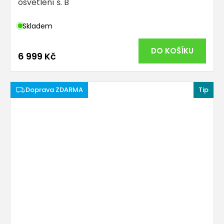
osvětlení š. B
Skladem
DO KOŠÍKU
6 999 Kč
Tip