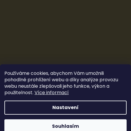
Používáme cookies, abychom Vám umožnili
pohodlné prohlížení webu a díky analýze provozu
webu neustále zlepšovali jeho funkce, výkon a
použitelnost.
Více informací
Vytvořil Shoptet
&
Ludec
Nastavení
Sleva 100 Kč
Copyright 2026
CarTune Stereo s.r.o.
. Všechna práva
vyhrazena.
Souhlasím