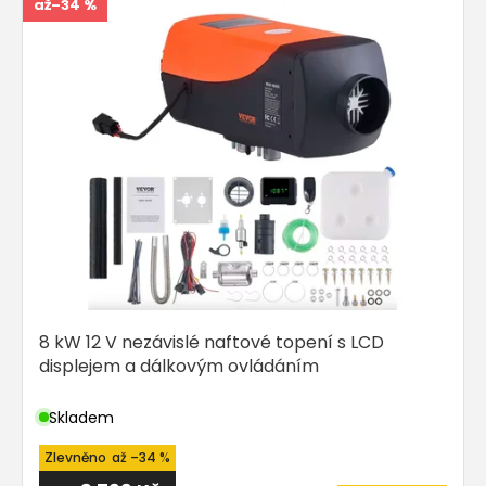
í
až
–34 %
ý
p
p
r
i
o
s
d
p
u
r
k
o
t
d
ů
u
k
t
ů
8 kW 12 V nezávislé naftové topení s LCD
displejem a dálkovým ovládáním
Skladem
až
–34 %