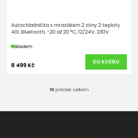
Autochladnička s mrazákem 2 zóny 2 teploty
40L Bluetooth, -20 až 20 °C, 12/24V, 230V
Skladem
DO KOŠÍKU
8 499 Kč
10
položek celkem
O
v
l
á
Z
d
á
a
p
c
í
a