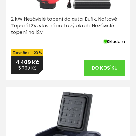
2 kW Nezávislé topení do auta, Bufik, Naftové
Topení 12V, vlastní naftový okruh, Nezávislé
topení na 12V
Skladem
Průměrné
hodnocení
–23 %
produktu
4 409 Kč
je
5,0
5 799 Kč
DO KOŠÍKU
z
5
hvězdiček.