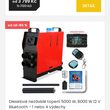
3 799 Kč
od
5 799 Kč
DETAIL
od
až
–55 %
Dieselové nezávislé topení 5000 W, 8000 W 12 V
Bluetooth – 1 nebo 4 výdechy