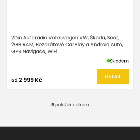
2Din Autorádio Volkswagen VW, Škoda, Seat,
2GB RAM, Bezdrátové CarPlay a Android Auto,
GPS Navigace, WiFi
Skladem
Průměrné
hodnocení
produktu
DETAIL
2 999 Kč
od
je
5,0
z
5
5
položek celkem
hvězdiček.
O
v
l
á
Z
d
á
a