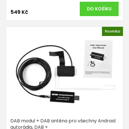
hodnocení
produktu
DO KOŠÍKU
549 Kč
je
5,0
z
5
Novinka
hvězdiček.
DAB modul + DAB anténa pro všechny Android
autorádia, DAB +