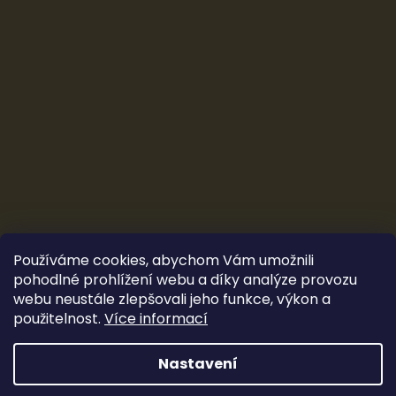
Používáme cookies, abychom Vám umožnili
pohodlné prohlížení webu a díky analýze provozu
webu neustále zlepšovali jeho funkce, výkon a
použitelnost.
Více informací
Vytvořil Shoptet
&
Ludec
Nastavení
Sleva 100 Kč
Copyright 2026
CarTune Stereo s.r.o.
. Všechna práva