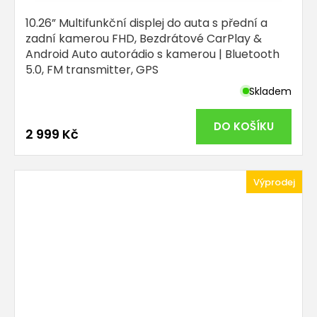
10.26” Multifunkční displej do auta s přední a
zadní kamerou FHD, Bezdrátové CarPlay &
Android Auto autorádio s kamerou | Bluetooth
5.0, FM transmitter, GPS
Skladem
Průměrné
hodnocení
produktu
DO KOŠÍKU
2 999 Kč
je
5,0
z
5
Výprodej
hvězdiček.