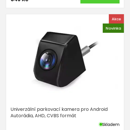
Akce
Novinka
Univerzální parkovací kamera pro Android
Autorádia, AHD, CVBS formát
Skladem
Průměrné