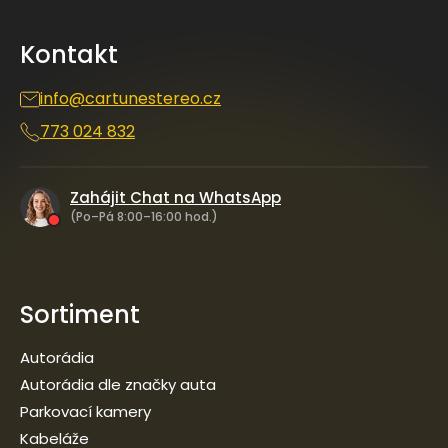
p
c
í
a
p
Kontakt
t
r
í
v
info
@
cartunestereo.cz
k
y
773 024 832
v
ý
p
i
Zahájit Chat na WhatsApp
s
(Po–Pá 8:00–16:00 hod.)
u
Sortiment
Autorádia
Autorádia dle značky auta
Parkovací kamery
Kabeláže