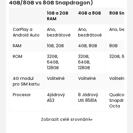
4GB/8GB vs 8GB Snapdragon)
1GB a 2GB
4GB a 8GB
8GB Snap
RAM
CarPlay a
Ano,
Ano,
Ano, bezdr
Android Auto
bezdrátové
bezdrátové
RAM
1GB, 2GB
4GB, 8GB
8GB
ROM
32GB,
32GB,
32GB, 64GB
64GB,
64GB,
128GB
128GB
4G modul
Volitelné
Volitelné
Volitelné
pro SIM kartu
Procesor
4jádrový
8 Jádrový
Qualcomm
A53
UIS 8581A
Snapdragon
Octa
Zobrazit celé srovnání