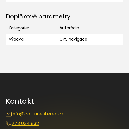
Doplňkové parametry
Kategorie
:
Autorádia
Výbava
:
GPS navigace
Z
á
p
a
Kontakt
t
í
info
@
cartunestereo.cz
773 024 832