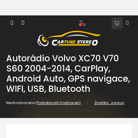
Přejít
na
obsah
NÁKUPNÍ
KOŠÍK
Autorádio Volvo XC70 V70
S60 2004-2014, CarPlay,
Android Auto, GPS navigace,
WIFI, USB, Bluetooth
Průměrné
Neohodnoceno
Podrobnosti hodnocení
Značka:
Junsun
hodnocení
produktu
je
0,0
z
5