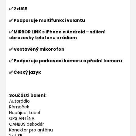
✅ 2xUSB
✅ Podporuje multifunkci volantu
✅ MIRROR LINK s iPhone a Android – sdílení
obrazovky telefonu s rádiem
✅ Vestavěný mikorofon
✅ Podporuje parkovací kameru a přední kameru
✅ Český jazyk
Součástí balení:
Autorádio
Rámeček
Napájecí kabel
GPS ANTÉNA
CANBUS dekodér
Konektor pro anténu
2x USB