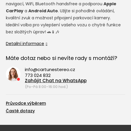
navigací, WiFi, Bluetooth handsfree a podporou
Apple
CarPlay
a
Android Auto
. Užijte si pohodlné ovládání,
kvalitní zvuk a možnost připojení parkovací kamery.
Ideální volba pro vylepšení vašeho vozu o chytré funkce
bez složitých úprav! 🚗📱🎶
Detailní informace
Máte dotaz nebo si nevíte rady s montáží?
info@cartunestereo.cz
773 024 832
Zahájit Chat na WhatsApp
(Po–Pá 8:00–16:00 hod.)
Průvodce výběrem
Časté dotazy