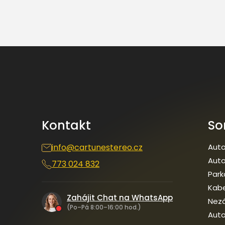
Z
á
p
a
t
í
Kontakt
So
info
@
cartunestereo.cz
Auto
Auto
773 024 832
Park
Kab
Zahájit Chat na WhatsApp
Nezá
(Po–Pá 8:00–16:00 hod.)
Auto