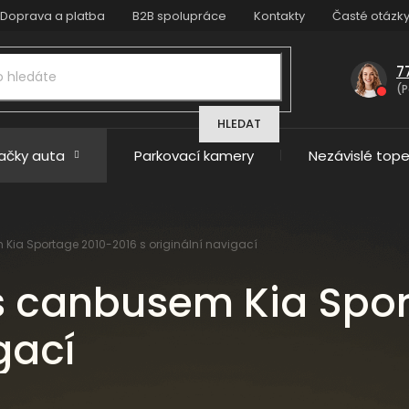
Doprava a platba
B2B spolupráce
Kontakty
Časté otázk
7
(P
HLEDAT
načky auta
Parkovací kamery
Nezávislé tope
 Kia Sportage 2010-2016 s originální navigací
 s canbusem Kia Spo
gací