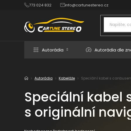
Přejít
773 024 832
info@cartunestereo.cz
na
obsah
Autorádia
Autorádia dle z
Autorádia
Kabeláže
Speciální kabel s canbusem
Domů
Speciální kabel
s originální navi
Průměrné