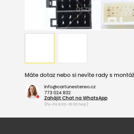
Máte dotaz nebo si nevíte rady s montáž
info@cartunestereo.cz
773 024 832
Zahájit Chat na WhatsApp
(Po–Pá 8:00–16:00 hod.)