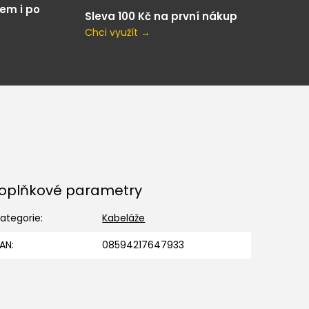
em i po
Sleva 100 Kč na první nákup
Chci využít →
oplňkové parametry
ategorie
:
Kabeláže
EAN
:
08594217647933