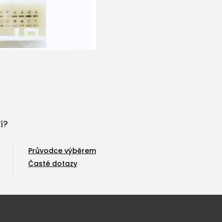
í?
Průvodce výběrem
Časté dotazy