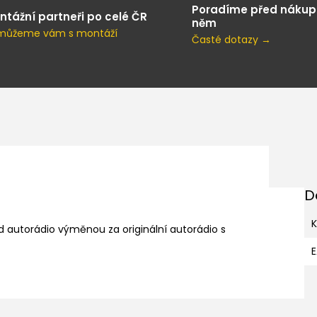
Poradíme před nákup
ntážní partneři po celé ČR
něm
můžeme vám s montáží
Časté dotazy →
D
K
d autorádio výměnou za originální autorádio s