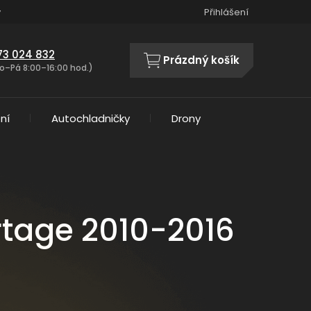
y
Přihlášení
73 024 832
Prázdný košík
NÁKUPNÍ
o–Pá 8:00–16:00 hod.)
KOŠÍK
ní
Autochladničky
Drony
rtage 2010-2016