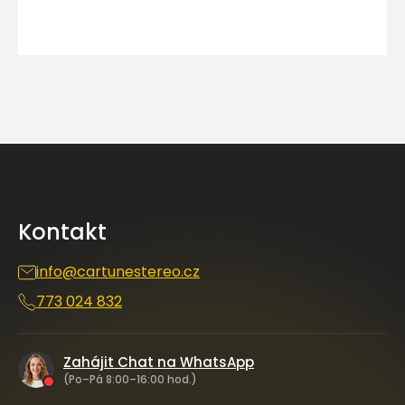
Z
á
p
a
Kontakt
t
í
info
@
cartunestereo.cz
773 024 832
Zahájit Chat na WhatsApp
(Po–Pá 8:00–16:00 hod.)