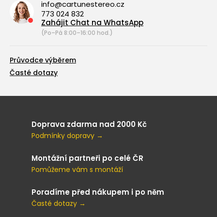
info@cartunestereo.cz
773 024 832
Zahájit Chat na WhatsApp
(Po–Pá 8:00–16:00 hod.)
Průvodce výběrem
Časté dotazy
Doprava zdarma nad 2000 Kč
Podmínky dopravy →
Montážní partneři po celé ČR
Pomůžeme vám s montáží
Poradíme před nákupem i po něm
Časté dotazy →