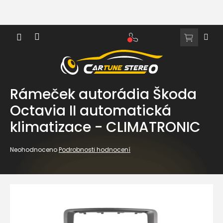
Přejít
na
obsah
NÁKUPNÍ
KOŠÍK
Rámeček autorádia Škoda
Octavia II automatická
klimatizace - CLIMATRONIC
Průměrné
Neohodnoceno
Podrobnosti hodnocení
hodnocení
produktu
je
0,0
z
5
hvězdiček.