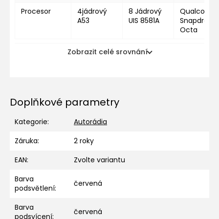
Procesor
4jádrový
8 Jádrový
Qualcomm
A53
UIS 8581A
Snapdragon
Octa
Zobrazit celé srovnání
Doplňkové parametry
Kategorie
:
Autorádia
Záruka
:
2 roky
EAN
:
Zvolte variantu
Barva
červená
podsvětlení
:
Barva
červená
podsvícení
: