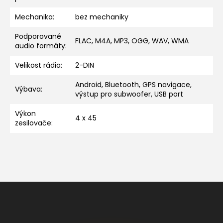
Mechanika
:
bez mechaniky
Podporované
FLAC, M4A, MP3, OGG, WAV, WMA
audio formáty
:
Velikost rádia
:
2-DIN
Android, Bluetooth, GPS navigace,
Výbava
:
výstup pro subwoofer, USB port
Výkon
4 x 45
zesilovače
:
Z
á
p
a