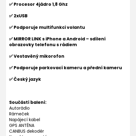
✅ Procesor 4jádro 1,8 Ghz
✅ 2xUSB
✅ Podporuje multifunkci volantu
✅ MIRROR LINK s iPhone a Android – sdílení
obrazovky telefonu s rádiem
✅ Vestavěný mikorofon
✅ Podporuje parkovací kameru a přední kameru
✅ Český jazyk
Součástí balení:
Autorádio
Rámeček
Napájecí kabel
GPS ANTÉNA
CANBUS dekodér