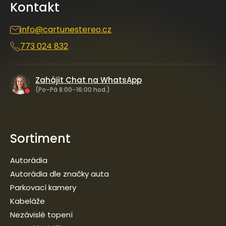
Kontakt
t
í
info
@
cartunestereo.cz
773 024 832
Zahájit Chat na WhatsApp
(Po–Pá 8:00–16:00 hod.)
Sortiment
Autorádia
Autorádia dle značky auta
Parkovací kamery
Kabeláže
Nezávislé topení