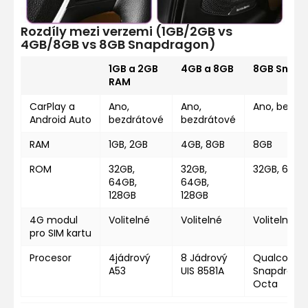
Rozdíly mezi verzemi (1GB/2GB vs
4GB/8GB vs 8GB Snapdragon)
1GB a 2GB
4GB a 8GB
8GB Snap
RAM
CarPlay a
Ano,
Ano,
Ano, bezdr
Android Auto
bezdrátové
bezdrátové
RAM
1GB, 2GB
4GB, 8GB
8GB
ROM
32GB,
32GB,
32GB, 64GB
64GB,
64GB,
128GB
128GB
4G modul
Volitelné
Volitelné
Volitelné
pro SIM kartu
Procesor
4jádrový
8 Jádrový
Qualcomm
A53
UIS 8581A
Snapdragon
Octa