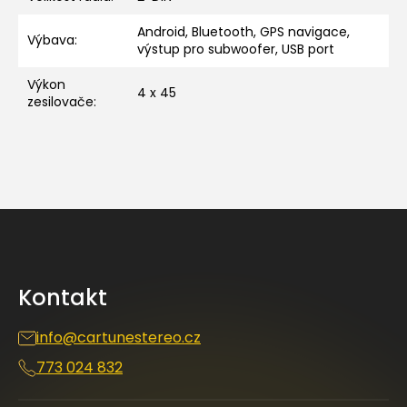
Android, Bluetooth, GPS navigace,
Výbava
:
výstup pro subwoofer, USB port
Výkon
4 x 45
zesilovače
:
Z
á
p
a
Kontakt
t
í
info
@
cartunestereo.cz
773 024 832