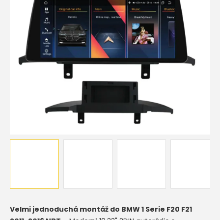
5
hvězdiček.
Velmi jednoduchá montáž do
BMW 1 Serie F20 F21