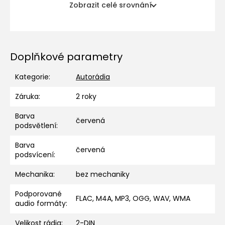
Zobrazit celé srovnání
Doplňkové parametry
Kategorie
:
Autorádia
Záruka
:
2 roky
Barva
červená
podsvětlení
:
Barva
červená
podsvícení
:
Mechanika
:
bez mechaniky
Podporované
FLAC, M4A, MP3, OGG, WAV, WMA
audio formáty
:
Velikost rádia
:
2-DIN