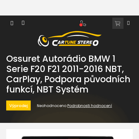
Přejít
na
obsah
NÁKUPNÍ
KOŠÍK
Ossuret Autorádio BMW 1
Serie F20 F21 2011-2016 NBT,
CarPlay, Podpora původních
funkcí, NBT Systém
Průměrné
Výprodej
Neohodnoceno
Podrobnosti hodnocení
hodnocení
produktu
je
0,0
z