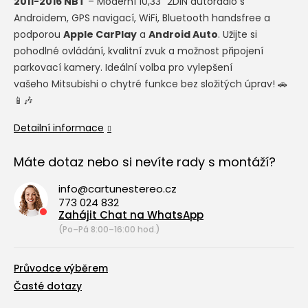
2011-2016 NBT
– Moderní 10,33" 2DIN autorádio s
Androidem, GPS navigací, WiFi, Bluetooth handsfree a
podporou
Apple CarPlay
a
Android Auto
. Užijte si
pohodlné ovládání, kvalitní zvuk a možnost připojení
parkovací kamery. Ideální volba pro vylepšení
vašeho Mitsubishi o chytré funkce bez složitých úprav! 🚗
📱🎶
Detailní informace
Máte dotaz nebo si nevíte rady s montáží?
info@cartunestereo.cz
773 024 832
Zahájit Chat na WhatsApp
(Po–Pá 8:00–16:00 hod.)
Průvodce výběrem
Časté dotazy