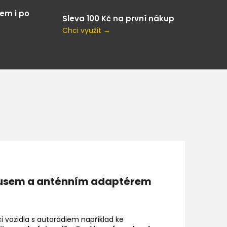
em i po
Sleva 100 Kč na první nákup
Chci využít →
nbusem a anténním adaptérem
i vozidla s autorádiem například ke