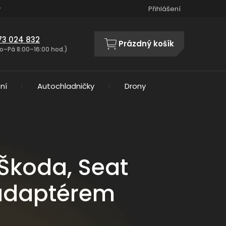
y
Přihlášení
73 024 832
Prázdný košík
NÁKUPNÍ
o–Pá 8:00–16:00 hod.)
KOŠÍK
ní
Autochladničky
Drony
Škoda, Seat
 adaptérem