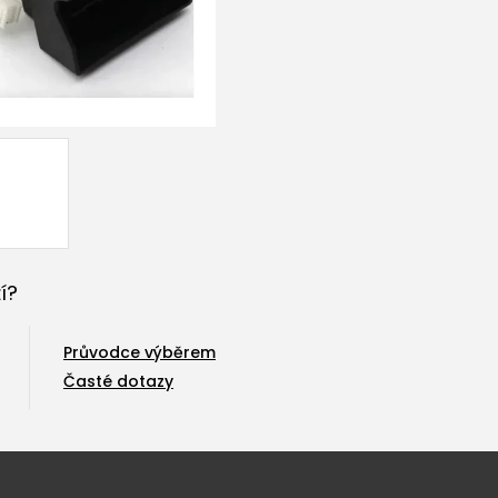
í?
Průvodce výběrem
Časté dotazy