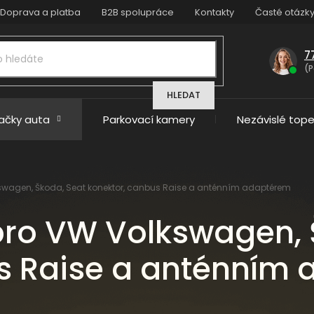
Doprava a platba
B2B spolupráce
Kontakty
Časté otázk
7
(P
HLEDAT
načky auta
Parkovací kamery
Nezávislé tope
kswagen, Škoda, Seat konektor, canbus Raise a anténním adaptérem
pro VW Volkswagen, 
s Raise a anténním