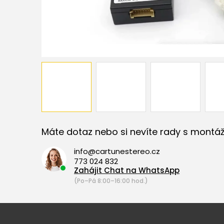
Máte dotaz nebo si nevíte rady s montáž
info@cartunestereo.cz
773 024 832
Zahájit Chat na WhatsApp
(Po–Pá 8:00–16:00 hod.)