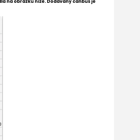
la na obrázku níže. Dodávaný canbus je