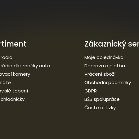
rtiment
Zákaznický ser
rádia
Moje objednávka
rádia dle značky auta
Doprava a platba
ovací kamery
Vrácení zboží
eláže
Obchodní podmínky
vislé topení
GDPR
chladničky
B2B spolupráce
Časté otázky