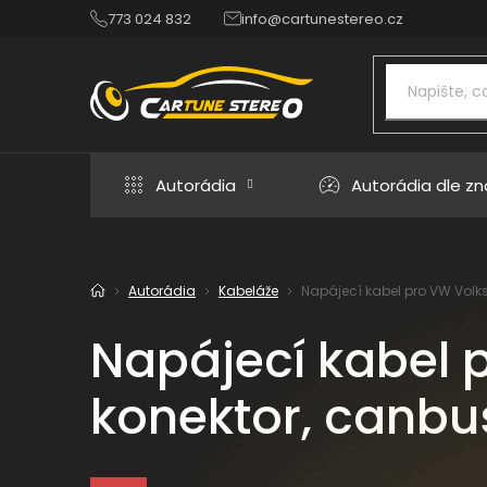
Přejít
773 024 832
info@cartunestereo.cz
na
obsah
Autorádia
Autorádia dle z
Autorádia
Kabeláže
Napájecí kabel pro VW Vol
Domů
Napájecí kabel 
konektor, canbu