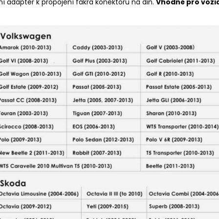
í adaptér k propojení fakra konektoru na din.
Vhodné pro vozid