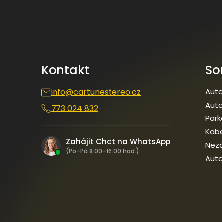
á
p
a
t
í
Kontakt
So
info
@
cartunestereo.cz
Auto
Auto
773 024 832
Park
Kab
Zahájit Chat na WhatsApp
Nezá
(Po–Pá 8:00–16:00 hod.)
Auto