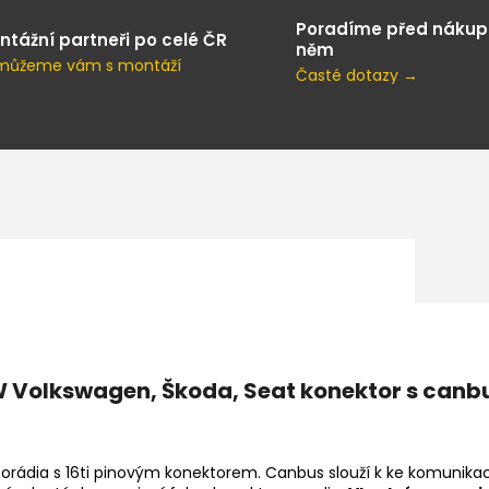
Poradíme před nákup
ntážní partneři po celé ČR
něm
můžeme vám s montáží
Časté dotazy →
VW Volkswagen, Škoda, Seat konektor s ca
orádia s 16ti pinovým konektorem. Canbus slouží k ke komunikac