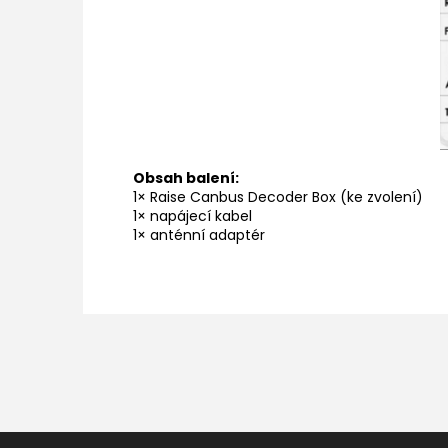
Obsah balení:
1× Raise Canbus Decoder Box (ke zvolení)
1× napájecí kabel
1× anténní adaptér
Z