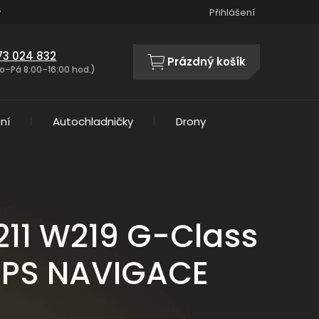
y
Přihlášení
73 024 832
Prázdný košík
NÁKUPNÍ
o–Pá 8:00–16:00 hod.)
KOŠÍK
ní
Autochladničky
Drony
211 W219 G-Class
 GPS NAVIGACE