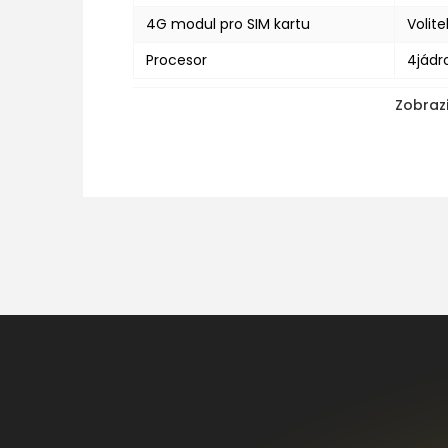
4G modul pro SIM kartu
Volite
Procesor
4jádr
Zobrazi
Z
á
p
a
t
í