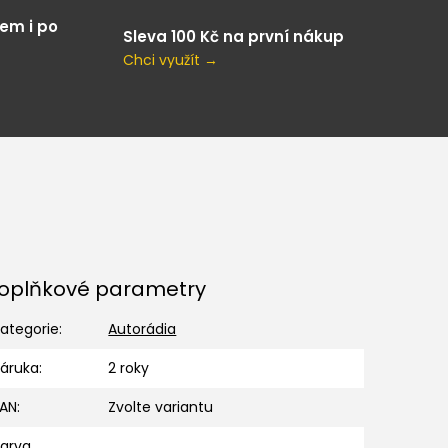
em i po
Sleva 100 Kč na první nákup
Chci využít →
oplňkové parametry
ategorie
:
Autorádia
Záruka
:
2 roky
EAN
:
Zvolte variantu
Barva