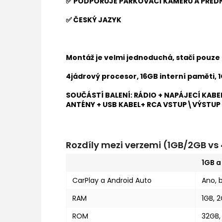
✅ PODPORUJE PARKOVACÍ KAMERU A PŘED
✅ ČESKÝ JAZYK
Montáž je velmi jednoduchá, stačí pouze 
4jádrový procesor, 16GB interní paměti,
SOUČÁSTÍ BALENÍ: RÁDIO + NAPÁJECÍ KAB
ANTÉNY + USB KABEL+ RCA VSTUP\VÝSTUP
Rozdíly mezi verzemi (1GB/2GB v
1GB 
CarPlay a Android Auto
Ano, 
RAM
1GB, 
ROM
32GB,