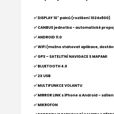
✅ DISPLAY 10" palců (rozlišení 1024x600)
✅ CANBUS jednotka - automatické propoj
✅ ANDROID 11.0
✅ WIFI (možno stahovat aplikace, dostáva
✅ GPS – SATELITNÍ NAVIGACE S MAPAMI
✅ BLUETOOTH 4.0
✅ 2X USB
✅ MULTIFUNKCE VOLANTU
✅ MIRROR LINK s iPhone a Android – sdíle
✅ MIKROFON