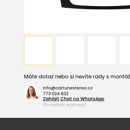
Máte dotaz nebo si nevíte rady s montáž
info@cartunestereo.cz
773 024 832
Zahájit Chat na WhatsApp
(Po–Pá 8:00–16:00 hod.)