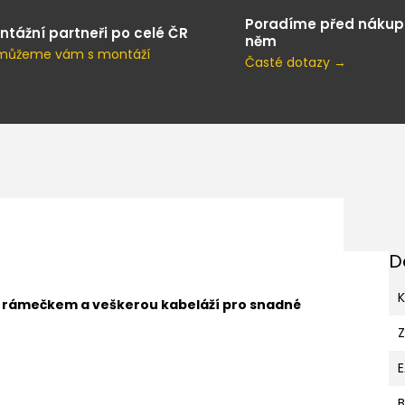
Poradíme před nákup
ntážní partneři po celé ČR
něm
můžeme vám s montáží
Časté dotazy →
D
K
s rámečkem a veškerou kabeláží pro snadné