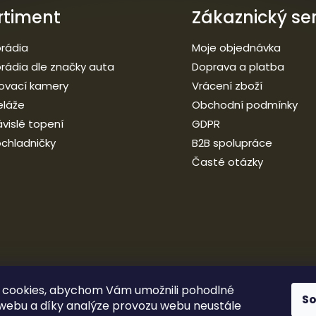
rtiment
Zákaznický ser
rádia
Moje objednávka
rádia dle značky auta
Doprava a platba
ovací kamery
Vrácení zboží
eláže
Obchodní podmínky
vislé topení
GDPR
chladničky
B2B spolupráce
Časté otázky
 cookies, abychom Vám umožnili pohodlné
S
 webu a díky analýze provozu webu neustále