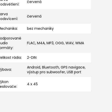
červená
odsvětlení
:
Barva
červená
podsvícení
:
Mechanika
:
bez mechaniky
Podporované
audio
FLAC, M4A, MP3, OGG, WAV, WMA
formáty
:
elikost rádia
:
2-DIN
Android, Bluetooth, GPS navigace,
Výbava
:
výstup pro subwoofer, USB port
Výkon
4 x 45
esilovače
: