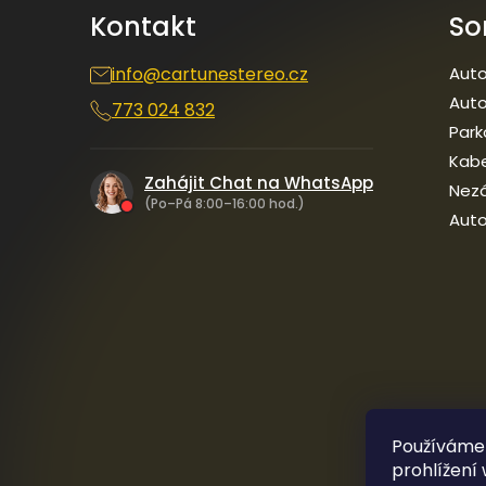
Kontakt
So
info
@
cartunestereo.cz
Auto
Auto
773 024 832
Park
Kab
Zahájit Chat na WhatsApp
Nezá
(Po–Pá 8:00–16:00 hod.)
Auto
Používáme
prohlížení