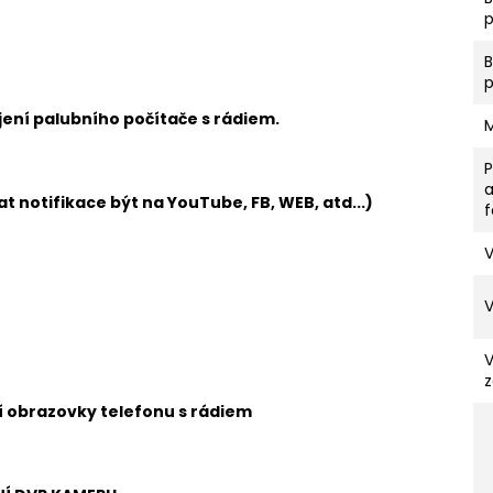
p
ení palubního počítače s rádiem.
t notifikace být na YouTube, FB, WEB, atd...)
V
z
ní obrazovky telefonu s rádiem