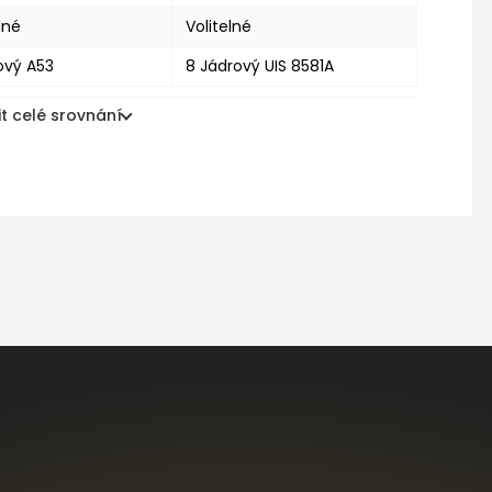
lné
Volitelné
ový A53
8 Jádrový UIS 8581A
t celé srovnání