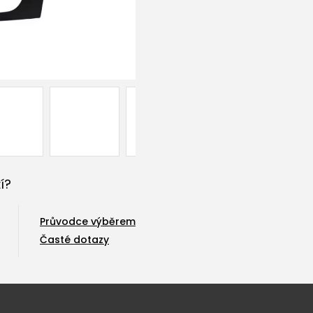
í?
Průvodce výběrem
Časté dotazy