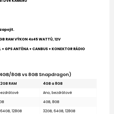
NÍ DVR KAMERU
zapojit.
 1GB RAM VÝKON 4x45 WATTŮ, 12V
EL + GPS ANTÉNA + CANBUS + KONEKTOR RÁDIO
s 4GB/8GB vs 8GB Snapdragon)
a 2GB RAM
4GB a 8GB
bezdrátové
Ano, bezdrátové
2GB
4GB, 8GB
 64GB, 128GB
32GB, 64GB, 128GB