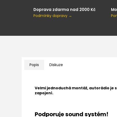
Doprava zdarma nad 2000 Kč
Mo
Podmínky dopravy →
Po
Popis
Diskuze
Velmi jednoduchá montáž, autorádio je 
zapojení.
Podporuje sound systém!