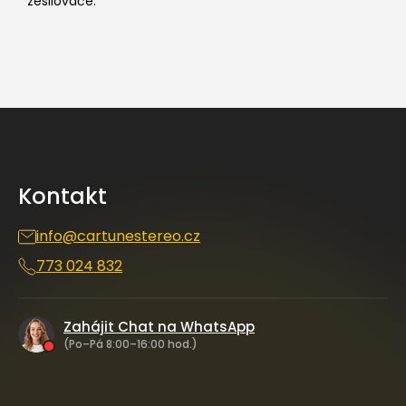
zesilovače
:
Z
á
p
a
Kontakt
t
í
info
@
cartunestereo.cz
773 024 832
Zahájit Chat na WhatsApp
(Po–Pá 8:00–16:00 hod.)