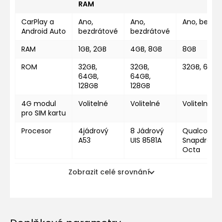
RAM
CarPlay a
Ano,
Ano,
Ano, bezdr
Android Auto
bezdrátové
bezdrátové
RAM
1GB, 2GB
4GB, 8GB
8GB
ROM
32GB,
32GB,
32GB, 64GB
64GB,
64GB,
128GB
128GB
4G modul
Volitelné
Volitelné
Volitelné
pro SIM kartu
Procesor
4jádrový
8 Jádrový
Qualcomm
A53
UIS 8581A
Snapdragon
Octa
Zobrazit celé srovnání