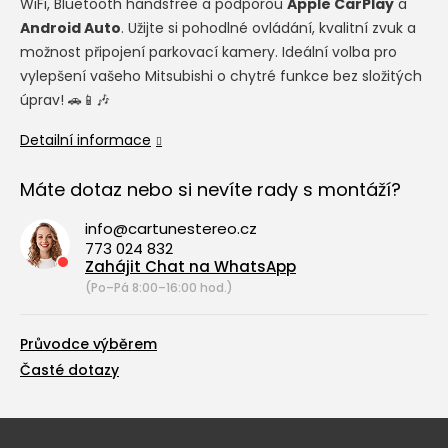
WiFi, Bluetooth handsfree a podporou
Apple CarPlay
a
Android Auto
. Užijte si pohodlné ovládání, kvalitní zvuk a
možnost připojení parkovací kamery. Ideální volba pro
vylepšení vašeho Mitsubishi o chytré funkce bez složitých
úprav! 🚗📱🎶
Detailní informace
Máte dotaz nebo si nevíte rady s montáží?
info@cartunestereo.cz
773 024 832
Zahájit Chat na WhatsApp
(Po–Pá 8:00–16:00 hod.)
Průvodce výběrem
Časté dotazy