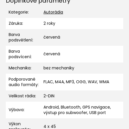
Doplňkové parametry
Kategorie
:
Autorádia
Záruka
:
2 roky
Barva
červená
podsvětlení
:
Barva
červená
podsvícení
:
Mechanika
:
bez mechaniky
Podporované
FLAC, M4A, MP3, OGG, WAV, WMA
audio formáty
:
Velikost rádia
:
2-DIN
Android, Bluetooth, GPS navigace,
Výbava
:
výstup pro subwoofer, USB port
Výkon
4 x 45