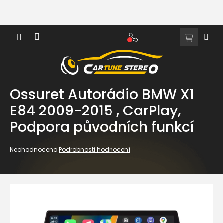
Přejít
na
obsah
NÁKUPNÍ
KOŠÍK
Ossuret Autorádio BMW X1
E84 2009-2015 , CarPlay,
Podpora původních funkcí
Průměrné
Neohodnoceno
Podrobnosti hodnocení
hodnocení
produktu
je
0,0
z
5
hvězdiček.