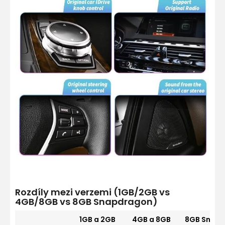
Rozdíly mezi verzemi (1GB/2GB vs
4GB/8GB vs 8GB Snapdragon)
1GB a 2GB
4GB a 8GB
8GB Snap