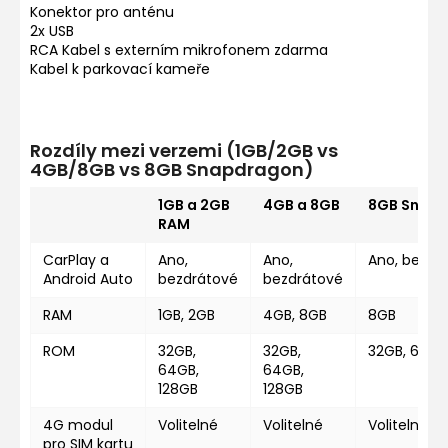
Konektor pro anténu
2x USB
RCA Kabel s externím mikrofonem zdarma
Kabel k parkovací kameře
Rozdíly mezi verzemi (1GB/2GB vs
4GB/8GB vs 8GB Snapdragon)
1GB a 2GB
4GB a 8GB
8GB Snap
RAM
CarPlay a
Ano,
Ano,
Ano, bezdr
Android Auto
bezdrátové
bezdrátové
RAM
1GB, 2GB
4GB, 8GB
8GB
ROM
32GB,
32GB,
32GB, 64GB
64GB,
64GB,
128GB
128GB
4G modul
Volitelné
Volitelné
Volitelné
pro SIM kartu