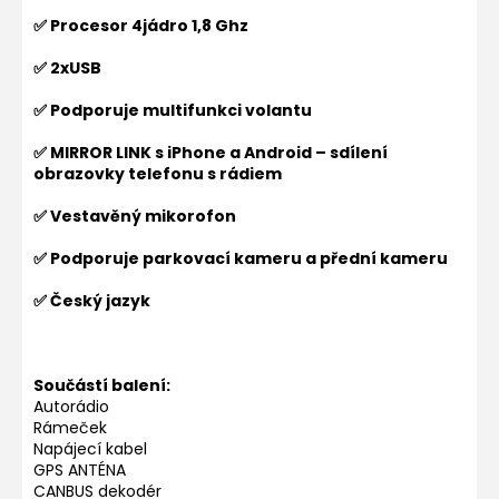
✅ Procesor 4jádro 1,8 Ghz
✅ 2xUSB
✅ Podporuje multifunkci volantu
✅ MIRROR LINK s iPhone a Android – sdílení
obrazovky telefonu s rádiem
✅ Vestavěný mikorofon
✅ Podporuje parkovací kameru a přední kameru
✅ Český jazyk
Součástí balení:
Autorádio
Rámeček
Napájecí kabel
GPS ANTÉNA
CANBUS dekodér