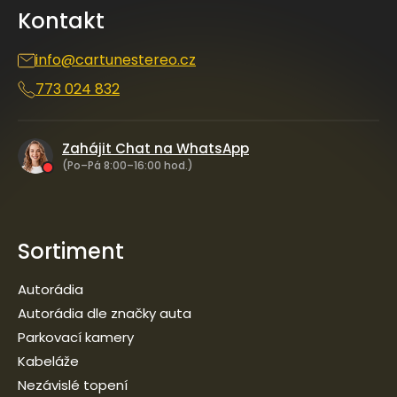
a
Kontakt
t
í
info
@
cartunestereo.cz
773 024 832
Zahájit Chat na WhatsApp
(Po–Pá 8:00–16:00 hod.)
Sortiment
Autorádia
Autorádia dle značky auta
Parkovací kamery
Kabeláže
Nezávislé topení