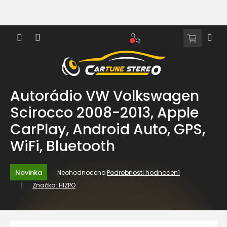
Přejít
na
obsah
NÁKUPNÍ
KOŠÍK
Autorádio VW Volkswagen
Scirocco 2008-2013, Apple
CarPlay, Android Auto, GPS,
WiFi, Bluetooth
Průměrné
Novinka
Neohodnoceno
Podrobnosti hodnocení
hodnocení
Značka:
HIZPO
produktu
je
0,0
z