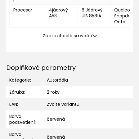
Procesor
4jádrový
8 Jádrový
Qualcomm
A53
UIS 8581A
Snapdragon
Octa
Zobrazit celé srovnání
Doplňkové parametry
Kategorie
:
Autorádia
Záruka
:
2 roky
EAN
:
Zvolte variantu
Barva
červená
podsvětlení
:
Barva
červená