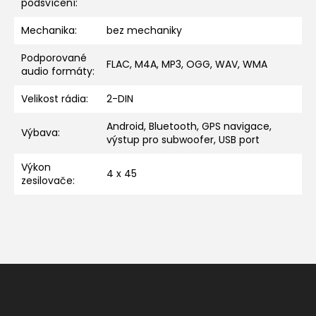
podsvícení
:
Mechanika
:
bez mechaniky
Podporované
FLAC, M4A, MP3, OGG, WAV, WMA
audio formáty
:
Velikost rádia
:
2-DIN
Android, Bluetooth, GPS navigace,
Výbava
:
výstup pro subwoofer, USB port
Výkon
4 x 45
zesilovače
:
Z
á
p