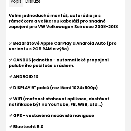
Popis
Diskuze
Velmi jednoduchá montáž, autorádio je s
rámečkem a veškerou kabeláží pro snadné
zapojení pro
VW Volkswagen Scirocco 2008-2013
✅ Bezdrátové Apple CarPlay a Android Auto (pro
variantu s 2GB RAM a výše)
✅ CANBUS jednotka - automatické propojení
palubního počítače s rádiem.
✅ ANDROID 13
✅ DISPLAY 9" palců (rozlišení 1024x600p)
✅ WIFI (možnost stahovat aplikace, dostávat
notifikace být na YouTube, FB, WEB, atd...)
✅ GPS - vestavěná nezávislá navigace
✅ Bluetooht 5.0