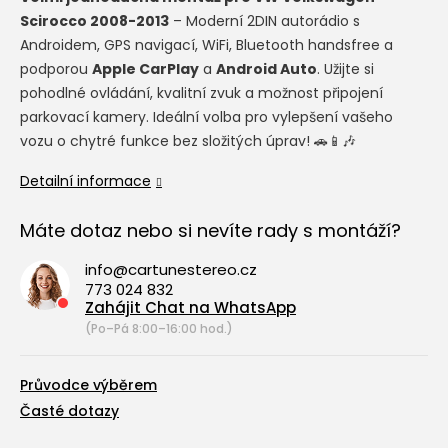
Scirocco 2008-2013
– Moderní 2DIN autorádio s
Androidem, GPS navigací, WiFi, Bluetooth handsfree a
podporou
Apple CarPlay
a
Android Auto
. Užijte si
pohodlné ovládání, kvalitní zvuk a možnost připojení
parkovací kamery. Ideální volba pro vylepšení vašeho
vozu o chytré funkce bez složitých úprav! 🚗📱🎶
Detailní informace
Máte dotaz nebo si nevíte rady s montáží?
info@cartunestereo.cz
773 024 832
Zahájit Chat na WhatsApp
(Po–Pá 8:00–16:00 hod.)
Průvodce výběrem
Časté dotazy