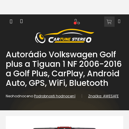
Přejít
na
obsah
NÁKUPNÍ
KOŠÍK
Autorádio Volkswagen Golf
plus a Tiguan 1 NF 2006-2016
a Golf Plus, CarPlay, Android
Auto, GPS, WiFi, Bluetooth
Průměrné
Neohodnoceno
Podrobnosti hodnocení
Značka:
AWESAFE
hodnocení
produktu
je
0,0
z
5