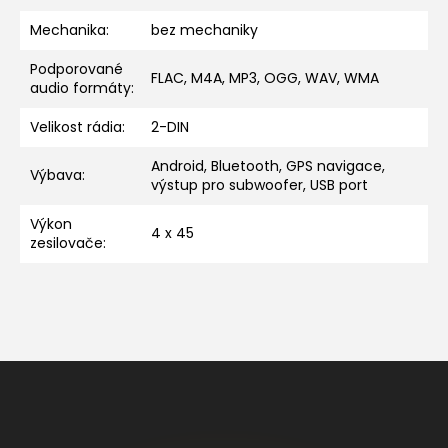
Mechanika
:
bez mechaniky
Podporované
FLAC, M4A, MP3, OGG, WAV, WMA
audio formáty
:
Velikost rádia
:
2-DIN
Android, Bluetooth, GPS navigace,
Výbava
:
výstup pro subwoofer, USB port
Výkon
4 x 45
zesilovače
:
Z
á
p
a