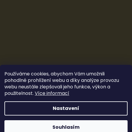
Používáme cookies, abychom Vám umožnili
pohodlné prohlížení webu a díky analýze provozu
webu neustále zlepšovali jeho funkce, výkon a
použitelnost.
Více informací
Vytvořil Shoptet
&
Ludec
Nastavení
Sleva 100 Kč
Copyright 2026
CarTune Stereo s.r.o.
. Všechna práva
vyhrazena.
Souhlasím