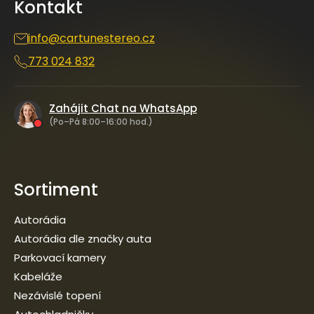
Kontakt
t
í
info
@
cartunestereo.cz
773 024 832
Zahájit Chat na WhatsApp
(Po–Pá 8:00–16:00 hod.)
Sortiment
Autorádia
Autorádia dle značky auta
Parkovací kamery
Kabeláže
Nezávislé topení