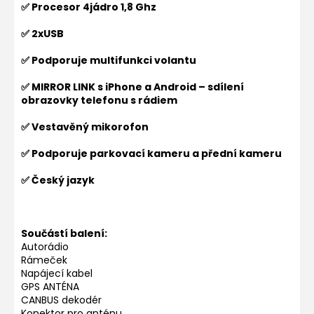
✅ Procesor 4jádro 1,8 Ghz
✅ 2xUSB
✅ Podporuje multifunkci volantu
✅ MIRROR LINK s iPhone a Android – sdílení
obrazovky telefonu s rádiem
✅ Vestavěný mikorofon
✅ Podporuje parkovací kameru a přední kameru
✅ Český jazyk
Součástí balení:
Autorádio
Rámeček
Napájecí kabel
GPS ANTÉNA
CANBUS dekodér
Konektor pro anténu