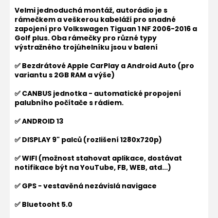
Velmi jednoduchá montáž, autorádio je s
rámečkem a veškerou kabeláží pro snadné
zapojení pro
Volkswagen Tiguan 1 NF 2006-2016 a
Golf plus. Oba rámečky pro různé typy
výstražného trojúhelníku jsou v balení
✅ Bezdrátové Apple CarPlay a Android Auto (pro
variantu s 2GB RAM a výše)
✅ CANBUS jednotka - automatické propojení
palubního počítače s rádiem.
✅ ANDROID 13
✅ DISPLAY 9" palců (rozlišení 1280x720p)
✅ WIFI (možnost stahovat aplikace, dostávat
notifikace být na YouTube, FB, WEB, atd...)
✅ GPS - vestavěná nezávislá navigace
✅ Bluetooht 5.0