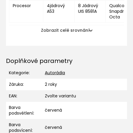
Procesor
4jádrový
8 Jádrový
Qualcomm
A53
UIS 8581A
Snapdragon
Octa
Zobrazit celé srovnání
Doplňkové parametry
Kategorie
:
Autorádia
Záruka
:
2 roky
EAN
:
Zvolte variantu
Barva
červená
podsvětlení
:
Barva
červená
podsvícení
: