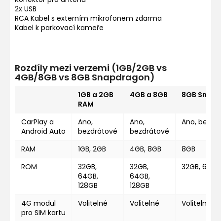
2x USB
RCA Kabel s externím mikrofonem zdarma
Kabel k parkovací kameře
Rozdíly mezi verzemi (1GB/2GB vs
4GB/8GB vs 8GB Snapdragon)
1GB a 2GB
4GB a 8GB
8GB Snap
RAM
CarPlay a
Ano,
Ano,
Ano, bezdr
Android Auto
bezdrátové
bezdrátové
RAM
1GB, 2GB
4GB, 8GB
8GB
ROM
32GB,
32GB,
32GB, 64GB
64GB,
64GB,
128GB
128GB
4G modul
Volitelné
Volitelné
Volitelné
pro SIM kartu