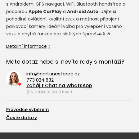
s Androidem, GPS navigací, WiFi, Bluetooth handsfree a
podporou
Apple CarPlay
a
Android Auto
. Užijte si
pohodlné ovládání, kvalitní zvuk a možnost připojení
parkovací kamery. Ideální volba pro vylepšení vašeho
vozu o chytré funkce bez složitých úprav! 🚗📱🎶
Detailní informace
Máte dotaz nebo si nevíte rady s montáží?
info@cartunestereo.cz
773 024 832
Zahájit Chat na WhatsApp
(Po–Pá 8:00–16:00 hod.)
Průvodce výběrem
Časté dotazy