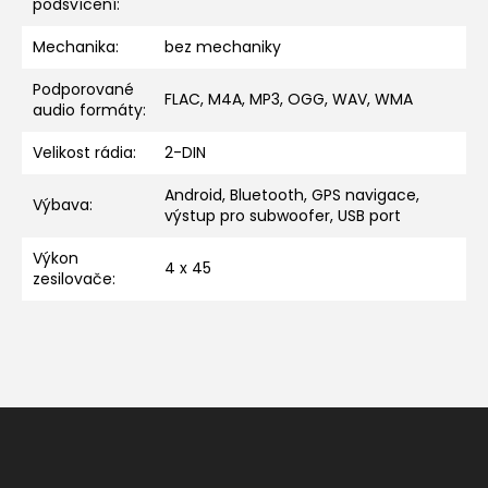
podsvícení
:
Mechanika
:
bez mechaniky
Podporované
FLAC, M4A, MP3, OGG, WAV, WMA
audio formáty
:
Velikost rádia
:
2-DIN
Android, Bluetooth, GPS navigace,
Výbava
:
výstup pro subwoofer, USB port
Výkon
4 x 45
zesilovače
:
Z
á
p