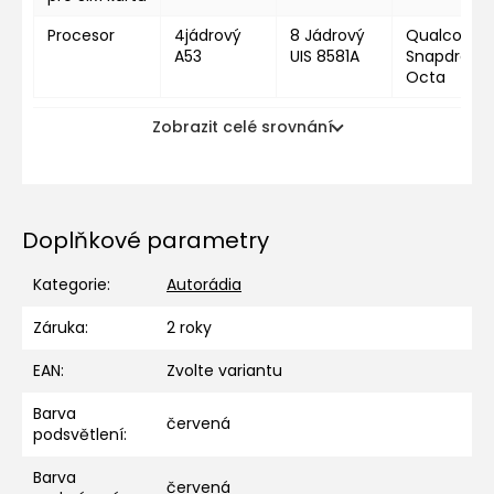
Procesor
4jádrový
8 Jádrový
Qualcomm
A53
UIS 8581A
Snapdragon
Octa
Zobrazit celé srovnání
Doplňkové parametry
Kategorie
:
Autorádia
Záruka
:
2 roky
EAN
:
Zvolte variantu
Barva
červená
podsvětlení
:
Barva
červená