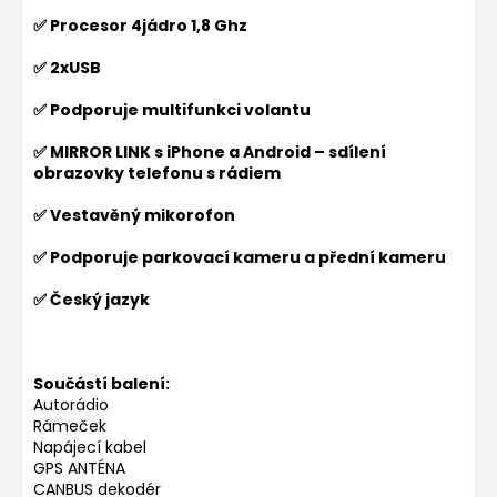
✅ Procesor 4jádro 1,8 Ghz
✅ 2xUSB
✅ Podporuje multifunkci volantu
✅ MIRROR LINK s iPhone a Android – sdílení
obrazovky telefonu s rádiem
✅ Vestavěný mikorofon
✅ Podporuje parkovací kameru a přední kameru
✅ Český jazyk
Součástí balení:
Autorádio
Rámeček
Napájecí kabel
GPS ANTÉNA
CANBUS dekodér