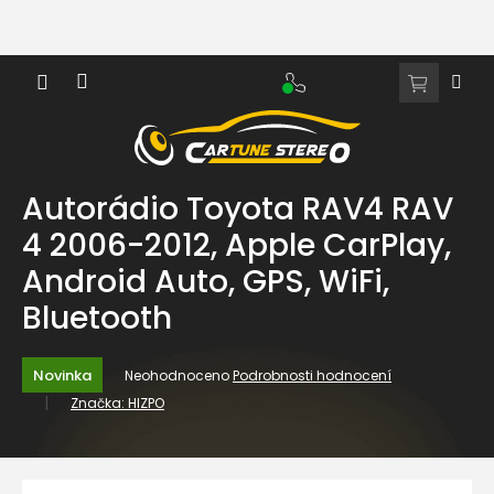
Přejít
na
obsah
NÁKUPNÍ
KOŠÍK
Autorádio Toyota RAV4 RAV
4 2006-2012, Apple CarPlay,
Android Auto, GPS, WiFi,
Bluetooth
Průměrné
Novinka
Neohodnoceno
Podrobnosti hodnocení
hodnocení
Značka:
HIZPO
produktu
je
0,0
z