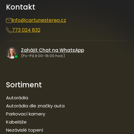
a
Kontakt
t
í
info
@
cartunestereo.cz
773 024 832
Zahájit Chat na WhatsApp
(Po–Pá 8:00–16:00 hod.)
Sortiment
Autorádia
Autorádia dle značky auta
Parkovací kamery
Kabeláže
Nezávislé topení