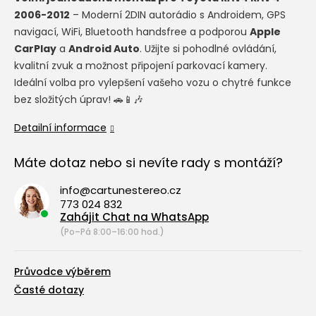
2006-2012
– Moderní 2DIN autorádio s Androidem, GPS
navigací, WiFi, Bluetooth handsfree a podporou
Apple
CarPlay
a
Android Auto
. Užijte si pohodlné ovládání,
kvalitní zvuk a možnost připojení parkovací kamery.
Ideální volba pro vylepšení vašeho vozu o chytré funkce
bez složitých úprav! 🚗📱🎶
Detailní informace
Máte dotaz nebo si nevíte rady s montáží?
info@cartunestereo.cz
773 024 832
Zahájit Chat na WhatsApp
(Po–Pá 8:00–16:00 hod.)
Průvodce výběrem
Časté dotazy