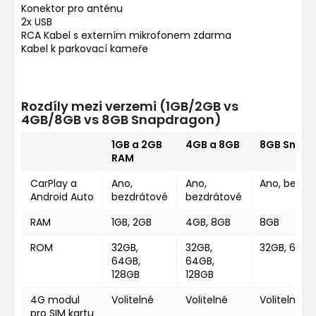
Konektor pro anténu
2x USB
RCA Kabel s externím mikrofonem zdarma
Kabel k parkovací kameře
Rozdíly mezi verzemi (1GB/2GB vs
4GB/8GB vs 8GB Snapdragon)
1GB a 2GB
4GB a 8GB
8GB Snap
RAM
CarPlay a
Ano,
Ano,
Ano, bezdr
Android Auto
bezdrátové
bezdrátové
RAM
1GB, 2GB
4GB, 8GB
8GB
ROM
32GB,
32GB,
32GB, 64GB
64GB,
64GB,
128GB
128GB
4G modul
Volitelné
Volitelné
Volitelné
pro SIM kartu