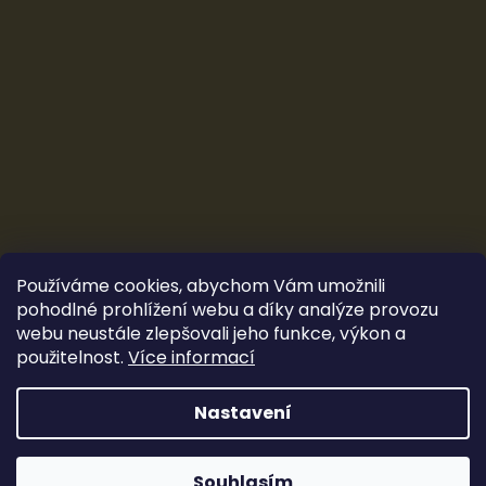
Používáme cookies, abychom Vám umožnili
pohodlné prohlížení webu a díky analýze provozu
webu neustále zlepšovali jeho funkce, výkon a
použitelnost.
Více informací
Vytvořil Shoptet
&
Ludec
Nastavení
Sleva 100 Kč
Copyright 2026
CarTune Stereo s.r.o.
. Všechna práva
vyhrazena.
Souhlasím