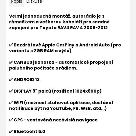
Popis
Diskuze
Velmi jednoduchá montáž, autorádio je s
rámečkem a veškerou kabeláží pro snadné
zapojení pro
Toyota RAV4 RAV 4 2006-2012
✅ Bezdrátové Apple CarPlay a Android Auto (pro
variantu s 2GB RAM a výše)
✅ CANBUS jednotka - automatické propojení
palubního počítače s rádiem.
✅ ANDROID 13
✅ DISPLAY 9" palců (rozlišení 1024x600p)
✅ WIFI (možnost stahovat aplikace, dostávat
notifikace být na YouTube, FB, WEB, atd...)
✅ GPS - vestavěná nezávislá navigace
✅ Bluetooht 5.0