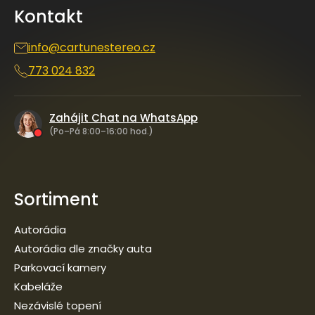
a
Kontakt
t
í
info
@
cartunestereo.cz
773 024 832
Zahájit Chat na WhatsApp
(Po–Pá 8:00–16:00 hod.)
Sortiment
Autorádia
Autorádia dle značky auta
Parkovací kamery
Kabeláže
Nezávislé topení