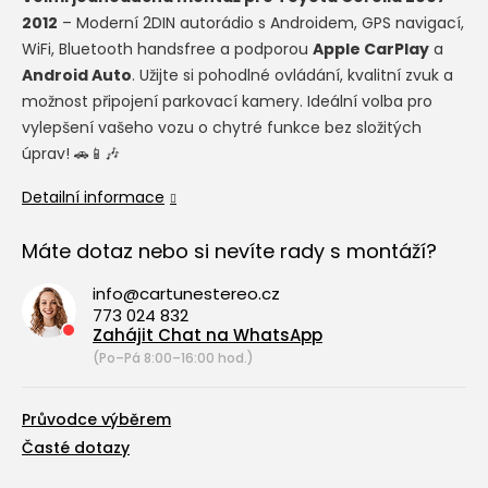
2012
– Moderní 2DIN autorádio s Androidem, GPS navigací,
WiFi, Bluetooth handsfree a podporou
Apple CarPlay
a
Android Auto
. Užijte si pohodlné ovládání, kvalitní zvuk a
možnost připojení parkovací kamery. Ideální volba pro
vylepšení vašeho vozu o chytré funkce bez složitých
úprav! 🚗📱🎶
Detailní informace
Máte dotaz nebo si nevíte rady s montáží?
info@cartunestereo.cz
773 024 832
Zahájit Chat na WhatsApp
(Po–Pá 8:00–16:00 hod.)
Průvodce výběrem
Časté dotazy