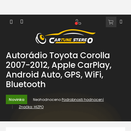
Přejít
na
obsah
NÁKUPNÍ
KOŠÍK
Autorádio Toyota Corolla
2007-2012, Apple CarPlay,
Android Auto, GPS, WiFi,
Bluetooth
Průměrné
Novinka
Neohodnoceno
Podrobnosti hodnocení
hodnocení
Značka:
HIZPO
produktu
je
0,0
z