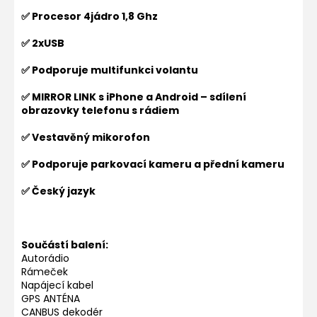
✅ Procesor 4jádro 1,8 Ghz
✅ 2xUSB
✅ Podporuje multifunkci volantu
✅ MIRROR LINK s iPhone a Android – sdílení
obrazovky telefonu s rádiem
✅ Vestavěný mikorofon
✅ Podporuje parkovací kameru a přední kameru
✅ Český jazyk
Součástí balení:
Autorádio
Rámeček
Napájecí kabel
GPS ANTÉNA
CANBUS dekodér