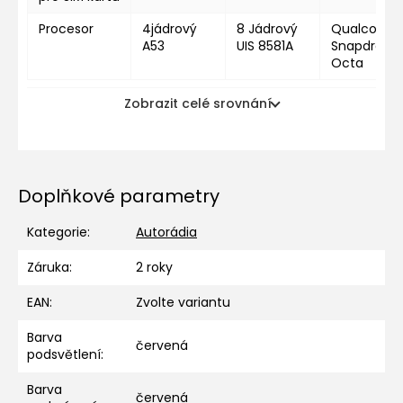
Procesor
4jádrový
8 Jádrový
Qualcomm
A53
UIS 8581A
Snapdragon
Octa
Zobrazit celé srovnání
Doplňkové parametry
Kategorie
:
Autorádia
Záruka
:
2 roky
EAN
:
Zvolte variantu
Barva
červená
podsvětlení
:
Barva
červená