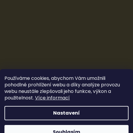
Používáme cookies, abychom Vám umožnili
pohodlné prohlížení webu a díky analýze provozu
webu neustále zlepšovali jeho funkce, výkon a
použitelnost.
Více informací
Vytvořil Shoptet
&
Ludec
Nastavení
Sleva 100 Kč
Copyright 2026
CarTune Stereo s.r.o.
. Všechna práva
vyhrazena.
Souhlasím