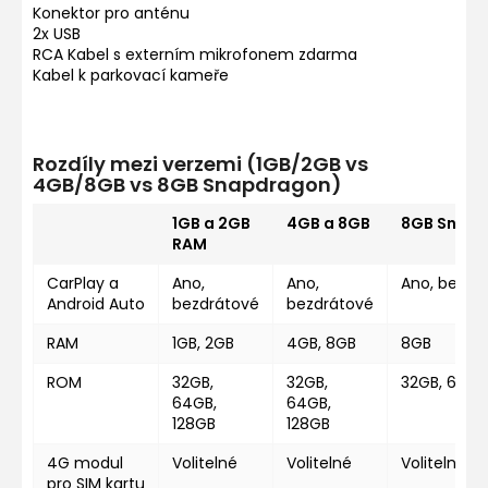
Konektor pro anténu
2x USB
RCA Kabel s externím mikrofonem zdarma
Kabel k parkovací kameře
Rozdíly mezi verzemi (1GB/2GB vs
4GB/8GB vs 8GB Snapdragon)
1GB a 2GB
4GB a 8GB
8GB Snap
RAM
CarPlay a
Ano,
Ano,
Ano, bezdr
Android Auto
bezdrátové
bezdrátové
RAM
1GB, 2GB
4GB, 8GB
8GB
ROM
32GB,
32GB,
32GB, 64GB
64GB,
64GB,
128GB
128GB
4G modul
Volitelné
Volitelné
Volitelné
pro SIM kartu