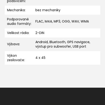
podsvícení
:
Mechanika
:
bez mechaniky
Podporované
FLAC, M4A, MP3, OGG, WAV, WMA
audio formáty
:
Velikost rádia
:
2-DIN
Android, Bluetooth, GPS navigace,
Výbava
:
výstup pro subwoofer, USB port
Výkon
4 x 45
zesilovače
:
Z
á
p