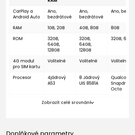
RAM
CarPlay a
Ano,
Ano,
Ano, bezdr
Android Auto
bezdrátové
bezdrátové
RAM
1GB, 2GB
4GB, 8GB
8GB
ROM
32GB,
32GB,
32GB, 64GB
64GB,
64GB,
128GB
128GB
4G modul
Volitelné
Volitelné
Volitelné
pro SIM kartu
Procesor
4jádrový
8 Jádrový
Qualcomm
A53
UIS 8581A
Snapdragon
Octa
Zobrazit celé srovnání
Doplňkové parametry