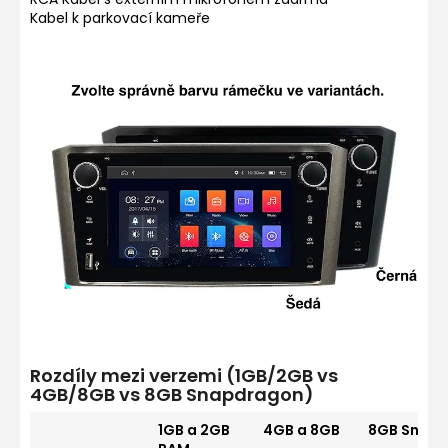
Kabel k parkovací kameře
Rozdíly mezi verzemi (1GB/2GB vs
4GB/8GB vs 8GB Snapdragon)
1GB a 2GB
4GB a 8GB
8GB Snap