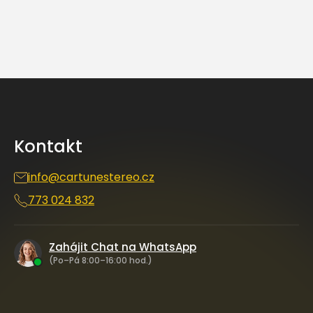
Z
á
p
a
Kontakt
t
í
info
@
cartunestereo.cz
773 024 832
Zahájit Chat na WhatsApp
(Po–Pá 8:00–16:00 hod.)