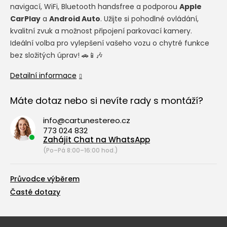
navigací, WiFi, Bluetooth handsfree a podporou
Apple
CarPlay
a
Android Auto
. Užijte si pohodlné ovládání,
kvalitní zvuk a možnost připojení parkovací kamery.
Ideální volba pro vylepšení vašeho vozu o chytré funkce
bez složitých úprav! 🚗📱🎶
Detailní informace
Máte dotaz nebo si nevíte rady s montáží?
info@cartunestereo.cz
773 024 832
Zahájit Chat na WhatsApp
(Po–Pá 8:00–16:00 hod.)
Průvodce výběrem
Časté dotazy