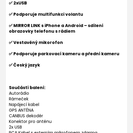
✅ 2xUSB
✅ Podporuje multifunkci volantu
✅ MIRROR LINK s iPhone a Android – sdílení
obrazovky telefonu s rádiem
✅ Vestavěný mikorofon
✅ Podporuje parkovací kameru a přední kameru
✅ Český jazyk
Součástí balení:
Autorádio
Rámeček
Napájecí kabel
GPS ANTÉNA
CANBUS dekodér
Konektor pro anténu
2x USB
RCA Kabel s externím mikrofonem zdarma