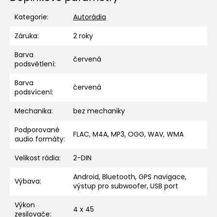
Kategorie
:
Autorádia
Záruka
:
2 roky
Barva
červená
podsvětlení
:
Barva
červená
podsvícení
:
Mechanika
:
bez mechaniky
Podporované
FLAC, M4A, MP3, OGG, WAV, WMA
audio formáty
:
Velikost rádia
:
2-DIN
Android, Bluetooth, GPS navigace,
Výbava
:
výstup pro subwoofer, USB port
Výkon
4 x 45
zesilovače
: