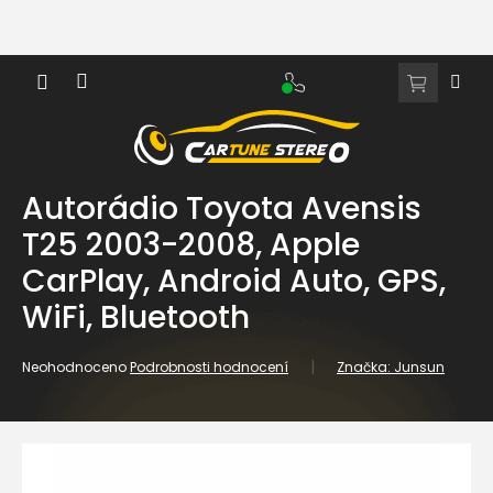
Přejít
na
obsah
NÁKUPNÍ
KOŠÍK
Autorádio Toyota Avensis
T25 2003-2008, Apple
CarPlay, Android Auto, GPS,
WiFi, Bluetooth
Průměrné
Neohodnoceno
Podrobnosti hodnocení
Značka:
Junsun
hodnocení
produktu
je
0,0
z
5