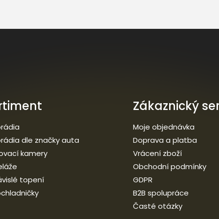
rtiment
Zákaznický ser
rádia
Moje objednávka
rádia dle značky auta
Doprava a platba
ovací kamery
Vrácení zboží
eláže
Obchodní podmínky
vislé topení
GDPR
chladničky
B2B spolupráce
Časté otázky