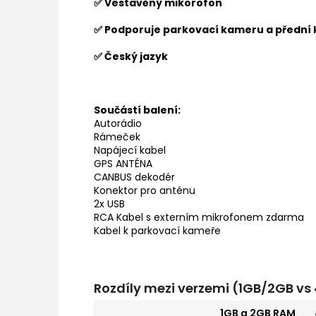
✅ Vestavěný mikorofon
✅ Podporuje parkovací kameru a přední
✅ Český jazyk
Součástí balení:
Autorádio
Rámeček
Napájecí kabel
GPS ANTÉNA
CANBUS dekodér
Konektor pro anténu
2x USB
RCA Kabel s externím mikrofonem zdarma
Kabel k parkovací kameře
Rozdíly mezi verzemi (1GB/2GB v
1GB a 2GB RAM