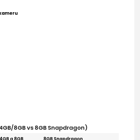
 kameru
s 4GB/8GB vs 8GB Snapdragon)
4GB a 8GB
8GB Snapdragon