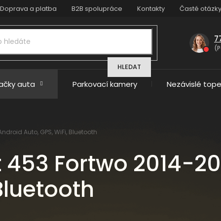
Doprava a platba
B2B spolupráce
Kontakty
Časté otázk
7
(P
HLEDAT
načky auta
Parkovací kamery
Nezávislé tope
droid Auto, GPS, WiFi, Bluetooth
 453 Fortwo 2014-20
Bluetooth