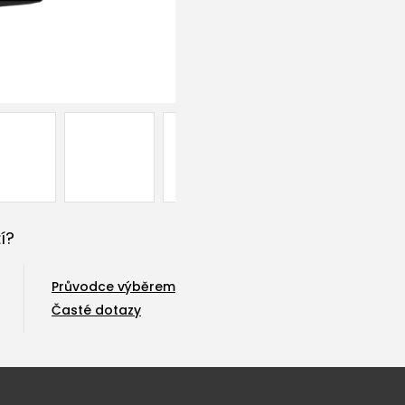
í?
Průvodce výběrem
Časté dotazy