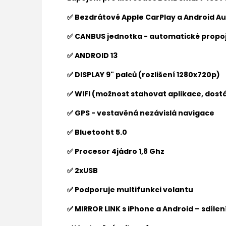
✅ Bezdrátové Apple CarPlay a Android Au
✅ CANBUS jednotka - automatické propoj
✅ ANDROID 13
✅ DISPLAY 9" palců (rozlišení 1280x720p)
✅ WIFI (možnost stahovat aplikace, dostá
✅ GPS - vestavěná nezávislá navigace
✅ Bluetooht 5.0
✅ Procesor 4jádro 1,8 Ghz
✅ 2xUSB
✅ Podporuje multifunkci volantu
✅ MIRROR LINK s iPhone a Android – sdíle