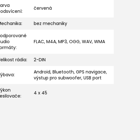
Barva
červená
podsvícení
:
Mechanika
:
bez mechaniky
Podporované
audio
FLAC, M4A, MP3, OGG, WAV, WMA
formáty
:
elikost rádia
:
2-DIN
Android, Bluetooth, GPS navigace,
Výbava
:
výstup pro subwoofer, USB port
Výkon
4 x 45
esilovače
: