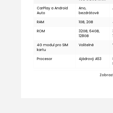
CarPlay a Android
Ano,
Auto
bezdrátové
RAM
1GB, 2GB
ROM
32GB, 64GB,
128GB
4G modul pro SIM
Volitelné
kartu
Procesor
4jádrový A53
Zobrazi