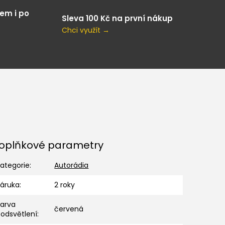
em i po
Sleva 100 Kč na první nákup
Chci využít →
oplňkové parametry
ategorie
:
Autorádia
Záruka
:
2 roky
Barva
červená
odsvětlení
: