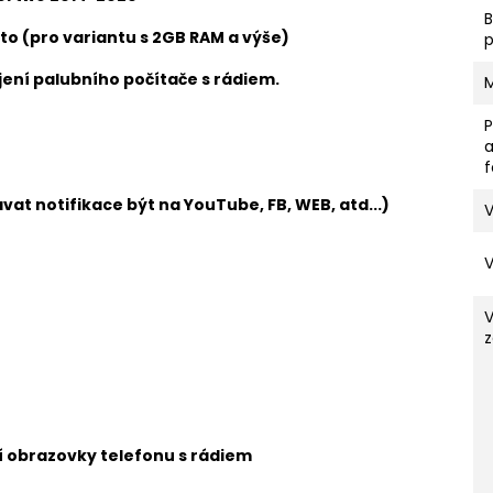
to (pro variantu s 2GB RAM a výše)
ení palubního počítače s rádiem.
vat notifikace být na YouTube, FB, WEB, atd...)
V
z
ní obrazovky telefonu s rádiem