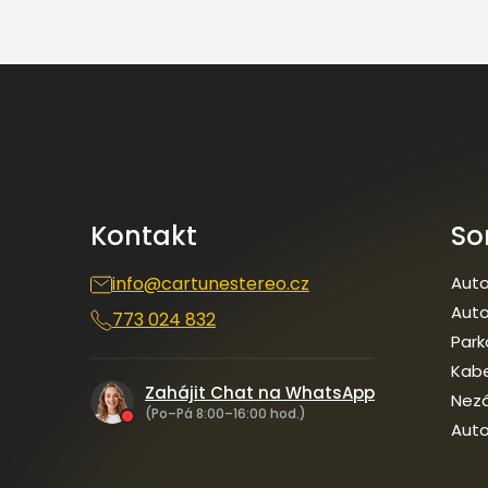
Z
á
p
a
t
í
Kontakt
So
info
@
cartunestereo.cz
Auto
Auto
773 024 832
Park
Kab
Zahájit Chat na WhatsApp
Nezá
(Po–Pá 8:00–16:00 hod.)
Auto