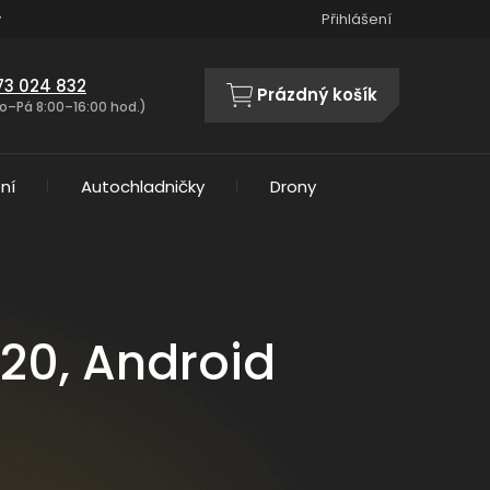
y
Přihlášení
73 024 832
Prázdný košík
NÁKUPNÍ
o–Pá 8:00–16:00 hod.)
KOŠÍK
ní
Autochladničky
Drony
20, Android