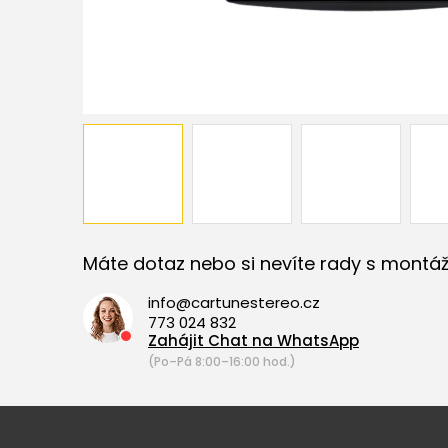
Máte dotaz nebo si nevíte rady s montáž
info@cartunestereo.cz
773 024 832
Zahájit Chat na WhatsApp
(Po–Pá 8:00–16:00 hod.)