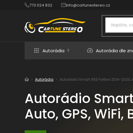
Přejít
773 024 832
info@cartunestereo.cz
na
obsah
Autorádia
Autorádia dle z
Autorádia
Autorádio Smart 453 Fortwo 2014-2020, An
Domů
Autorádio Smart
Auto, GPS, WiFi, 