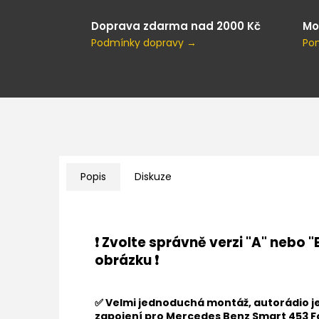
Doprava zdarma nad 2000 Kč
Mo
Podmínky dopravy →
Po
Popis
Diskuze
❗ Zvolte správně verzi "A" nebo "
obrázku ❗
✅ Velmi jednoduchá montáž, autorádio j
zapojení pro
Mercedes Benz Smart 453 F