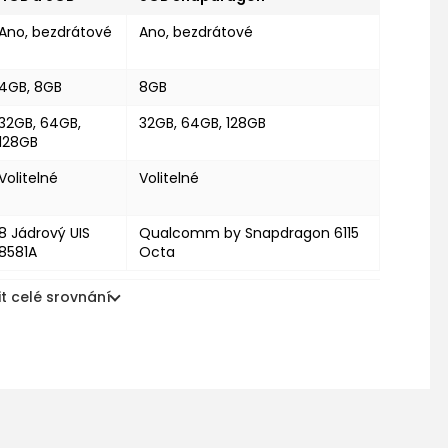
Ano, bezdrátové
Ano, bezdrátové
4GB, 8GB
8GB
32GB, 64GB,
32GB, 64GB, 128GB
128GB
Volitelné
Volitelné
8 Jádrový UIS
Qualcomm by Snapdragon 6115
8581A
Octa
t celé srovnání