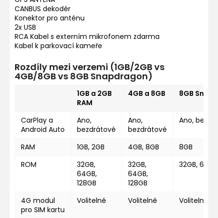
CANBUS dekodér
Konektor pro anténu
2x USB
RCA Kabel s externím mikrofonem zdarma
Kabel k parkovací kameře
Rozdíly mezi verzemi (1GB/2GB vs
4GB/8GB vs 8GB Snapdragon)
1GB a 2GB
4GB a 8GB
8GB Snap
RAM
CarPlay a
Ano,
Ano,
Ano, bezdr
Android Auto
bezdrátové
bezdrátové
RAM
1GB, 2GB
4GB, 8GB
8GB
ROM
32GB,
32GB,
32GB, 64GB
64GB,
64GB,
128GB
128GB
4G modul
Volitelné
Volitelné
Volitelné
pro SIM kartu