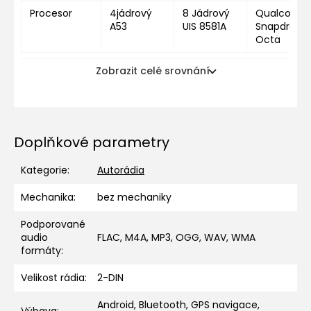
Procesor
4jádrový
8 Jádrový
Qualcomm
A53
UIS 8581A
Snapdragon
Octa
Zobrazit celé srovnání
Doplňkové parametry
Kategorie
:
Autorádia
Mechanika
:
bez mechaniky
Podporované
audio
FLAC, M4A, MP3, OGG, WAV, WMA
formáty
:
Velikost rádia
:
2-DIN
Android, Bluetooth, GPS navigace,