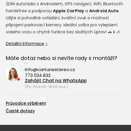
2DIN autorádio s Androidem, GPS navigací, WiFi, Bluetooth
handsfree a podporou
Apple CarPlay
a
Android Auto
.
Užijte si pohodlné ovládání, kvalitní zvuk a možnost
připojení parkovací kamery. Ideální volba pro vylepšení
vašeho vozu o chytré funkce bez složitých úprav! 🚗📱🎶
Detailní informace
Máte dotaz nebo si nevíte rady s montáží?
info@cartunestereo.cz
773 024 832
Zahájit Chat na WhatsApp
(Po–Pá 8:00–16:00 hod.)
Průvodce výběrem
Časté dotazy