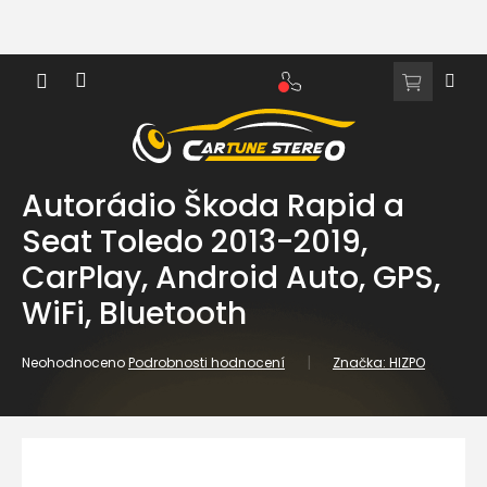
Přejít
na
obsah
NÁKUPNÍ
KOŠÍK
Autorádio Škoda Rapid a
Seat Toledo 2013-2019,
CarPlay, Android Auto, GPS,
WiFi, Bluetooth
Průměrné
Neohodnoceno
Podrobnosti hodnocení
Značka:
HIZPO
hodnocení
produktu
je
0,0
z
5