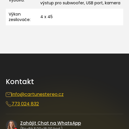
Výbava
:
výstup pro subwoofer, USB port, kamera
Výkon
4 x 45
zesilovače
:
Z
á
p
a
Kontakt
t
í
info
@
cartunestereo.cz
773 024 832
Zahájit Chat na WhatsApp
(Po–Pá 8:00–16:00 hod.)