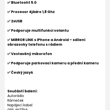
✅ Bluetooht 5.0
✅ Procesor 4jádro 1,8 Ghz
✅ 2xUSB
✅ Podporuje multifunkci volantu
✅ MIRROR LINK s iPhone a Android – sdílení
obrazovky telefonu s rádiem
✅ Vestavěný mikorofon
✅ Podporuje parkovací kameru a přední kameru
✅ Český jazyk
Součástí balení:
Autorádio
Rámeček
Napájecí kabel
GPS ANTÉNA