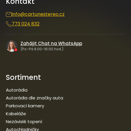
Kontakt
t
í
info
@
cartunestereo.cz
773 024 832
Zahájit Chat na WhatsApp
(Po–Pá 8:00–16:00 hod.)
Sortiment
Autorádia
Autorádia dle značky auta
Parkovací kamery
Kabeláže
Nezávislé topení
Autochladničky