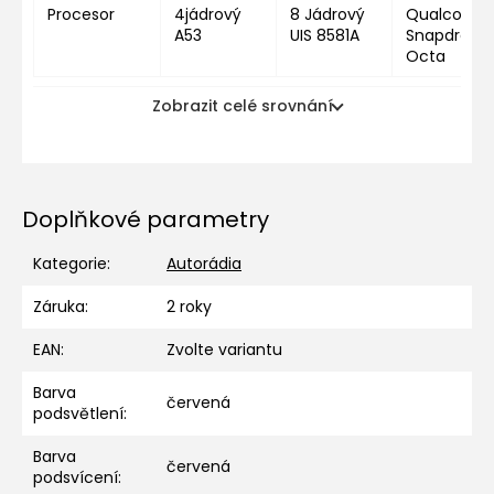
Procesor
4jádrový
8 Jádrový
Qualcomm
A53
UIS 8581A
Snapdragon
Octa
Zobrazit celé srovnání
Doplňkové parametry
Kategorie
:
Autorádia
Záruka
:
2 roky
EAN
:
Zvolte variantu
Barva
červená
podsvětlení
:
Barva
červená
podsvícení
: