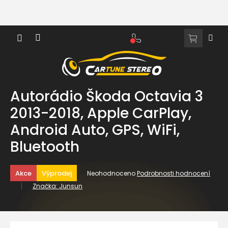
Přejít
na
obsah
NÁKUPNÍ
KOŠÍK
Autorádio Škoda Octavia 3
2013-2018, Apple CarPlay,
Android Auto, GPS, WiFi,
Bluetooth
Průměrné
Akce
Výprodej
Neohodnoceno
Podrobnosti hodnocení
hodnocení
Značka:
Junsun
produktu
je
0,0
z