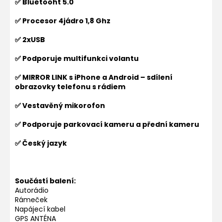
✅ Bluetooht 5.0
✅ Procesor 4jádro 1,8 Ghz
✅ 2xUSB
✅ Podporuje multifunkci volantu
✅ MIRROR LINK s iPhone a Android – sdílení
obrazovky telefonu s rádiem
✅ Vestavěný mikorofon
✅ Podporuje parkovací kameru a přední kameru
✅ Český jazyk
Součástí balení:
Autorádio
Rámeček
Napájecí kabel
GPS ANTÉNA