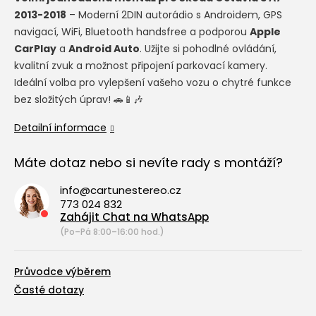
2013-2018
– Moderní 2DIN autorádio s Androidem, GPS
navigací, WiFi, Bluetooth handsfree a podporou
Apple
CarPlay
a
Android Auto
. Užijte si pohodlné ovládání,
kvalitní zvuk a možnost připojení parkovací kamery.
Ideální volba pro vylepšení vašeho vozu o chytré funkce
bez složitých úprav! 🚗📱🎶
Detailní informace
Máte dotaz nebo si nevíte rady s montáží?
info@cartunestereo.cz
773 024 832
Zahájit Chat na WhatsApp
(Po–Pá 8:00–16:00 hod.)
Průvodce výběrem
Časté dotazy