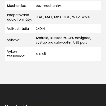
Mechanika
:
bez mechaniky
Podporované
FLAC, M4A, MP3, OGG, WAV, WMA
audio formáty
:
Velikost rádia
:
2-DIN
Android, Bluetooth, GPS navigace,
Výbava
:
výstup pro subwoofer, USB port
Výkon
4 x 45
zesilovače
:
Z
á
p
a