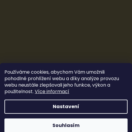
Používáme cookies, abychom Vám umožnili
pohodlné prohlížení webu a díky analýze provozu
webu neustále zlepšovali jeho funkce, výkon a
použitelnost.
Více informací
Vytvořil Shoptet
&
Ludec
Nastavení
Sleva 100 Kč
Copyright 2026
CarTune Stereo s.r.o.
. Všechna práva
vyhrazena.
Souhlasím