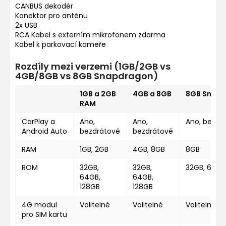
CANBUS dekodér
Konektor pro anténu
2x USB
RCA Kabel s externím mikrofonem zdarma
Kabel k parkovací kameře
Rozdíly mezi verzemi (1GB/2GB vs
4GB/8GB vs 8GB Snapdragon)
1GB a 2GB
4GB a 8GB
8GB Snap
RAM
CarPlay a
Ano,
Ano,
Ano, bezdr
Android Auto
bezdrátové
bezdrátové
RAM
1GB, 2GB
4GB, 8GB
8GB
ROM
32GB,
32GB,
32GB, 64GB
64GB,
64GB,
128GB
128GB
4G modul
Volitelné
Volitelné
Volitelné
pro SIM kartu