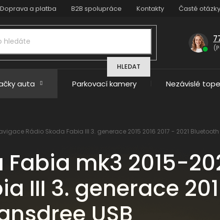
Doprava a platba
B2B spolupráce
Kontakty
Časté otázk
7
(P
HLEDAT
načky auta
Parkovací kamery
Nezávislé tope
vigace Rádio Skoda Fabia III 3. generace 2015 2016 2017 - 2021 Bluetoot
 Fabia mk3 2015-20
a III 3. generace 201
Hansdree USB