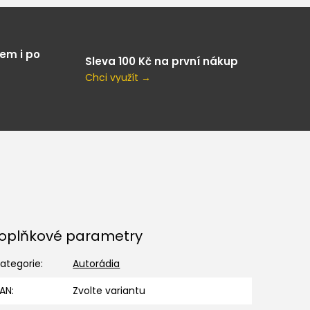
em i po
Sleva 100 Kč na první nákup
Chci využít →
oplňkové parametry
ategorie
:
Autorádia
EAN
:
Zvolte variantu