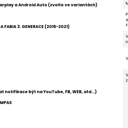
Carplay a Android Auto (zvolte ve variantách)
 FABIA 3. GENERACE (2015-2021)
V
r
z
t notifikace být na YouTube, FB, WEB, atd...)
OMPAS