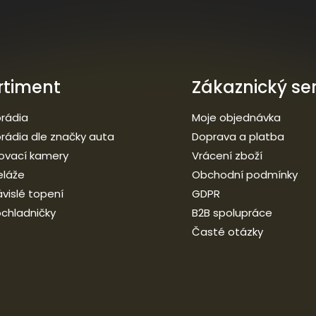
rtiment
Zákaznický ser
rádia
Moje objednávka
rádia dle značky auta
Doprava a platba
ovací kamery
Vrácení zboží
eláže
Obchodní podmínky
vislé topení
GDPR
chladničky
B2B spolupráce
Časté otázky