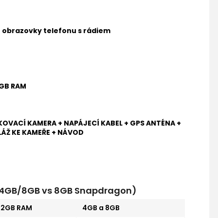
ní obrazovky telefonu s rádiem
1GB RAM
KOVACÍ KAMERA + NAPÁJECÍ KABEL + GPS ANTÉNA +
LÁŽ KE KAMEŘE + NÁVOD
s 4GB/8GB vs 8GB Snapdragon)
a 2GB RAM
4GB a 8GB