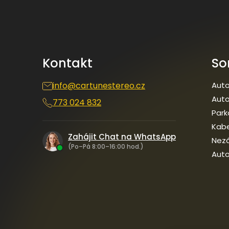
p
a
t
í
Kontakt
So
info
@
cartunestereo.cz
Auto
Auto
773 024 832
Park
Kab
Zahájit Chat na WhatsApp
Nezá
(Po–Pá 8:00–16:00 hod.)
Auto