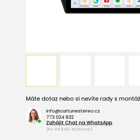
Máte dotaz nebo si nevíte rady s montáž
info@cartunestereo.cz
773 024 832
Zahájit Chat na WhatsApp
(Po–Pá 8:00–16:00 hod.)