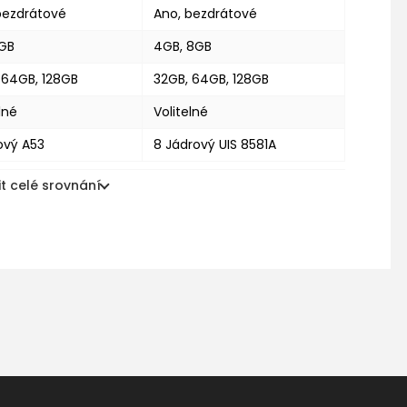
bezdrátové
Ano, bezdrátové
2GB
4GB, 8GB
 64GB, 128GB
32GB, 64GB, 128GB
lné
Volitelné
ový A53
8 Jádrový UIS 8581A
t celé srovnání