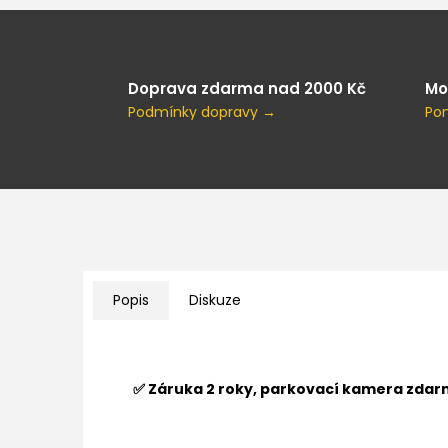
Doprava zdarma nad 2000 Kč
Mo
Podmínky dopravy →
Po
Popis
Diskuze
✅ Záruka 2 roky, parkovací kamera zdar