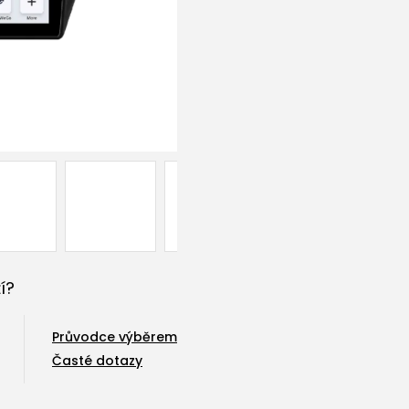
í?
Průvodce výběrem
Časté dotazy