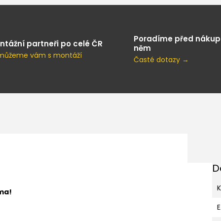
Poradíme před nákup
ntážní partneři po celé ČR
něm
můžeme vám s montáží
Časté dotazy →
D
K
ma!