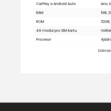
CarPlay a Android Auto
Ano, 
RAM
1GB, 
ROM
32GB,
4G modul pro SIM kartu
Volite
Procesor
4jádr
Zobrazi
Z
á