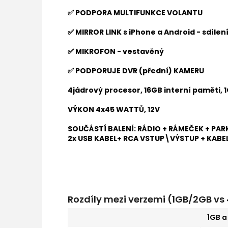
✅ PODPORA MULTIFUNKCE VOLANTU
✅ MIRROR LINK s iPhone a Android - sdíle
✅ MIKROFON - vestavěný
✅ PODPORUJE DVR (přední) KAMERU
4jádrový procesor, 16GB interní paměti, 
VÝKON 4x45 WATTŮ, 12V
SOUČÁSTÍ BALENÍ: RÁDIO + RÁMEČEK + PAR
2x USB KABEL+ RCA VSTUP\VÝSTUP + KABE
Rozdíly mezi verzemi (1GB/2GB v
1GB 