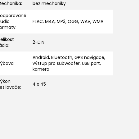
Mechanika
:
bez mechaniky
Podporované
audio
FLAC, M4A, MP3, OGG, WAV, WMA
formáty
:
elikost
2-DIN
ádia
:
Android, Bluetooth, GPS navigace,
Výbava
:
výstup pro subwoofer, USB port,
kamera
Výkon
4 x 45
esilovače
: