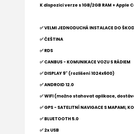
K dispozici verze s 1GB/2GB RAM + Apple 
✅ VELMI JEDNODUCHÁ INSTALACE DO ŠKODA
✅ ČEŠTINA
✅ RDS
✅ CANBUS - KOMUNIKACE VOZU S RÁDIEM
✅ DISPLAY 9" (rozlišení 1024x600)
✅ ANDROID 12.0
✅ WIFI (možno stahovat aplikace, dostáva
✅ GPS - SATELITNÍ NAVIGACE S MAPAMI, K
✅ BLUETOOTH 5.0
✅ 2x USB