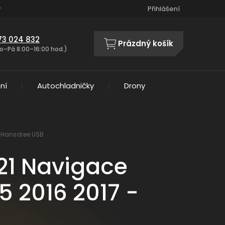
y
Přihlášení
73 024 832
Prázdný košík
NÁKUPNÍ
o–Pá 8:00–16:00 hod.)
KOŠÍK
ní
Autochladničky
Drony
h Hansdree USB
21 Navigace
5 2016 2017 -