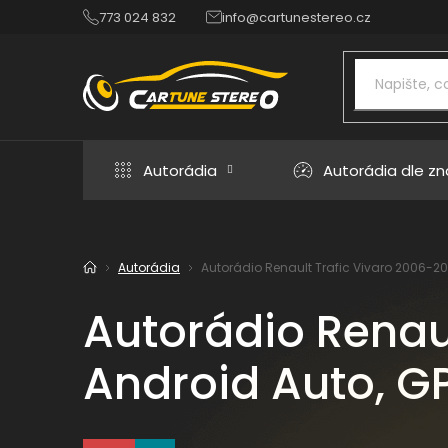
Přejít
773 024 832
info@cartunestereo.cz
na
obsah
Autorádia
Autorádia dle z
Autorádia
Autorádio Renault Trafic Vivaro 2006-2010
Domů
Autorádio Renaul
Android Auto, GP