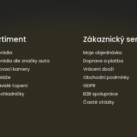
rtiment
Zákaznický ser
rádia
Moje objednávka
rádia dle značky auta
Doprava a platba
ovací kamery
Vrácení zboží
eláže
Obchodní podmínky
vislé topení
GDPR
chladničky
B2B spolupráce
Časté otázky