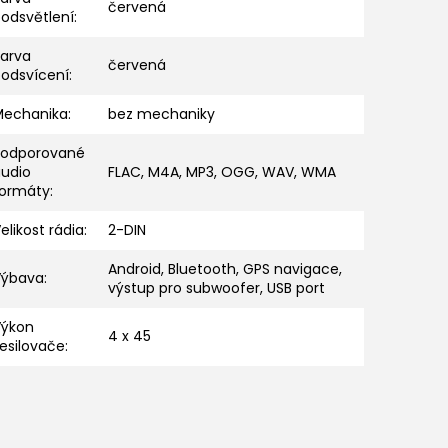
červená
odsvětlení
:
Barva
červená
podsvícení
:
Mechanika
:
bez mechaniky
Podporované
audio
FLAC, M4A, MP3, OGG, WAV, WMA
formáty
:
elikost rádia
:
2-DIN
Android, Bluetooth, GPS navigace,
Výbava
:
výstup pro subwoofer, USB port
Výkon
4 x 45
esilovače
: