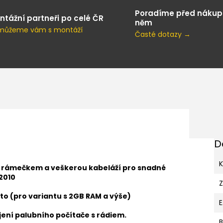
Poradíme před nákup
ntážní partneři po celé ČR
něm
můžeme vám s montáží
Časté dotazy →
D
K
s rámečkem a veškerou kabeláží pro snadné
2010
to (pro variantu s 2GB RAM a výše)
ení palubního počítače s rádiem.