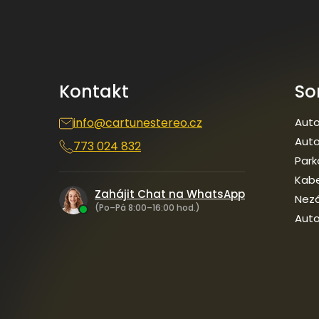
á
p
a
t
í
Kontakt
So
info
@
cartunestereo.cz
Auto
Auto
773 024 832
Park
Kab
Zahájit Chat na WhatsApp
Nezá
(Po–Pá 8:00–16:00 hod.)
Auto