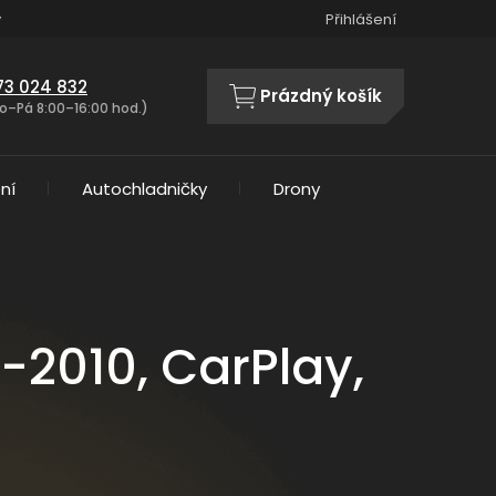
y
Přihlášení
73 024 832
Prázdný košík
NÁKUPNÍ
o–Pá 8:00–16:00 hod.)
KOŠÍK
ní
Autochladničky
Drony
-2010, CarPlay,