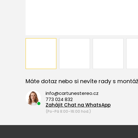
Máte dotaz nebo si nevíte rady s montáž
info@cartunestereo.cz
773 024 832
Zahájit Chat na WhatsApp
(Po–Pá 8:00–16:00 hod.)