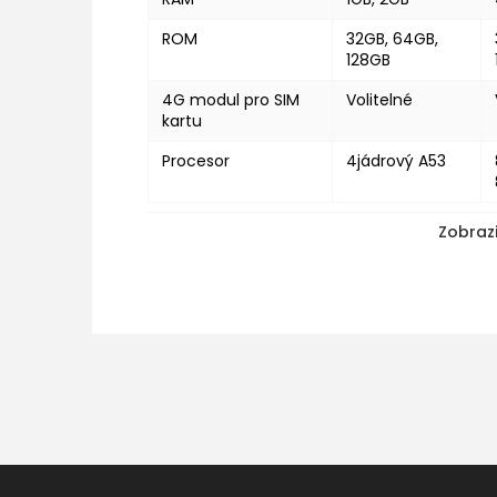
ROM
32GB, 64GB,
128GB
4G modul pro SIM
Volitelné
kartu
Procesor
4jádrový A53
Zobrazi
Z