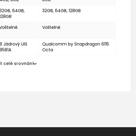
32GB, 64GB,
32GB, 64GB, 128GB
128GB
Volitelné
Volitelné
8 Jádrový UIS
Qualcomm by Snapdragon 6115
8581A
Octa
t celé srovnání