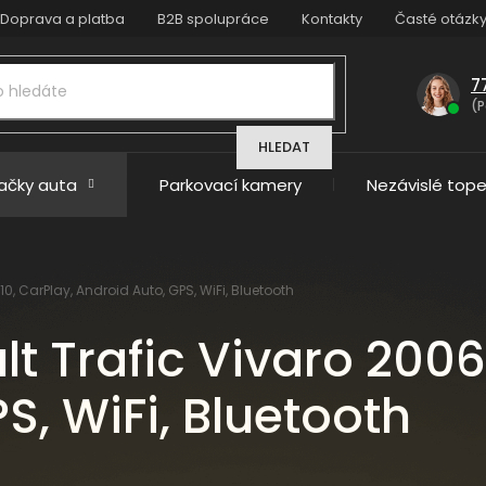
Doprava a platba
B2B spolupráce
Kontakty
Časté otázk
7
(P
HLEDAT
načky auta
Parkovací kamery
Nezávislé tope
, CarPlay, Android Auto, GPS, WiFi, Bluetooth
t Trafic Vivaro 2006
S, WiFi, Bluetooth