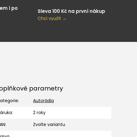
em i po
Sleva 100 Kč na první nákup
Chci využít →
oplňkové parametry
ategorie
:
Autorádia
Záruka
:
2 roky
EAN
:
Zvolte variantu
Barva