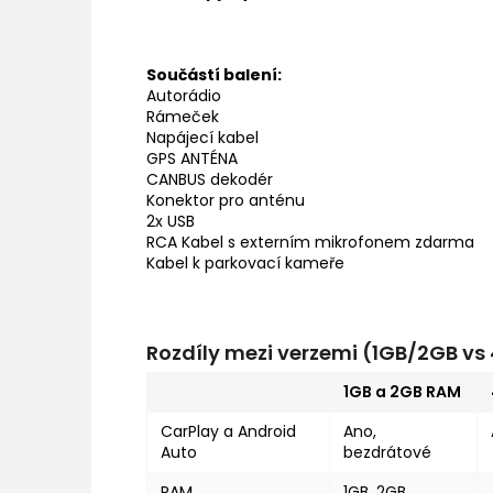
Součástí balení:
Autorádio
Rámeček
Napájecí kabel
GPS ANTÉNA
CANBUS dekodér
Konektor pro anténu
2x USB
RCA Kabel s externím mikrofonem zdarma
Kabel k parkovací kameře
Rozdíly mezi verzemi (1GB/2GB v
1GB a 2GB RAM
CarPlay a Android
Ano,
Auto
bezdrátové
RAM
1GB, 2GB