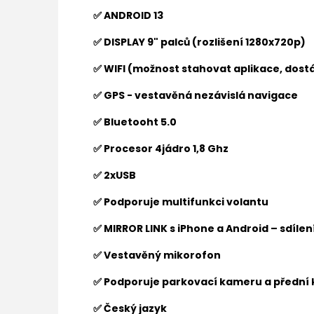
✅ ANDROID 13
✅ DISPLAY 9" palců (rozlišení 1280x720p)
✅ WIFI (možnost stahovat aplikace, dostá
✅ GPS - vestavěná nezávislá navigace
✅ Bluetooht 5.0
✅ Procesor 4jádro 1,8 Ghz
✅ 2xUSB
✅ Podporuje multifunkci volantu
✅ MIRROR LINK s iPhone a Android – sdíle
✅ Vestavěný mikorofon
✅ Podporuje parkovací kameru a přední
✅ Český jazyk