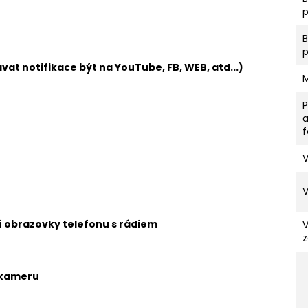
p
vat notifikace být na YouTube, FB, WEB, atd...)
V
ní obrazovky telefonu s rádiem
z
 kameru