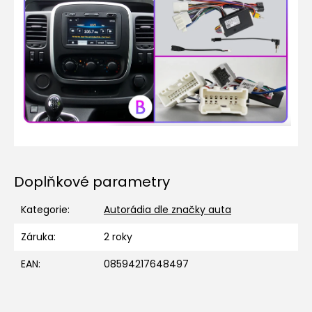
Doplňkové parametry
Kategorie
:
Autorádia dle značky auta
Záruka
:
2 roky
EAN
:
08594217648497