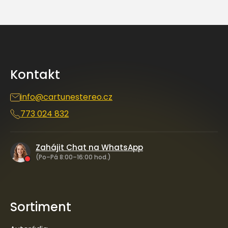
Z
á
p
a
Kontakt
t
í
info
@
cartunestereo.cz
773 024 832
Zahájit Chat na WhatsApp
(Po–Pá 8:00–16:00 hod.)
Sortiment