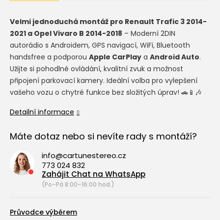
Velmi jednoduchá montáž pro Renault Trafic 3 2014-
2021 a Opel Vivaro B 2014-2018
– Moderní 2DIN
autorádio s Androidem, GPS navigací, WiFi, Bluetooth
handsfree a podporou
Apple CarPlay
a
Android Auto
.
Užijte si pohodlné ovládání, kvalitní zvuk a možnost
připojení parkovací kamery. Ideální volba pro vylepšení
vašeho vozu o chytré funkce bez složitých úprav! 🚗📱🎶
Detailní informace
Máte dotaz nebo si nevíte rady s montáží?
info@cartunestereo.cz
773 024 832
Zahájit Chat na WhatsApp
(Po–Pá 8:00–16:00 hod.)
Průvodce výběrem