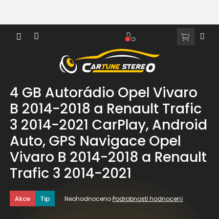
Přejít
na
obsah
NÁKUPNÍ
KOŠÍK
4 GB Autorádio Opel Vivaro
B 2014-2018 a Renault Trafic
3 2014-2021 CarPlay, Android
Auto, GPS Navigace Opel
Vivaro B 2014-2018 a Renault
Trafic 3 2014-2021
Průměrné
Akce
Tip
Neohodnoceno
Podrobnosti hodnocení
hodnocení
produktu