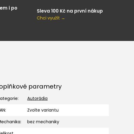
em i po
Sleva 100 Kč na první nákup
Chci využít →
oplňkové parametry
ategorie
:
Autorádia
EAN
:
Zvolte variantu
Mechanika
:
bez mechaniky
elikost