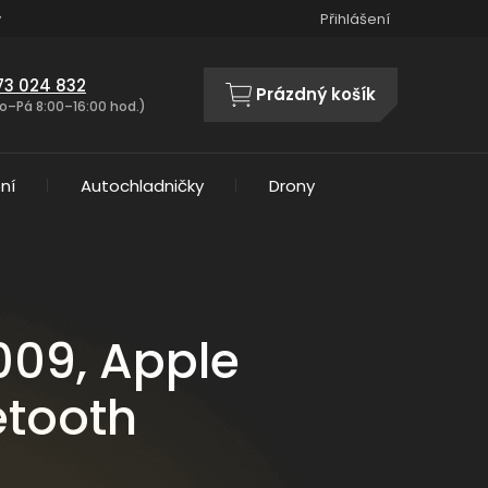
y
Přihlášení
73 024 832
Prázdný košík
NÁKUPNÍ
o–Pá 8:00–16:00 hod.)
KOŠÍK
ní
Autochladničky
Drony
009, Apple
etooth