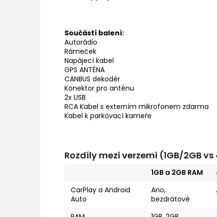
Součástí balení:
Autorádio
Rámeček
Napájecí kabel
GPS ANTÉNA
CANBUS dekodér
Konektor pro anténu
2x USB
RCA Kabel s externím mikrofonem zdarma
Kabel k parkovací kameře
Rozdíly mezi verzemi (1GB/2GB v
1GB a 2GB RAM
CarPlay a Android
Ano,
Auto
bezdrátové
RAM
1GB, 2GB