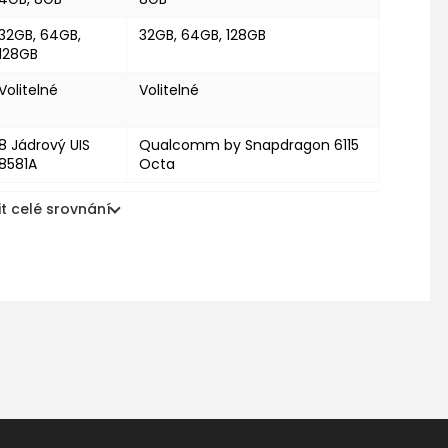
32GB, 64GB,
32GB, 64GB, 128GB
128GB
Volitelné
Volitelné
8 Jádrový UIS
Qualcomm by Snapdragon 6115
8581A
Octa
t celé srovnání