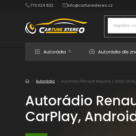
Přejít
773 024 832
info@cartunestereo.cz
na
obsah
Autorádia
Autorádia dle z
Autorádia
Autorádio Renault Megane 2 2002-2009, A
Domů
Autorádio Renau
CarPlay, Android