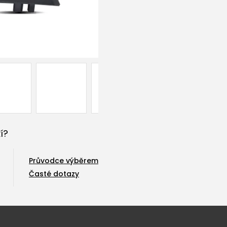
í?
Průvodce výběrem
Časté dotazy