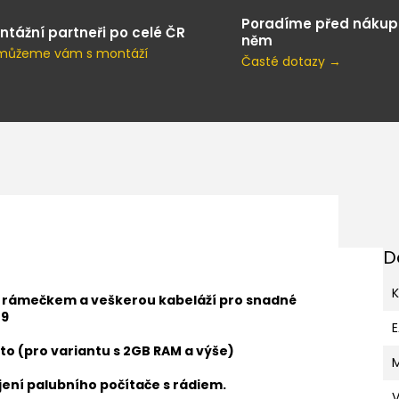
Poradíme před nákup
ntážní partneři po celé ČR
něm
můžeme vám s montáží
Časté dotazy →
D
K
s rámečkem a veškerou kabeláží pro snadné
09
to (pro variantu s 2GB RAM a výše)
ení palubního počítače s rádiem.
V