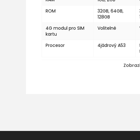
ROM
32GB, 64GB,
128GB
4G modul pro SIM
Volitelné
kartu
Procesor
4jádrový A53
Zobrazi
Z