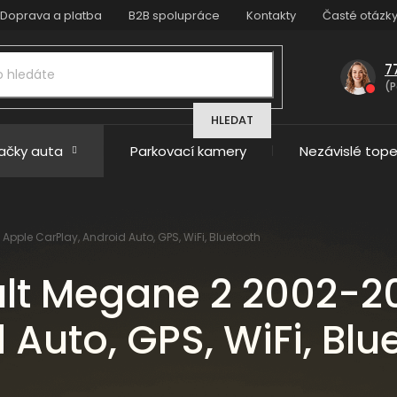
Doprava a platba
B2B spolupráce
Kontakty
Časté otázk
7
(P
HLEDAT
načky auta
Parkovací kamery
Nezávislé tope
pple CarPlay, Android Auto, GPS, WiFi, Bluetooth
lt Megane 2 2002-2
 Auto, GPS, WiFi, Blu