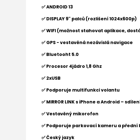
✅ ANDROID 13
✅ DISPLAY 9" palců (rozlišení 1024x600p)
✅ WIFI (možnost stahovat aplikace, dostá
✅ GPS - vestavěná nezávislá navigace
✅ Bluetooht 5.0
✅ Procesor 4jádro 1,8 Ghz
✅ 2xUSB
✅ Podporuje multifunkci volantu
✅ MIRROR LINK s iPhone a Android – sdíle
✅ Vestavěný mikorofon
✅ Podporuje parkovací kameru a přední
✅ Český jazyk