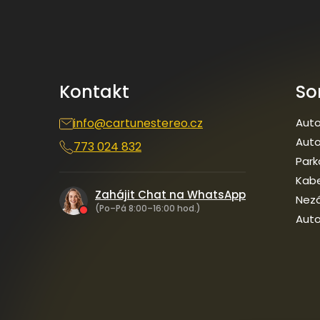
á
p
a
t
í
Kontakt
So
info
@
cartunestereo.cz
Auto
Auto
773 024 832
Park
Kab
Zahájit Chat na WhatsApp
Nezá
(Po–Pá 8:00–16:00 hod.)
Auto