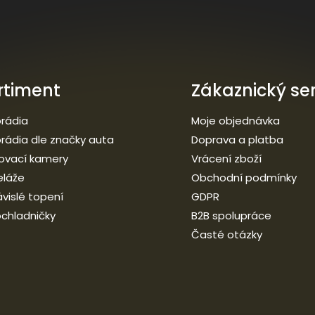
rtiment
Zákaznický ser
rádia
Moje objednávka
rádia dle značky auta
Doprava a platba
ovací kamery
Vrácení zboží
eláže
Obchodní podmínky
vislé topení
GDPR
chladničky
B2B spolupráce
Časté otázky