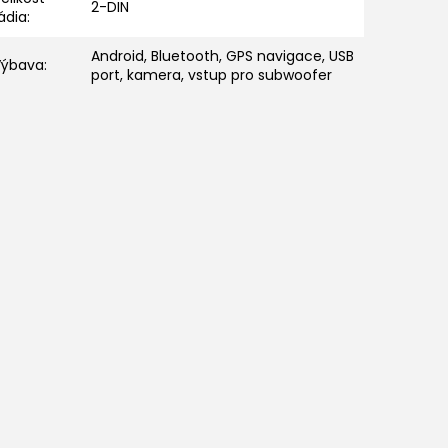
2-DIN
ádia
:
Android, Bluetooth, GPS navigace, USB
Výbava
:
port, kamera, vstup pro subwoofer