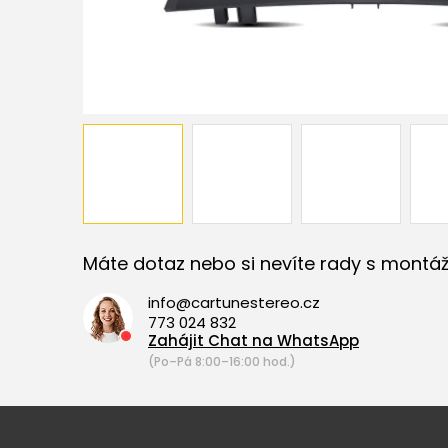
Máte dotaz nebo si nevíte rady s montáž
info@cartunestereo.cz
773 024 832
Zahájit Chat na WhatsApp
(Po–Pá 8:00–16:00 hod.)