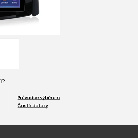
í?
Průvodce výběrem
Časté dotazy