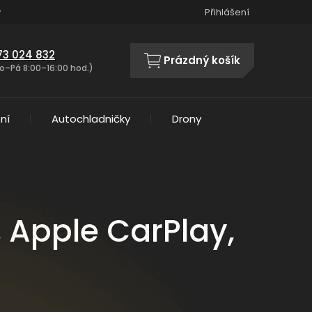
y
Přihlášení
73 024 832
Prázdný košík
NÁKUPNÍ
o–Pá 8:00–16:00 hod.)
KOŠÍK
ní
Autochladničky
Drony
 Apple CarPlay,