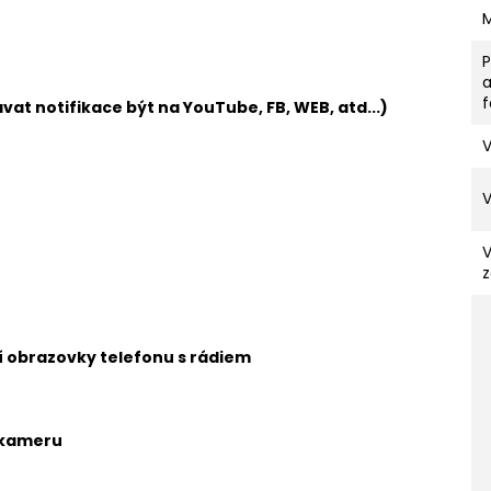
vat notifikace být na YouTube, FB, WEB, atd...)
V
z
ní obrazovky telefonu s rádiem
 kameru