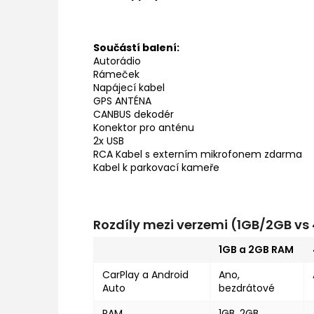
Součástí balení:
Autorádio
Rámeček
Napájecí kabel
GPS ANTÉNA
CANBUS dekodér
Konektor pro anténu
2x USB
RCA Kabel s externím mikrofonem zdarma
Kabel k parkovací kameře
Rozdíly mezi verzemi (1GB/2GB v
1GB a 2GB RAM
CarPlay a Android
Ano,
Auto
bezdrátové
RAM
1GB, 2GB