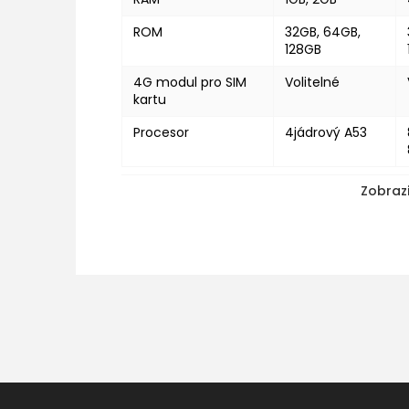
ROM
32GB, 64GB,
128GB
4G modul pro SIM
Volitelné
kartu
Procesor
4jádrový A53
Zobrazi
Z