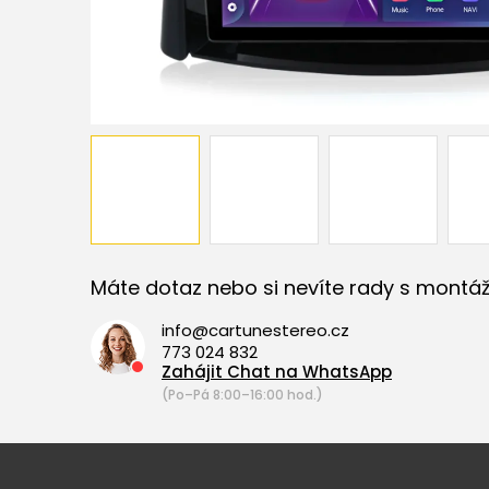
Máte dotaz nebo si nevíte rady s montáž
info@cartunestereo.cz
773 024 832
Zahájit Chat na WhatsApp
(Po–Pá 8:00–16:00 hod.)