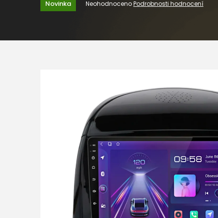
Průměrné
Novinka
Neohodnoceno
Podrobnosti hodnocení
hodnocení
produktu
je
0,0
z
5
hvězdiček.