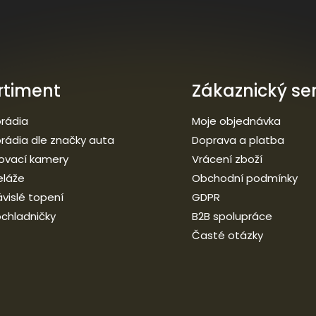
rtiment
Zákaznický ser
rádia
Moje objednávka
rádia dle značky auta
Doprava a platba
ovací kamery
Vrácení zboží
eláže
Obchodní podmínky
vislé topení
GDPR
chladničky
B2B spolupráce
Časté otázky