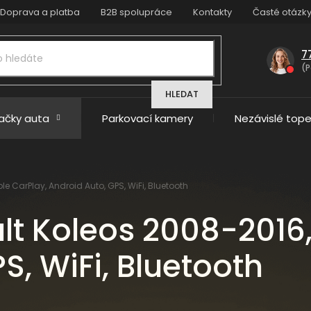
Doprava a platba
B2B spolupráce
Kontakty
Časté otázk
7
(P
HLEDAT
načky auta
Parkovací kamery
Nezávislé tope
e CarPlay, Android Auto, GPS, WiFi, Bluetooth
lt Koleos 2008-2016,
S, WiFi, Bluetooth