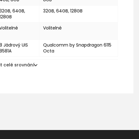
32GB, 64GB,
32GB, 64GB, 128GB
128GB
Volitelné
Volitelné
8 Jádrový UIS
Qualcomm by Snapdragon 6115
8581A
Octa
t celé srovnání