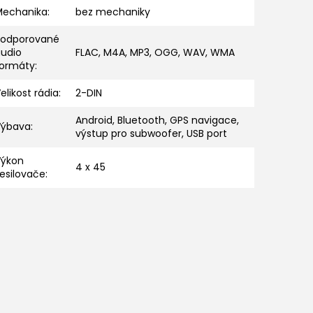
Mechanika
:
bez mechaniky
Podporované
audio
FLAC, M4A, MP3, OGG, WAV, WMA
formáty
:
elikost rádia
:
2-DIN
Android, Bluetooth, GPS navigace,
Výbava
:
výstup pro subwoofer, USB port
Výkon
4 x 45
esilovače
: