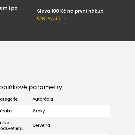
em i po
Sleva 100 Kč na první nákup
Chci využít →
oplňkové parametry
ategorie
:
Autorádia
Záruka
:
2 roky
Barva
červená
odsvětlení
: