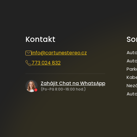
á
p
a
t
í
Kontakt
So
info
@
cartunestereo.cz
Auto
Auto
773 024 832
Park
Kab
Zahájit Chat na WhatsApp
Nezá
(Po–Pá 8:00–16:00 hod.)
Auto