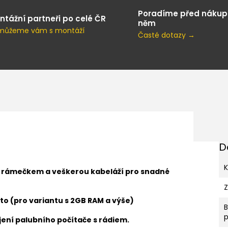
Poradíme před nákup
ntážní partneři po celé ČR
něm
můžeme vám s montáží
Časté dotazy →
D
K
s rámečkem a veškerou kabeláží pro snadné
to (pro variantu s 2GB RAM a výše)
p
ení palubního počítače s rádiem.