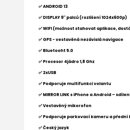
✅ ANDROID 13
✅ DISPLAY 9" palců (rozlišení 1024x600p)
✅ WIFI (možnost stahovat aplikace, dostá
✅ GPS - vestavěná nezávislá navigace
✅ Bluetooht 5.0
✅ Procesor 4jádro 1,8 Ghz
✅ 2xUSB
✅ Podporuje multifunkci volantu
✅ MIRROR LINK s iPhone a Android – sdíle
✅ Vestavěný mikorofon
✅ Podporuje parkovací kameru a přední
✅ Český jazyk