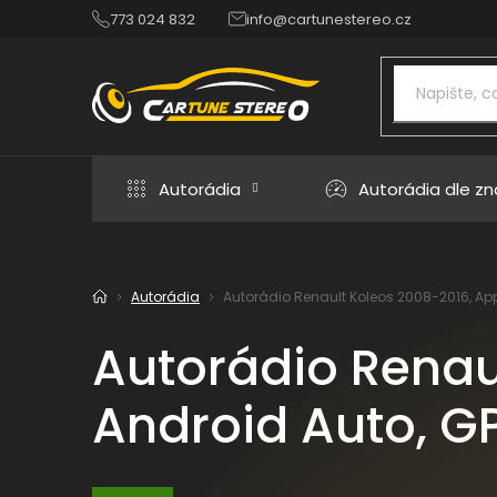
Přejít
773 024 832
info@cartunestereo.cz
na
obsah
Autorádia
Autorádia dle z
Autorádia
Autorádio Renault Koleos 2008-2016, Appl
Domů
Autorádio Renau
Android Auto, GP