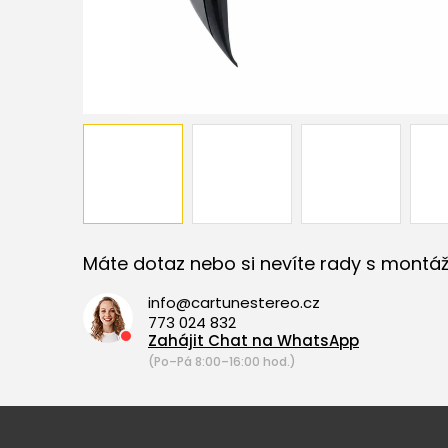
Máte dotaz nebo si nevíte rady s montáž
info@cartunestereo.cz
773 024 832
Zahájit Chat na WhatsApp
(Po–Pá 8:00–16:00 hod.)