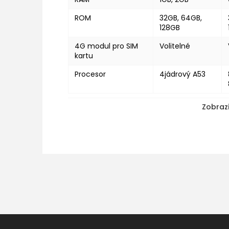
ROM
32GB, 64GB,
128GB
4G modul pro SIM
Volitelné
kartu
Procesor
4jádrový A53
Zobrazi
Z