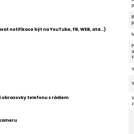
p
vat notifikace být na YouTube, FB, WEB, atd...)
V
ní obrazovky telefonu s rádiem
z
 kameru