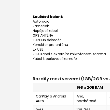
Součástí balení:
Autorádio
Rámeček
Napájecí kabel
GPS ANTÉNA
CANBUS dekodér
Konektor pro anténu
2x USB
RCA Kabel s externím mikrofonem zdarma
Kabel k parkovací kameře
Rozdíly mezi verzemi (1GB/2GB v
1GB a 2GB RAM
CarPlay a Android
Ano,
Auto
bezdrátové
RAM
1GB, 2GB