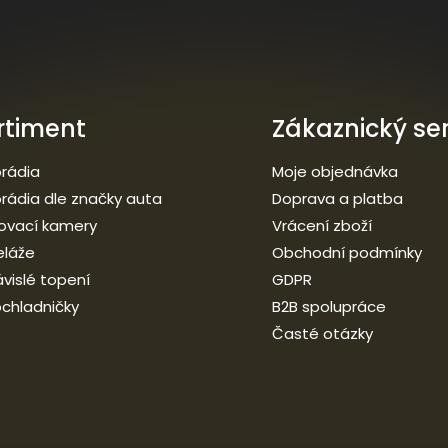
rtiment
Zákaznický ser
rádia
Moje objednávka
rádia dle značky auta
Doprava a platba
ovací kamery
Vrácení zboží
eláže
Obchodní podmínky
vislé topení
GDPR
chladničky
B2B spolupráce
Časté otázky