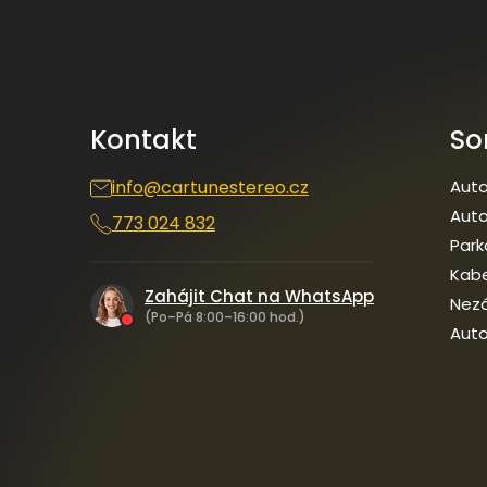
á
p
a
t
í
Kontakt
So
info
@
cartunestereo.cz
Auto
Auto
773 024 832
Park
Kab
Zahájit Chat na WhatsApp
Nezá
(Po–Pá 8:00–16:00 hod.)
Auto