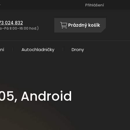
y
Přihlášení
73 024 832
Prázdný košík
NÁKUPNÍ
o–Pá 8:00–16:00 hod.)
KOŠÍK
ní
Autochladničky
Drony
05, Android