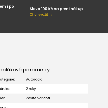
em i po
Sleva 100 Kč na první nákup
Chci využít →
oplňkové parametry
ategorie
:
Autorádia
Záruka
:
2 roky
EAN
:
Zvolte variantu
Barva