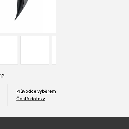
í?
Průvodce výběrem
Časté dotazy