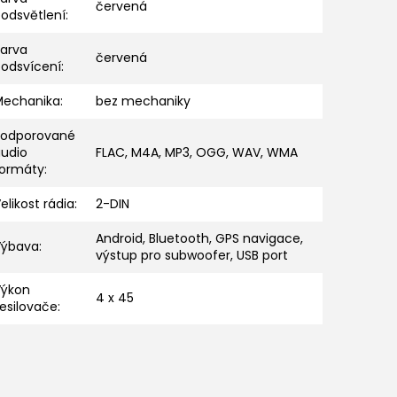
červená
odsvětlení
:
Barva
červená
podsvícení
:
Mechanika
:
bez mechaniky
Podporované
audio
FLAC, M4A, MP3, OGG, WAV, WMA
formáty
:
elikost rádia
:
2-DIN
Android, Bluetooth, GPS navigace,
Výbava
:
výstup pro subwoofer, USB port
Výkon
4 x 45
esilovače
: