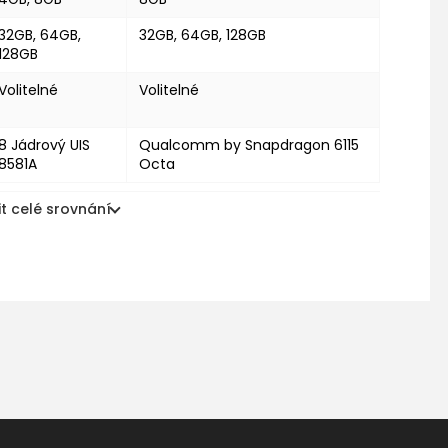
32GB, 64GB,
32GB, 64GB, 128GB
128GB
Volitelné
Volitelné
8 Jádrový UIS
Qualcomm by Snapdragon 6115
8581A
Octa
t celé srovnání