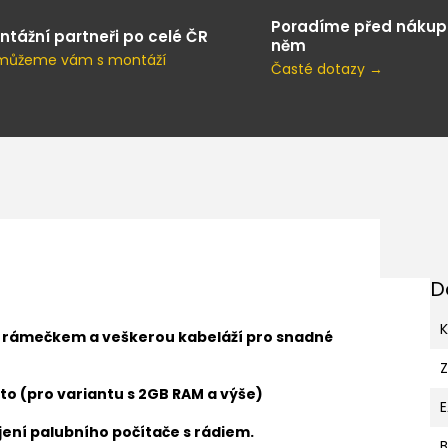
Poradíme před nákup
ntážní partneři po celé ČR
něm
můžeme vám s montáží
Časté dotazy →
D
K
s rámečkem a veškerou kabeláží pro snadné
to (pro variantu s 2GB RAM a výše)
ení palubního počítače s rádiem.