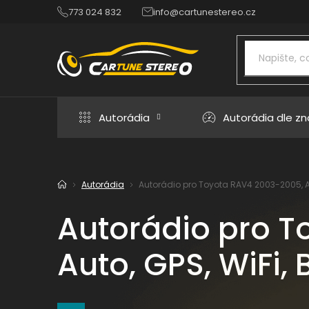
Přejít
773 024 832
info@cartunestereo.cz
na
obsah
Autorádia
Autorádia dle z
Autorádia
Autorádio pro Toyota RAV4 2003-2005, An
Domů
Autorádio pro T
Auto, GPS, WiFi, 