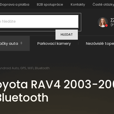
Doprava a platba
B2B spolupráce
Kontakty
Časté otázk
7
(P
HLEDAT
načky auta
Parkovací kamery
Nezávislé tope
droid Auto, GPS, WiFi, Bluetooth
oyota RAV4 2003-20
Bluetooth