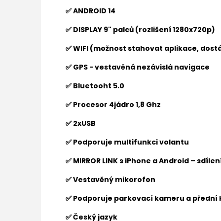
✅ ANDROID 14
✅ DISPLAY 9" palců (rozlišení 1280x720p)
✅ WIFI (možnost stahovat aplikace, dostá
✅ GPS - vestavěná nezávislá navigace
✅ Bluetooht 5.0
✅ Procesor 4jádro 1,8 Ghz
✅ 2xUSB
✅ Podporuje multifunkci volantu
✅ MIRROR LINK s iPhone a Android – sdíle
✅ Vestavěný mikorofon
✅ Podporuje parkovací kameru a přední
✅ Český jazyk