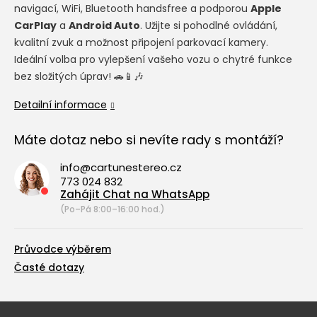
navigací, WiFi, Bluetooth handsfree a podporou
Apple
CarPlay
a
Android Auto
. Užijte si pohodlné ovládání,
kvalitní zvuk a možnost připojení parkovací kamery.
Ideální volba pro vylepšení vašeho vozu o chytré funkce
bez složitých úprav! 🚗📱🎶
Detailní informace
Máte dotaz nebo si nevíte rady s montáží?
info@cartunestereo.cz
773 024 832
Zahájit Chat na WhatsApp
(Po–Pá 8:00–16:00 hod.)
Průvodce výběrem
Časté dotazy