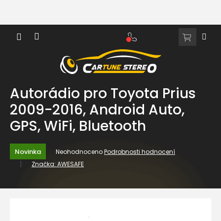
Přejít
na
obsah
NÁKUPNÍ
KOŠÍK
Autorádio pro Toyota Prius
2009-2016, Android Auto,
GPS, WiFi, Bluetooth
Průměrné
Novinka
Neohodnoceno
Podrobnosti hodnocení
hodnocení
Značka:
AWESAFE
produktu
je
0,0
z
5
hvězdiček.