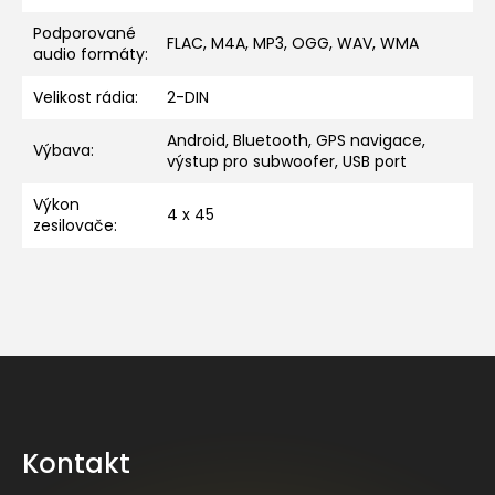
Podporované
FLAC, M4A, MP3, OGG, WAV, WMA
audio formáty
:
Velikost rádia
:
2-DIN
Android, Bluetooth, GPS navigace,
Výbava
:
výstup pro subwoofer, USB port
Výkon
4 x 45
zesilovače
:
Z
á
p
a
Kontakt
t
í