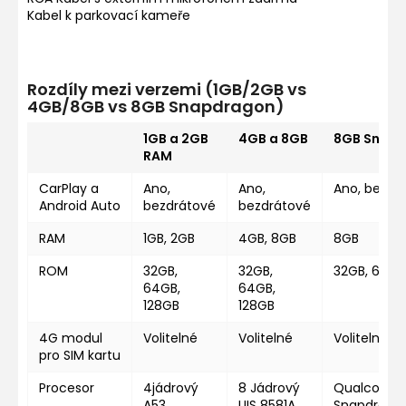
Kabel k parkovací kameře
Rozdíly mezi verzemi (1GB/2GB vs
4GB/8GB vs 8GB Snapdragon)
1GB a 2GB
4GB a 8GB
8GB Snap
RAM
CarPlay a
Ano,
Ano,
Ano, bezdr
Android Auto
bezdrátové
bezdrátové
RAM
1GB, 2GB
4GB, 8GB
8GB
ROM
32GB,
32GB,
32GB, 64GB
64GB,
64GB,
128GB
128GB
4G modul
Volitelné
Volitelné
Volitelné
pro SIM kartu
Procesor
4jádrový
8 Jádrový
Qualcomm
A53
UIS 8581A
Snapdragon