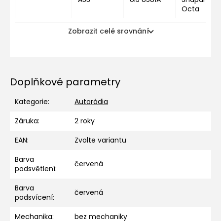
Octa
Zobrazit celé srovnání
Doplňkové parametry
Kategorie
:
Autorádia
Záruka
:
2 roky
EAN
:
Zvolte variantu
Barva
červená
podsvětlení
:
Barva
červená
podsvícení
:
Mechanika
:
bez mechaniky