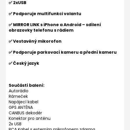
✅ 2xUSB
✅ Podporuje multifunkci volantu
✅ MIRROR LINK s iPhone a Android – sdílení
obrazovky telefonu s rádiem
✅ Vestavěný mikorofon
✅ Podporuje parkovací kameru a přední kameru
✅ Český jazyk
Součástí balení:
Autorádio
Rámeček
Napájecí kabel
GPS ANTÉNA
CANBUS dekodér
Konektor pro anténu
2x USB
RCA Kabel s externím mikrofonem zdarma