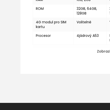
ROM
32GB, 64GB,
128GB
4G modul pro SIM
Volitelné
kartu
Procesor
4jádrový A53
Zobrazi
Z