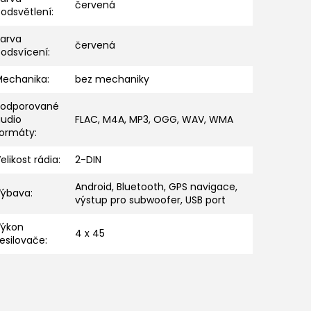
červená
odsvětlení
:
Barva
červená
podsvícení
:
Mechanika
:
bez mechaniky
Podporované
audio
FLAC, M4A, MP3, OGG, WAV, WMA
formáty
:
elikost rádia
:
2-DIN
Android, Bluetooth, GPS navigace,
Výbava
:
výstup pro subwoofer, USB port
Výkon
4 x 45
esilovače
: