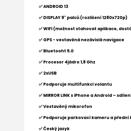
✅ ANDROID 13
✅ DISPLAY 9" palců (rozlišení 1280x720p)
✅ WIFI (možnost stahovat aplikace, dostá
✅ GPS - vestavěná nezávislá navigace
✅ Bluetooht 5.0
✅ Procesor 4jádro 1,8 Ghz
✅ 2xUSB
✅ Podporuje multifunkci volantu
✅ MIRROR LINK s iPhone a Android – sdíle
✅ Vestavěný mikorofon
✅ Podporuje parkovací kameru a přední
✅ Český jazyk