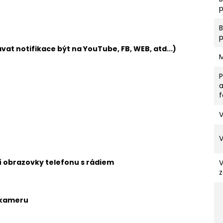
p
vat notifikace být na YouTube, FB, WEB, atd...)
V
ní obrazovky telefonu s rádiem
z
 kameru