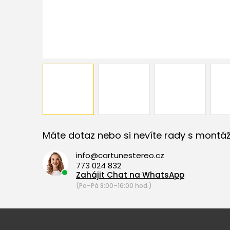
Máte dotaz nebo si nevíte rady s montáž
info@cartunestereo.cz
773 024 832
Zahájit Chat na WhatsApp
(Po–Pá 8:00–16:00 hod.)