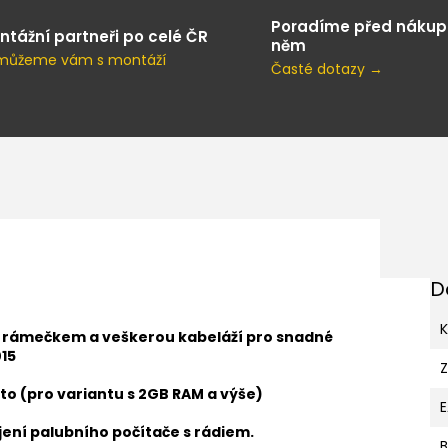
Poradíme před nákup
ntážní partneři po celé ČR
něm
můžeme vám s montáží
Časté dotazy →
D
K
s rámečkem a veškerou kabeláží pro snadné
15
to (pro variantu s 2GB RAM a výše)
ení palubního počítače s rádiem.