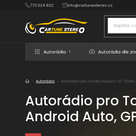
Přejít
773 024 832
info@cartunestereo.cz
na
obsah
Autorádia
Autorádia dle z
Autorádia
Autorádio pro Toyota Avensis T27 2008-20
Domů
Autorádio pro T
Android Auto, GP