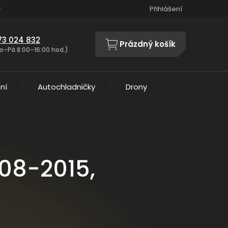
y
Přihlášení
73 024 832
Prázdný košík
NÁKUPNÍ
o–Pá 8:00–16:00 hod.)
KOŠÍK
ní
Autochladničky
Drony
008-2015,