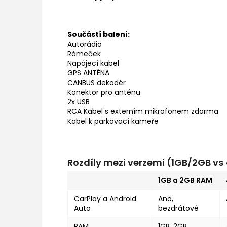
Součástí balení:
Autorádio
Rámeček
Napájecí kabel
GPS ANTÉNA
CANBUS dekodér
Konektor pro anténu
2x USB
RCA Kabel s externím mikrofonem zdarma
Kabel k parkovací kameře
Rozdíly mezi verzemi (1GB/2GB v
1GB a 2GB RAM
CarPlay a Android
Ano,
Auto
bezdrátové
RAM
1GB, 2GB