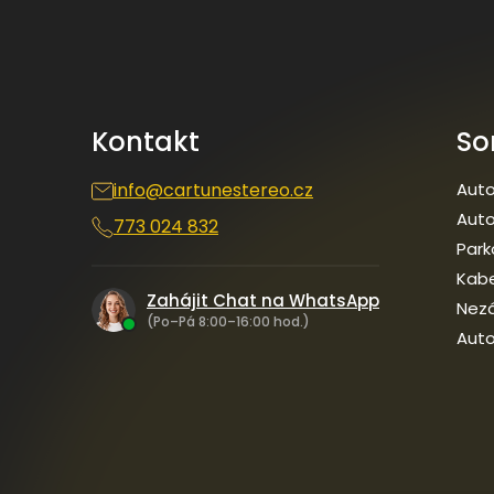
á
p
a
t
í
Kontakt
So
info
@
cartunestereo.cz
Auto
Auto
773 024 832
Park
Kab
Zahájit Chat na WhatsApp
Nezá
(Po–Pá 8:00–16:00 hod.)
Auto