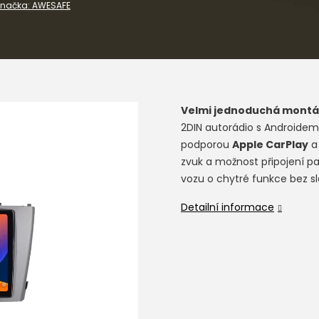
Značka:
AWESAFE
Velmi jednoduchá montá
2DIN autorádio s Androidem,
podporou
Apple CarPlay
zvuk a možnost připojení pa
vozu o chytré funkce bez sl
Detailní informace