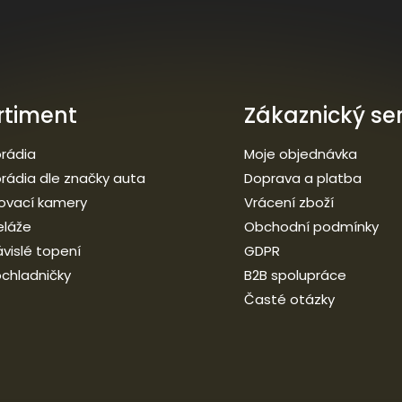
rtiment
Zákaznický ser
rádia
Moje objednávka
rádia dle značky auta
Doprava a platba
ovací kamery
Vrácení zboží
eláže
Obchodní podmínky
vislé topení
GDPR
chladničky
B2B spolupráce
Časté otázky