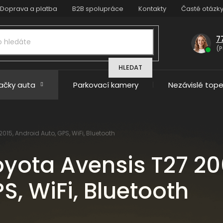
Doprava a platba
B2B spolupráce
Kontakty
Časté otázk
7
(P
HLEDAT
načky auta
Parkovací kamery
Nezávislé tope
15, Android Auto, GPS, WiFi, Bluetooth
oyota Avensis T27 2
S, WiFi, Bluetooth