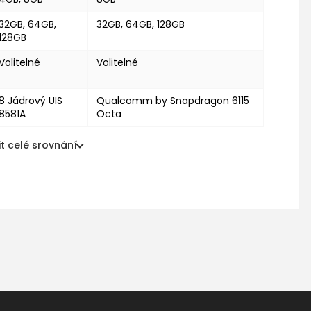
32GB, 64GB,
32GB, 64GB, 128GB
128GB
Volitelné
Volitelné
8 Jádrový UIS
Qualcomm by Snapdragon 6115
8581A
Octa
t celé srovnání