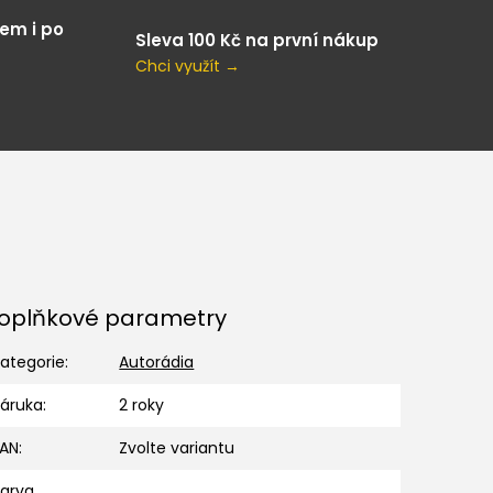
em i po
Sleva 100 Kč na první nákup
Chci využít →
oplňkové parametry
ategorie
:
Autorádia
Záruka
:
2 roky
EAN
:
Zvolte variantu
Barva