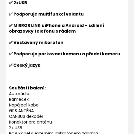
✅ 2xUSB
✅ Podporuje multifunkci volantu
✅ MIRROR LINK s iPhone a Android – sdílení
obrazovky telefonu s rádiem
✅ Vestavěný mikorofon
✅ Podporuje parkovací kameru a přední kameru
✅ Český jazyk
Součástí balení:
Autorádio
Rámeček
Napájecí kabel
GPS ANTÉNA
CANBUS dekodér
Konektor pro anténu
2x USB
RCA Kabel s externím mikrofonem zdarma