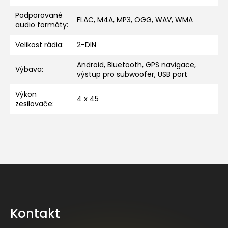
Podporované
FLAC, M4A, MP3, OGG, WAV, WMA
audio formáty
:
Velikost rádia
:
2-DIN
Android, Bluetooth, GPS navigace,
Výbava
:
výstup pro subwoofer, USB port
Výkon
4 x 45
zesilovače
:
Z
á
p
a
Kontakt
t
í