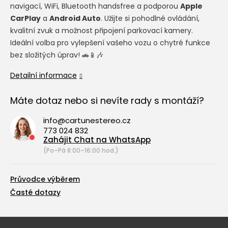
navigací, WiFi, Bluetooth handsfree a podporou
Apple
CarPlay
a
Android Auto
. Užijte si pohodlné ovládání,
kvalitní zvuk a možnost připojení parkovací kamery.
Ideální volba pro vylepšení vašeho vozu o chytré funkce
bez složitých úprav! 🚗📱🎶
Detailní informace
Máte dotaz nebo si nevíte rady s montáží?
info@cartunestereo.cz
773 024 832
Zahájit Chat na WhatsApp
(Po–Pá 8:00–16:00 hod.)
Průvodce výběrem
Časté dotazy