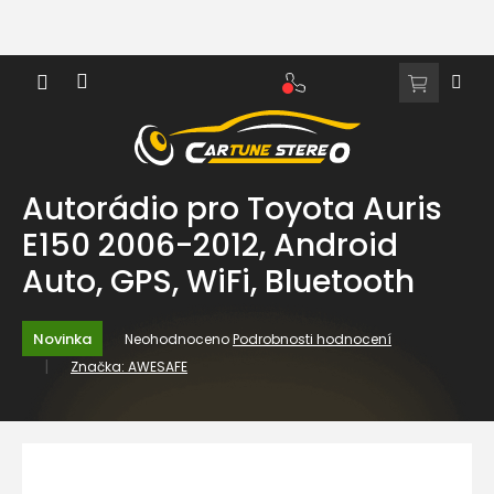
Přejít
na
obsah
NÁKUPNÍ
KOŠÍK
Autorádio pro Toyota Auris
E150 2006-2012, Android
Auto, GPS, WiFi, Bluetooth
Průměrné
Novinka
Neohodnoceno
Podrobnosti hodnocení
hodnocení
Značka:
AWESAFE
produktu
je
0,0
z
5
hvězdiček.