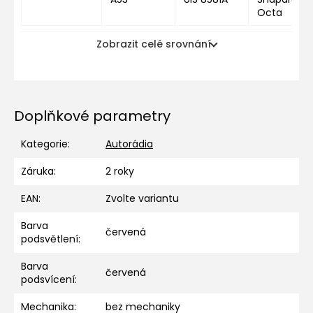
Octa
Zobrazit celé srovnání
Doplňkové parametry
Kategorie
:
Autorádia
Záruka
:
2 roky
EAN
:
Zvolte variantu
Barva
červená
podsvětlení
:
Barva
červená
podsvícení
:
Mechanika
:
bez mechaniky