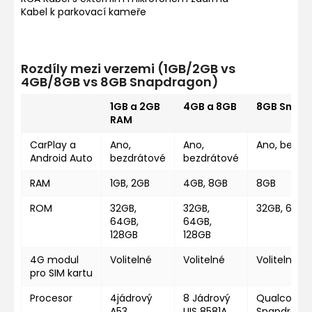
Kabel k parkovací kameře
Rozdíly mezi verzemi (1GB/2GB vs
4GB/8GB vs 8GB Snapdragon)
1GB a 2GB
4GB a 8GB
8GB Snap
RAM
CarPlay a
Ano,
Ano,
Ano, bezdr
Android Auto
bezdrátové
bezdrátové
RAM
1GB, 2GB
4GB, 8GB
8GB
ROM
32GB,
32GB,
32GB, 64GB
64GB,
64GB,
128GB
128GB
4G modul
Volitelné
Volitelné
Volitelné
pro SIM kartu
Procesor
4jádrový
8 Jádrový
Qualcomm
A53
UIS 8581A
Snapdragon