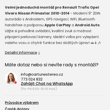
Velmi jednoduchá montáž pro
Renault Trafic Opel
Vivaro Nissan Primastar 2010-2014
– Moderní 9” 2DIN
autorádio s Androidem, GPS navigací, WiFi, Bluetooth
handsfree a podporou
Apple CarPlay
a
Android Auto
.
Užijte si pohodlné ovládání, kvalitní zvuk a možnost
připojení parkovací kamery. Ideální volba pro vylepšení
vašeho vozu o chytré funkce bez složitých úprav! 🚗📱🎶
Detailní informace
Máte dotaz nebo si nevíte rady s montáží?
info@cartunestereo.cz
773 024 832
Zahájit Chat na WhatsApp
(Po–Pá 8:00–16:00 hod.)
Průvodce výběrem
Časté dotazy