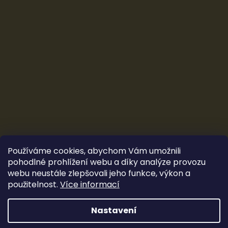
Používáme cookies, abychom Vám umožnili
pohodlné prohlížení webu a díky analýze provozu
webu neustále zlepšovali jeho funkce, výkon a
použitelnost.
Více informací
Vytvořil Shoptet
&
Ludec
Nastavení
Sleva 100 Kč
Copyright 2026
CarTune Stereo s.r.o.
. Všechna práva