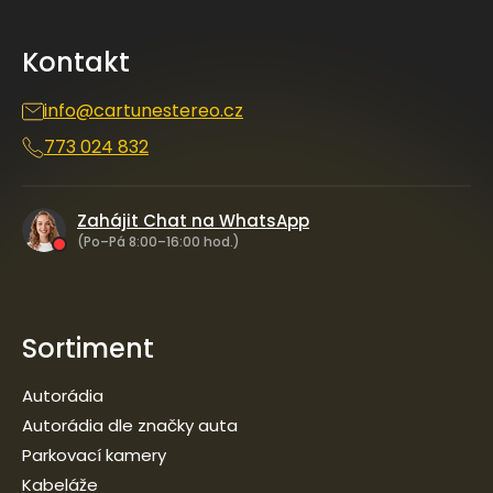
p
a
Kontakt
t
í
info
@
cartunestereo.cz
773 024 832
Zahájit Chat na WhatsApp
(Po–Pá 8:00–16:00 hod.)
Sortiment
Autorádia
Autorádia dle značky auta
Parkovací kamery
Kabeláže