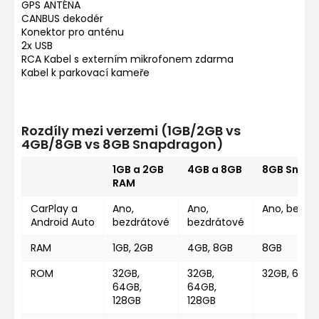
GPS ANTÉNA
CANBUS dekodér
Konektor pro anténu
2x USB
RCA Kabel s externím mikrofonem zdarma
Kabel k parkovací kameře
Rozdíly mezi verzemi (1GB/2GB vs
4GB/8GB vs 8GB Snapdragon)
1GB a 2GB
4GB a 8GB
8GB Snap
RAM
CarPlay a
Ano,
Ano,
Ano, bezdr
Android Auto
bezdrátové
bezdrátové
RAM
1GB, 2GB
4GB, 8GB
8GB
ROM
32GB,
32GB,
32GB, 64GB
64GB,
64GB,
128GB
128GB