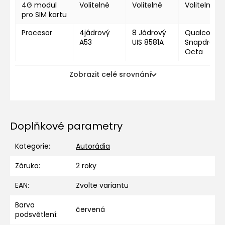
4G modul
Volitelné
Volitelné
Volitelné
pro SIM kartu
Procesor
4jádrový
8 Jádrový
Qualcomm
A53
UIS 8581A
Snapdragon
Octa
Zobrazit celé srovnání
Doplňkové parametry
Kategorie
:
Autorádia
Záruka
:
2 roky
EAN
:
Zvolte variantu
Barva
červená
podsvětlení
: