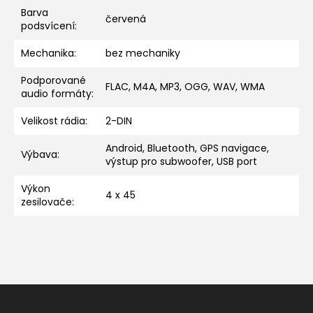
Barva
červená
podsvícení
:
Mechanika
:
bez mechaniky
Podporované
FLAC, M4A, MP3, OGG, WAV, WMA
audio formáty
:
Velikost rádia
:
2-DIN
Android, Bluetooth, GPS navigace,
Výbava
:
výstup pro subwoofer, USB port
Výkon
4 x 45
zesilovače
:
Z
á