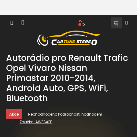
Přejít
na
obsah
NÁKUPNÍ
KOŠÍK
Autorádio pro Renault Trafic
Opel Vivaro Nissan
Primastar 2010-2014,
Android Auto, GPS, WiFi,
Bluetooth
Průměrné
Akce
Neohodnoceno
Podrobnosti hodnocení
hodnocení
Značka:
AWESAFE
produktu
je
0,0