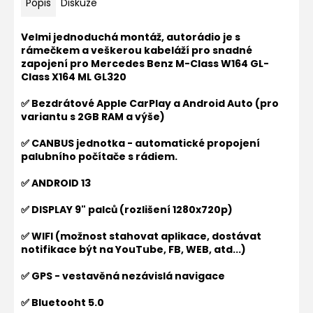
Popis
Diskuze
Velmi jednoduchá montáž, autorádio je s
rámečkem a veškerou kabeláží pro snadné
zapojení pro
Mercedes Benz M-Class W164 GL-
Class X164 ML GL320
✅ Bezdrátové Apple CarPlay a Android Auto (pro
variantu s 2GB RAM a výše)
✅ CANBUS jednotka - automatické propojení
palubního počítače s rádiem.
✅ ANDROID 13
✅ DISPLAY 9" palců (rozlišení 1280x720p)
✅ WIFI (možnost stahovat aplikace, dostávat
notifikace být na YouTube, FB, WEB, atd...)
✅ GPS - vestavěná nezávislá navigace
✅ Bluetooht 5.0