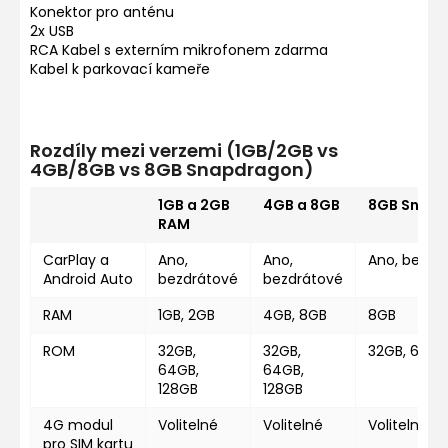
Konektor pro anténu
2x USB
RCA Kabel s externím mikrofonem zdarma
Kabel k parkovací kameře
Rozdíly mezi verzemi (1GB/2GB vs
4GB/8GB vs 8GB Snapdragon)
1GB a 2GB
4GB a 8GB
8GB Snap
RAM
CarPlay a
Ano,
Ano,
Ano, bezdr
Android Auto
bezdrátové
bezdrátové
RAM
1GB, 2GB
4GB, 8GB
8GB
ROM
32GB,
32GB,
32GB, 64GB
64GB,
64GB,
128GB
128GB
4G modul
Volitelné
Volitelné
Volitelné
pro SIM kartu