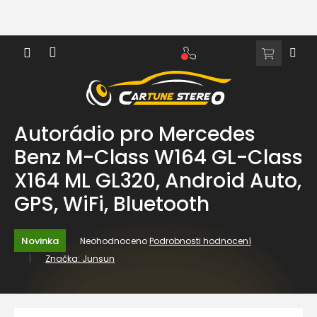
Přejít
na
obsah
NÁKUPNÍ
KOŠÍK
Autorádio pro Mercedes
Benz M-Class W164 GL-Class
X164 ML GL320, Android Auto,
GPS, WiFi, Bluetooth
Průměrné
Novinka
Neohodnoceno
Podrobnosti hodnocení
hodnocení
Značka:
Junsun
produktu
je
0,0
z