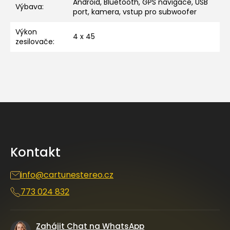
Android, Bluetooth, GPS navigace, USB
Výbava
:
port, kamera, vstup pro subwoofer
Výkon
4 x 45
zesilovače
:
Z
á
p
a
Kontakt
t
í
info
@
cartunestereo.cz
773 024 832
Zahájit Chat na WhatsApp