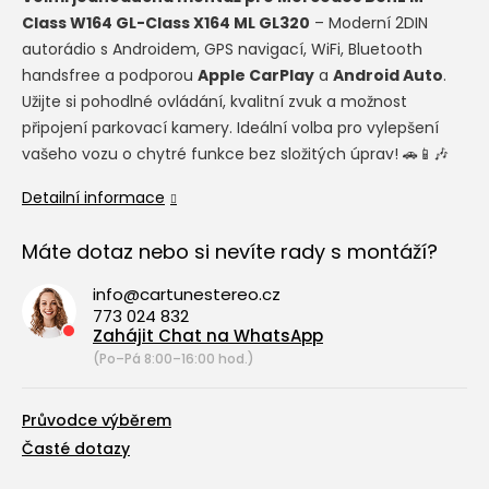
Class W164 GL-Class X164 ML GL320
– Moderní 2DIN
autorádio s Androidem, GPS navigací, WiFi, Bluetooth
handsfree a podporou
Apple CarPlay
a
Android Auto
.
Užijte si pohodlné ovládání, kvalitní zvuk a možnost
připojení parkovací kamery. Ideální volba pro vylepšení
vašeho vozu o chytré funkce bez složitých úprav! 🚗📱🎶
Detailní informace
Máte dotaz nebo si nevíte rady s montáží?
info@cartunestereo.cz
773 024 832
Zahájit Chat na WhatsApp
(Po–Pá 8:00–16:00 hod.)
Průvodce výběrem
Časté dotazy