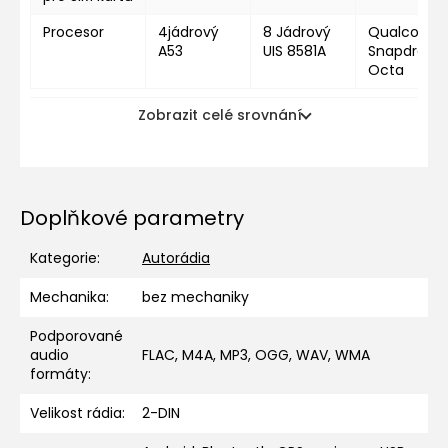
Procesor
4jádrový
8 Jádrový
Qualcomm
A53
UIS 8581A
Snapdragon
Octa
Zobrazit celé srovnání
Doplňkové parametry
Kategorie
:
Autorádia
Mechanika
:
bez mechaniky
Podporované
audio
FLAC, M4A, MP3, OGG, WAV, WMA
formáty
:
Velikost rádia
:
2-DIN