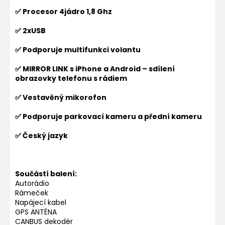
✅ Procesor 4jádro 1,8 Ghz
✅ 2xUSB
✅ Podporuje multifunkci volantu
✅ MIRROR LINK s iPhone a Android – sdílení
obrazovky telefonu s rádiem
✅ Vestavěný mikorofon
✅ Podporuje parkovací kameru a přední kameru
✅ Český jazyk
Součástí balení:
Autorádio
Rámeček
Napájecí kabel
GPS ANTÉNA
CANBUS dekodér