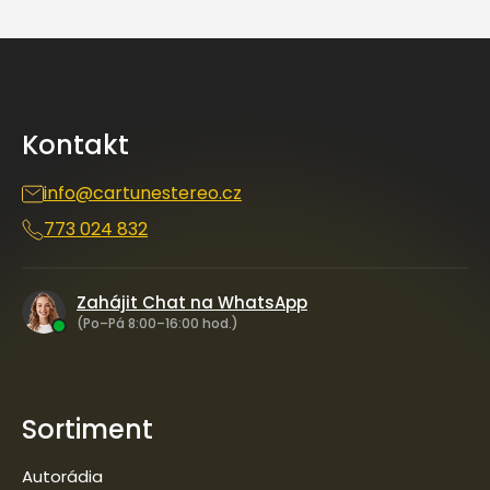
Z
á
p
a
Kontakt
t
í
info
@
cartunestereo.cz
773 024 832
Zahájit Chat na WhatsApp
(Po–Pá 8:00–16:00 hod.)
Sortiment
Autorádia