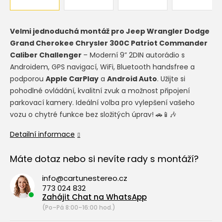
Velmi jednoduchá montáž pro
Jeep Wrangler Dodge
Grand Cherokee Chrysler 300C Patriot Commander
Caliber Challenger
– Moderní 9” 2DIN autorádio s
Androidem, GPS navigací, WiFi, Bluetooth handsfree a
podporou
Apple CarPlay
a
Android Auto
. Užijte si
pohodlné ovládání, kvalitní zvuk a možnost připojení
parkovací kamery. Ideální volba pro vylepšení vašeho
vozu o chytré funkce bez složitých úprav! 🚗📱🎶
Detailní informace
Máte dotaz nebo si nevíte rady s montáží?
info@cartunestereo.cz
773 024 832
Zahájit Chat na WhatsApp
(Po–Pá 8:00–16:00 hod.)