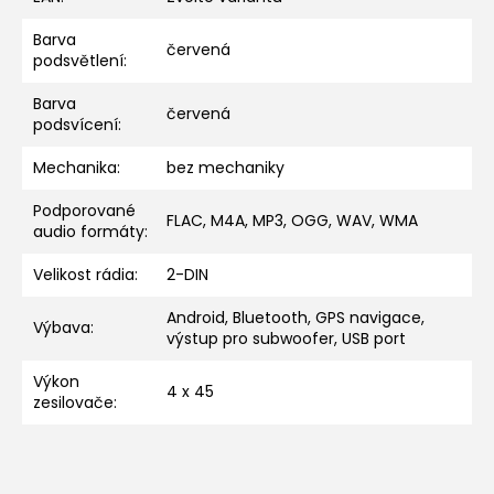
Barva
červená
podsvětlení
:
Barva
červená
podsvícení
:
Mechanika
:
bez mechaniky
Podporované
FLAC, M4A, MP3, OGG, WAV, WMA
audio formáty
:
Velikost rádia
:
2-DIN
Android, Bluetooth, GPS navigace,
Výbava
:
výstup pro subwoofer, USB port
Výkon
4 x 45
zesilovače
: