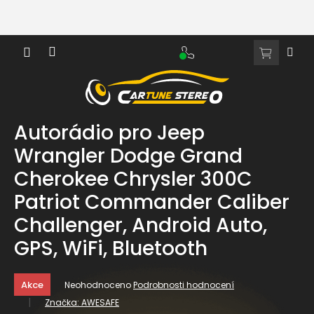
Přejít
na
obsah
NÁKUPNÍ
KOŠÍK
Autorádio pro Jeep
Wrangler Dodge Grand
Cherokee Chrysler 300C
Patriot Commander Caliber
Challenger, Android Auto,
GPS, WiFi, Bluetooth
Průměrné
Akce
Neohodnoceno
Podrobnosti hodnocení
hodnocení
Značka:
AWESAFE
produktu