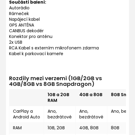
Součástí balení:
Autorádio
Rámeček
Napájecí kabel
GPS ANTÉNA
CANBUS dekodér
Konektor pro anténu
2x USB
RCA Kabel s externím mikrofonem zdarma
Kabel k parkovací kameře
Rozdíly mezi verzemi (1GB/2GB vs
4GB/8GB vs 8GB Snapdragon)
1GB a 2GB
4GB a 8GB
8GB Snap
RAM
CarPlay a
Ano,
Ano,
Ano, bezdr
Android Auto
bezdrátové
bezdrátové
RAM
1GB, 2GB
4GB, 8GB
8GB