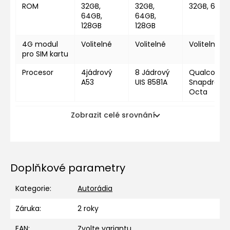
ROM
32GB,
32GB,
32GB, 64GB
64GB,
64GB,
128GB
128GB
4G modul
Volitelné
Volitelné
Volitelné
pro SIM kartu
Procesor
4jádrový
8 Jádrový
Qualcomm
A53
UIS 8581A
Snapdragon
Octa
Zobrazit celé srovnání
Doplňkové parametry
Kategorie
:
Autorádia
Záruka
:
2 roky
EAN
:
Zvolte variantu