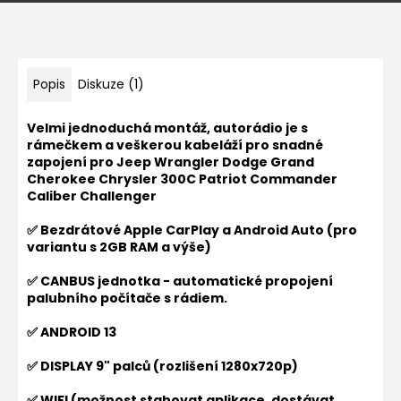
Popis
Diskuze (1)
Velmi jednoduchá montáž, autorádio je s
rámečkem a veškerou kabeláží pro snadné
zapojení pro
Jeep Wrangler Dodge Grand
Cherokee Chrysler 300C Patriot Commander
Caliber Challenger
✅ Bezdrátové Apple CarPlay a Android Auto (pro
variantu s 2GB RAM a výše)
✅ CANBUS jednotka - automatické propojení
palubního počítače s rádiem.
✅ ANDROID 13
✅ DISPLAY 9" palců (rozlišení 1280x720p)
✅ WIFI (možnost stahovat aplikace, dostávat