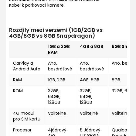
Kabel k parkovací kameře
Rozdíly mezi verzemi (1GB/2GB vs
4GB/8GB vs 8GB Snapdragon)
1GB a 2GB
4GB a 8GB
8GB Snap
RAM
CarPlay a
Ano,
Ano,
Ano, bezdr
Android Auto
bezdrátové
bezdrátové
RAM
1GB, 2GB
4GB, 8GB
8GB
ROM
32GB,
32GB,
32GB, 64GB
64GB,
64GB,
128GB
128GB
4G modul
Volitelné
Volitelné
Volitelné
pro SIM kartu
Procesor
4jádrový
8 Jádrový
Qualcomm
A53
UIS 8581A
Snapdragon