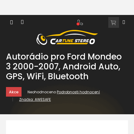
Přejít
na
obsah
NÁKUPNÍ
KOŠÍK
Autorádio pro Ford Mondeo
3 2000-2007, Android Auto,
GPS, WiFi, Bluetooth
Průměrné
Akce
Neohodnoceno
Podrobnosti hodnocení
hodnocení
Značka:
AWESAFE
produktu
je
0,0
z
5
hvězdiček.