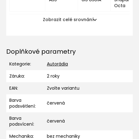
Octa
Zobrazit celé srovnání
Doplňkové parametry
Kategorie
:
Autorádia
Záruka
:
2 roky
EAN
:
Zvolte variantu
Barva
červená
podsvětlení
:
Barva
červená
podsvícení
:
Mechanika
:
bez mechaniky