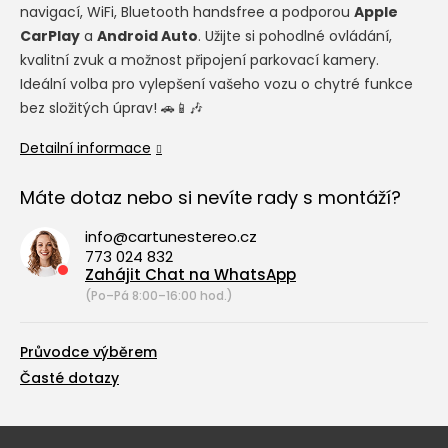
navigací, WiFi, Bluetooth handsfree a podporou
Apple
CarPlay
a
Android Auto
. Užijte si pohodlné ovládání,
kvalitní zvuk a možnost připojení parkovací kamery.
Ideální volba pro vylepšení vašeho vozu o chytré funkce
bez složitých úprav! 🚗📱🎶
Detailní informace
Máte dotaz nebo si nevíte rady s montáží?
info@cartunestereo.cz
773 024 832
Zahájit Chat na WhatsApp
(Po–Pá 8:00–16:00 hod.)
Průvodce výběrem
Časté dotazy