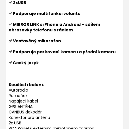
✅ 2xUSB
✅ Podporuje multifunkci volantu
✅ MIRROR LINK s iPhone a Android – sdílení
obrazovky telefonu s rádiem
✅ Vestavěný mikorofon
✅ Podporuje parkovací kameru a přední kameru
✅ Český jazyk
Součástí balení:
Autorádio
Rámeček
Napájecí kabel
GPS ANTÉNA
CANBUS dekodér
Konektor pro anténu
2x USB
RCA Kabel s externím mikrofonem zdarma