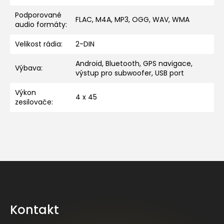
Podporované
FLAC, M4A, MP3, OGG, WAV, WMA
audio formáty
:
Velikost rádia
:
2-DIN
Android, Bluetooth, GPS navigace,
Výbava
:
výstup pro subwoofer, USB port
Výkon
4 x 45
zesilovače
:
Z
á
p
a
Kontakt
t
í