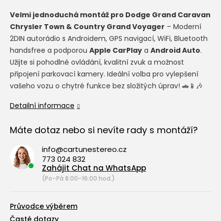
Velmi jednoduchá montáž pro
Dodge Grand Caravan
Chrysler Town & Country Grand Voyager
– Moderní
2DIN autorádio s Androidem, GPS navigací, WiFi, Bluetooth
handsfree a podporou
Apple CarPlay
a
Android Auto
.
Užijte si pohodlné ovládání, kvalitní zvuk a možnost
připojení parkovací kamery. Ideální volba pro vylepšení
vašeho vozu o chytré funkce bez složitých úprav! 🚗📱🎶
Detailní informace
Máte dotaz nebo si nevíte rady s montáží?
info@cartunestereo.cz
773 024 832
Zahájit Chat na WhatsApp
(Po–Pá 8:00–16:00 hod.)
Průvodce výběrem
Časté dotazy