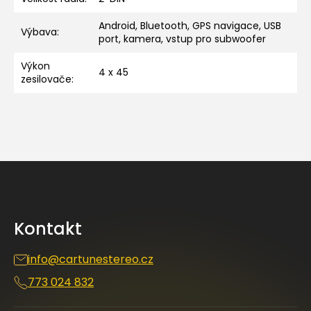
Android, Bluetooth, GPS navigace, USB
Výbava
:
port, kamera, vstup pro subwoofer
Výkon
4 x 45
zesilovače
:
Z
á
p
a
Kontakt
t
í
info
@
cartunestereo.cz
773 024 832