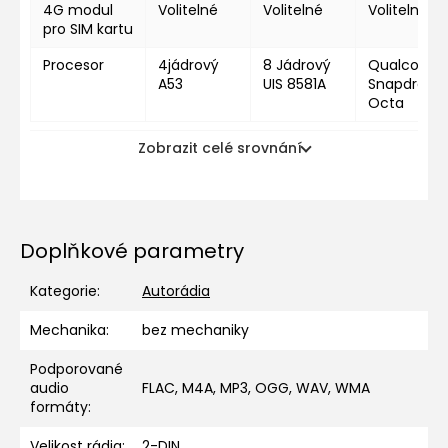
4G modul
Volitelné
Volitelné
Volitelné
pro SIM kartu
Procesor
4jádrový
8 Jádrový
Qualcomm
A53
UIS 8581A
Snapdragon
Octa
Zobrazit celé srovnání
Doplňkové parametry
Kategorie
:
Autorádia
Mechanika
:
bez mechaniky
Podporované
audio
FLAC, M4A, MP3, OGG, WAV, WMA
formáty
:
Velikost rádia
:
2-DIN