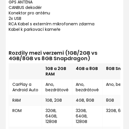
GPS ANTÉNA
CANBUS dekodér
Konektor pro anténu
2x USB
RCA Kabel s externím mikrofonem zdarma
Kabel k parkovací kameře
Rozdíly mezi verzemi (1GB/2GB vs
4GB/8GB vs 8GB Snapdragon)
1GB a 2GB
4GB a 8GB
8GB Snap
RAM
CarPlay a
Ano,
Ano,
Ano, bezdr
Android Auto
bezdrátové
bezdrátové
RAM
1GB, 2GB
4GB, 8GB
8GB
ROM
32GB,
32GB,
32GB, 64GB
64GB,
64GB,
128GB
128GB