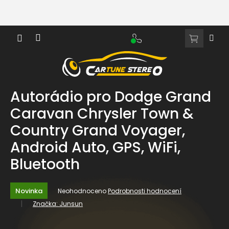
Přejít
na
obsah
NÁKUPNÍ
KOŠÍK
Autorádio pro Dodge Grand
Caravan Chrysler Town &
Country Grand Voyager,
Android Auto, GPS, WiFi,
Bluetooth
Průměrné
Novinka
Neohodnoceno
Podrobnosti hodnocení
hodnocení
Značka:
Junsun
produktu
je
0,0