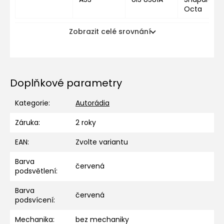
Octa
Zobrazit celé srovnání
Doplňkové parametry
Kategorie
:
Autorádia
Záruka
:
2 roky
EAN
:
Zvolte variantu
Barva
červená
podsvětlení
:
Barva
červená
podsvícení
:
Mechanika
:
bez mechaniky