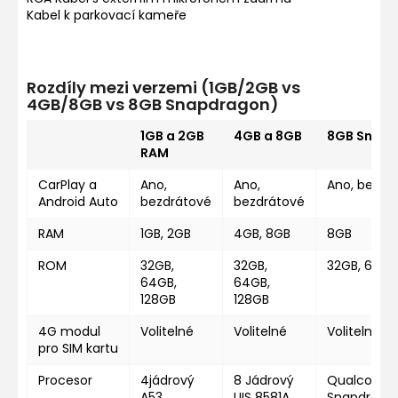
Kabel k parkovací kameře
Rozdíly mezi verzemi (1GB/2GB vs
4GB/8GB vs 8GB Snapdragon)
1GB a 2GB
4GB a 8GB
8GB Snap
RAM
CarPlay a
Ano,
Ano,
Ano, bezdr
Android Auto
bezdrátové
bezdrátové
RAM
1GB, 2GB
4GB, 8GB
8GB
ROM
32GB,
32GB,
32GB, 64GB
64GB,
64GB,
128GB
128GB
4G modul
Volitelné
Volitelné
Volitelné
pro SIM kartu
Procesor
4jádrový
8 Jádrový
Qualcomm
A53
UIS 8581A
Snapdragon