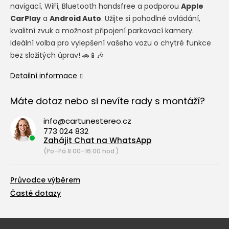
navigací, WiFi, Bluetooth handsfree a podporou
Apple
CarPlay
a
Android Auto
. Užijte si pohodlné ovládání,
kvalitní zvuk a možnost připojení parkovací kamery.
Ideální volba pro vylepšení vašeho vozu o chytré funkce
bez složitých úprav! 🚗📱🎶
Detailní informace
Máte dotaz nebo si nevíte rady s montáží?
info@cartunestereo.cz
773 024 832
Zahájit Chat na WhatsApp
(Po–Pá 8:00–16:00 hod.)
Průvodce výběrem
Časté dotazy