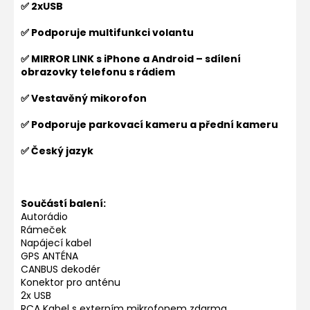
✅ 2xUSB
✅ Podporuje multifunkci volantu
✅ MIRROR LINK s iPhone a Android – sdílení
obrazovky telefonu s rádiem
✅ Vestavěný mikorofon
✅ Podporuje parkovací kameru a přední kameru
✅ Český jazyk
Součástí balení:
Autorádio
Rámeček
Napájecí kabel
GPS ANTÉNA
CANBUS dekodér
Konektor pro anténu
2x USB
RCA Kabel s externím mikrofonem zdarma