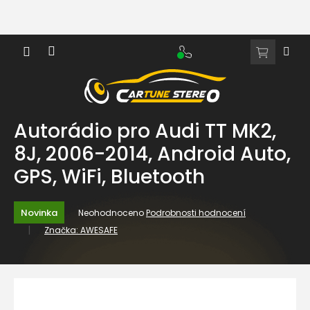
Přejít
na
obsah
NÁKUPNÍ
KOŠÍK
Autorádio pro Audi TT MK2,
8J, 2006-2014, Android Auto,
GPS, WiFi, Bluetooth
Průměrné
Novinka
Neohodnoceno
Podrobnosti hodnocení
hodnocení
Značka:
AWESAFE
produktu
je
0,0
z
5
hvězdiček.