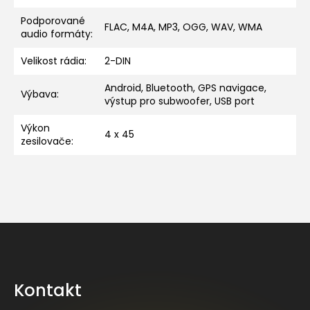
Podporované
FLAC, M4A, MP3, OGG, WAV, WMA
audio formáty
:
Velikost rádia
:
2-DIN
Android, Bluetooth, GPS navigace,
Výbava
:
výstup pro subwoofer, USB port
Výkon
4 x 45
zesilovače
:
Z
á
p
a
Kontakt
t
í