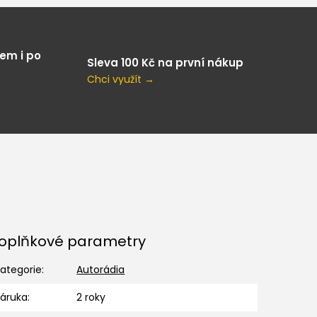
em i po
Sleva 100 Kč na první nákup
Chci využít →
oplňkové parametry
ategorie
:
Autorádia
Záruka
:
2 roky