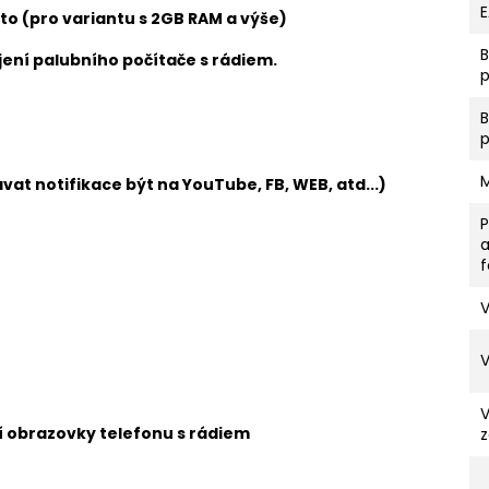
to (pro variantu s 2GB RAM a výše)
ení palubního počítače s rádiem.
p
vat notifikace být na YouTube, FB, WEB, atd...)
V
ní obrazovky telefonu s rádiem
z