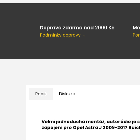
Doprava zdarma nad 2000 Kč
Mo
Podmínky dopravy →
Po
Popis
Diskuze
Velmi jednoduchá montáž, autorádio je 
zapojení pro
Opel Astra J 2009-2017 Buic