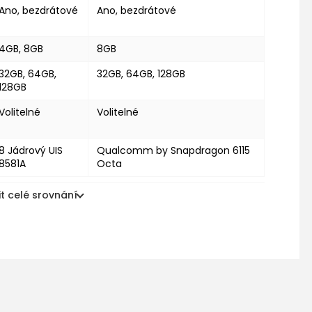
Ano, bezdrátové
Ano, bezdrátové
4GB, 8GB
8GB
32GB, 64GB,
32GB, 64GB, 128GB
128GB
Volitelné
Volitelné
8 Jádrový UIS
Qualcomm by Snapdragon 6115
8581A
Octa
t celé srovnání