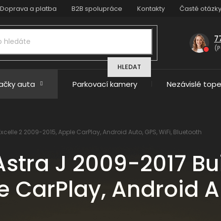
Doprava a platba
B2B spolupráce
Kontakty
Časté otázk
7
(P
HLEDAT
načky auta
Parkovací kamery
Nezávislé tope
celle 2 2009-2015, Apple CarPlay, Android Auto, GPS, WiFi, Bluetooth
stra J 2009-2017 Bui
 CarPlay, Android Au