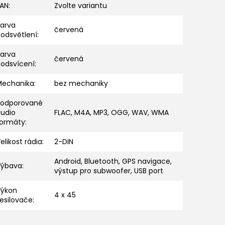
EAN
:
Zvolte variantu
Barva
červená
odsvětlení
:
Barva
červená
podsvícení
:
Mechanika
:
bez mechaniky
Podporované
audio
FLAC, M4A, MP3, OGG, WAV, WMA
formáty
:
elikost rádia
:
2-DIN
Android, Bluetooth, GPS navigace,
Výbava
:
výstup pro subwoofer, USB port
Výkon
4 x 45
esilovače
: