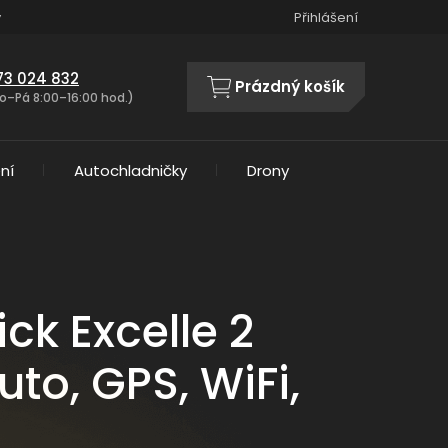
y
Přihlášení
73 024 832
Prázdný košík
NÁKUPNÍ
o–Pá 8:00–16:00 hod.)
KOŠÍK
ní
Autochladničky
Drony
ck Excelle 2
to, GPS, WiFi,