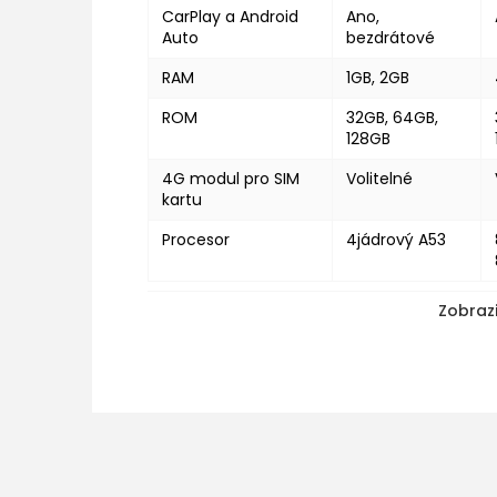
CarPlay a Android
Ano,
Auto
bezdrátové
RAM
1GB, 2GB
ROM
32GB, 64GB,
128GB
4G modul pro SIM
Volitelné
kartu
Procesor
4jádrový A53
Zobrazi