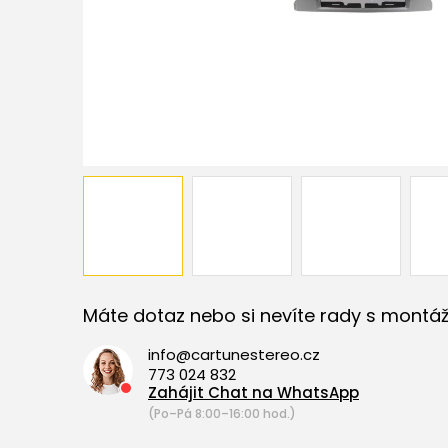
Máte dotaz nebo si nevíte rady s montáž
info@cartunestereo.cz
773 024 832
Zahájit Chat na WhatsApp
(Po–Pá 8:00–16:00 hod.)