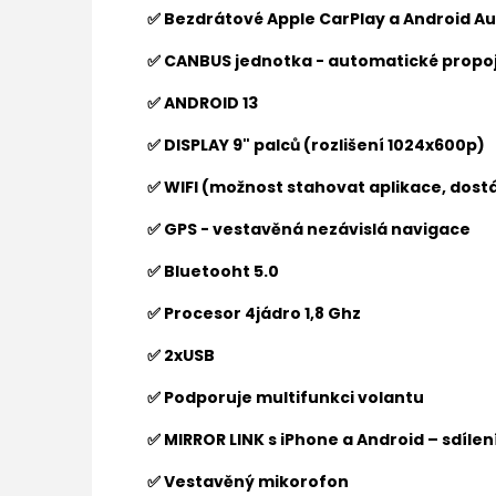
✅ Bezdrátové Apple CarPlay a Android Au
✅ CANBUS jednotka - automatické propoj
✅ ANDROID 13
✅ DISPLAY 9" palců (rozlišení 1024x600p)
✅ WIFI (možnost stahovat aplikace, dostá
✅ GPS - vestavěná nezávislá navigace
✅ Bluetooht 5.0
✅ Procesor 4jádro 1,8 Ghz
✅ 2xUSB
✅ Podporuje multifunkci volantu
✅ MIRROR LINK s iPhone a Android – sdíle
✅ Vestavěný mikorofon