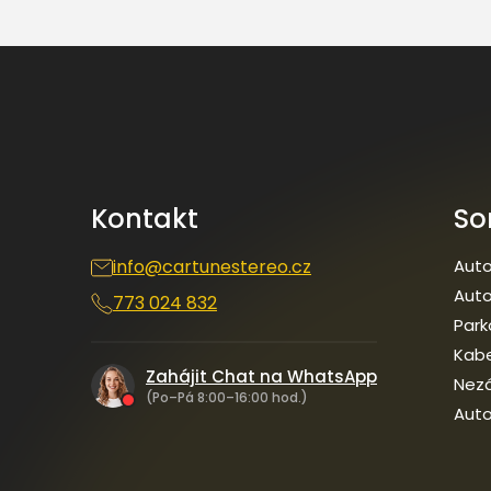
Z
á
p
a
t
í
Kontakt
So
info
@
cartunestereo.cz
Auto
Auto
773 024 832
Park
Kab
Zahájit Chat na WhatsApp
Nezá
(Po–Pá 8:00–16:00 hod.)
Auto