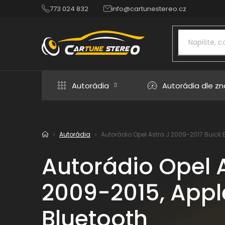
Přejít
773 024 832
info@cartunestereo.cz
na
obsah
Autorádia
Autorádia dle z
Autorádia
Autorádio Opel Astra J 2009-2017 Buick Ex
Domů
Autorádio Opel A
2009-2015, Apple
Bluetooth