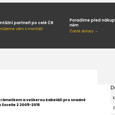
Poradíme před nákup
ntážní partneři po celé ČR
něm
můžeme vám s montáží
Časté dotazy →
D
K
s rámečkem a veškerou kabeláží pro snadné
k Excelle 2 2009-2015