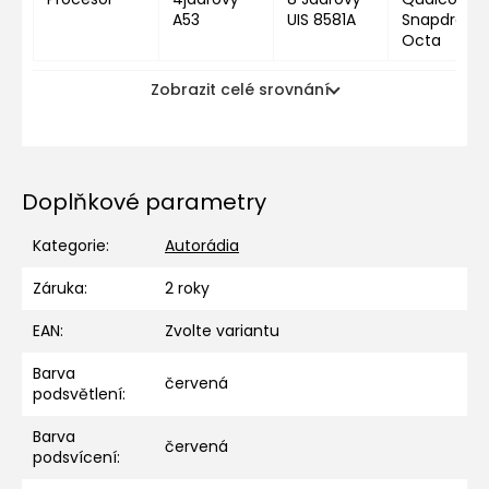
A53
UIS 8581A
Snapdragon
Octa
Zobrazit celé srovnání
Doplňkové parametry
Kategorie
:
Autorádia
Záruka
:
2 roky
EAN
:
Zvolte variantu
Barva
červená
podsvětlení
:
Barva
červená
podsvícení
: