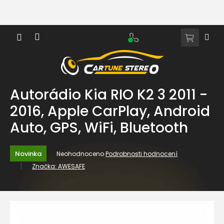
Přejít
na
obsah
NÁKUPNÍ
KOŠÍK
Autorádio Kia RIO K2 3 2011 -
2016, Apple CarPlay, Android
Auto, GPS, WiFi, Bluetooth
Průměrné
Novinka
Neohodnoceno
Podrobnosti hodnocení
hodnocení
Značka:
AWESAFE
produktu
je
0,0
z
5
hvězdiček.