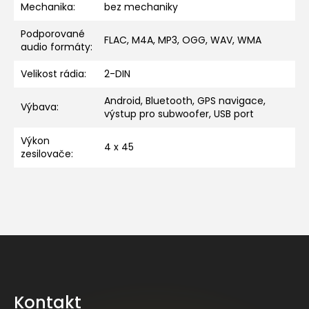
Mechanika
:
bez mechaniky
Podporované
FLAC, M4A, MP3, OGG, WAV, WMA
audio formáty
:
Velikost rádia
:
2-DIN
Android, Bluetooth, GPS navigace,
Výbava
:
výstup pro subwoofer, USB port
Výkon
4 x 45
zesilovače
:
Z
á
p
a
Kontakt
t