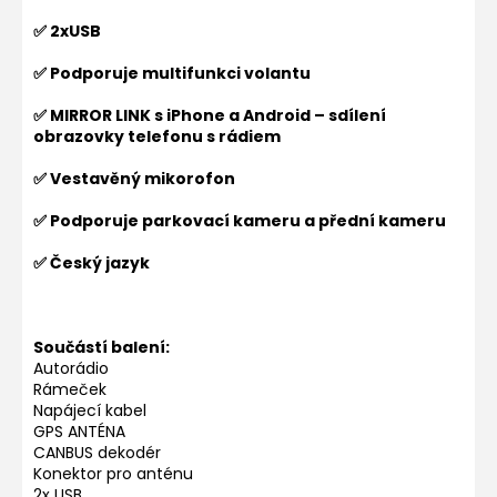
✅ 2xUSB
✅ Podporuje multifunkci volantu
✅ MIRROR LINK s iPhone a Android – sdílení
obrazovky telefonu s rádiem
✅ Vestavěný mikorofon
✅ Podporuje parkovací kameru a přední kameru
✅ Český jazyk
Součástí balení:
Autorádio
Rámeček
Napájecí kabel
GPS ANTÉNA
CANBUS dekodér
Konektor pro anténu
2x USB