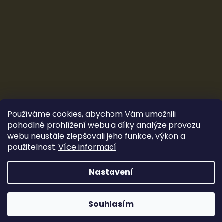
Používáme cookies, abychom Vám umožnili
pohodlné prohlížení webu a díky analýze provozu
webu neustále zlepšovali jeho funkce, výkon a
použitelnost.
Více informací
Vytvořil Shoptet
&
Ludec
Nastavení
Sleva 100 Kč
Copyright 2026
CarTune Stereo s.r.o.
. Všechna práva
vyhrazena.
Souhlasím