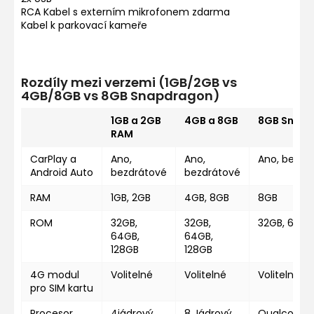
RCA Kabel s externím mikrofonem zdarma
Kabel k parkovací kameře
Rozdíly mezi verzemi (1GB/2GB vs
4GB/8GB vs 8GB Snapdragon)
1GB a 2GB
4GB a 8GB
8GB Snap
RAM
CarPlay a
Ano,
Ano,
Ano, bezdr
Android Auto
bezdrátové
bezdrátové
RAM
1GB, 2GB
4GB, 8GB
8GB
ROM
32GB,
32GB,
32GB, 64GB
64GB,
64GB,
128GB
128GB
4G modul
Volitelné
Volitelné
Volitelné
pro SIM kartu
Procesor
4jádrový
8 Jádrový
Qualcomm