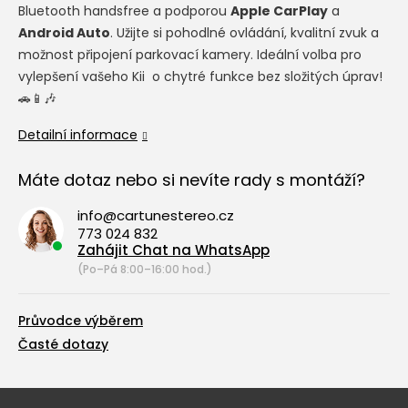
Bluetooth handsfree a podporou
Apple CarPlay
a
Android Auto
. Užijte si pohodlné ovládání, kvalitní zvuk a
možnost připojení parkovací kamery. Ideální volba pro
vylepšení vašeho Kii o chytré funkce bez složitých úprav!
🚗📱🎶
Detailní informace
Máte dotaz nebo si nevíte rady s montáží?
info@cartunestereo.cz
773 024 832
Zahájit Chat na WhatsApp
(Po–Pá 8:00–16:00 hod.)
Průvodce výběrem
Časté dotazy