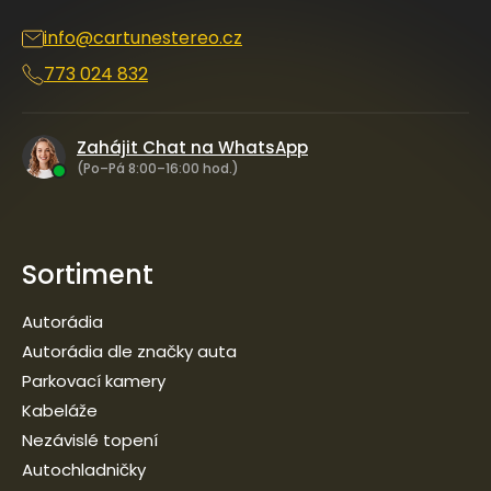
í
info
@
cartunestereo.cz
773 024 832
Zahájit Chat na WhatsApp
(Po–Pá 8:00–16:00 hod.)
Sortiment
Autorádia
Autorádia dle značky auta
Parkovací kamery
Kabeláže
Nezávislé topení
Autochladničky