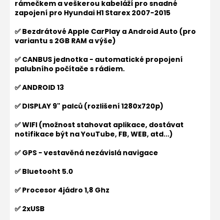
rámečkem a veškerou kabeláží pro snadné
zapojení pro
Hyundai H1 Starex 2007-2015
✅ Bezdrátové Apple CarPlay a Android Auto (pro
variantu s 2GB RAM a výše)
✅ CANBUS jednotka - automatické propojení
palubního počítače s rádiem.
✅ ANDROID 13
✅ DISPLAY 9" palců (rozlišení 1280x720p)
✅ WIFI (možnost stahovat aplikace, dostávat
notifikace být na YouTube, FB, WEB, atd...)
✅ GPS - vestavěná nezávislá navigace
✅ Bluetooht 5.0
✅ Procesor 4jádro 1,8 Ghz
✅ 2xUSB