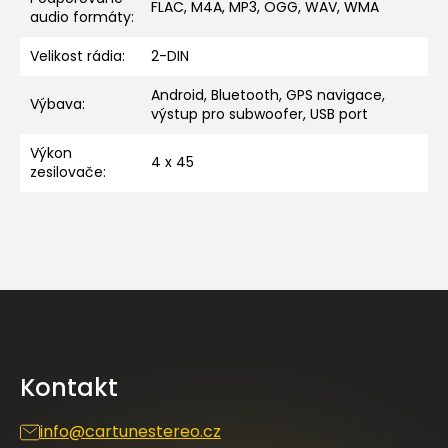
FLAC, M4A, MP3, OGG, WAV, WMA
audio formáty
:
Velikost rádia
:
2-DIN
Android, Bluetooth, GPS navigace,
Výbava
:
výstup pro subwoofer, USB port
Výkon
4 x 45
zesilovače
:
Z
á
p
a
Kontakt
t
í
info
@
cartunestereo.cz