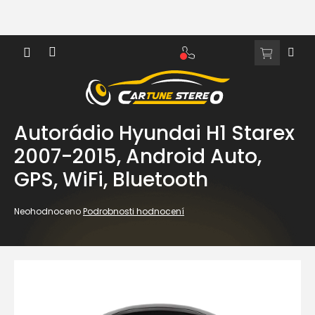
Přejít
na
obsah
NÁKUPNÍ
KOŠÍK
Autorádio Hyundai H1 Starex
2007-2015, Android Auto,
GPS, WiFi, Bluetooth
Průměrné
Neohodnoceno
Podrobnosti hodnocení
hodnocení
produktu
je
0,0
z
5
hvězdiček.