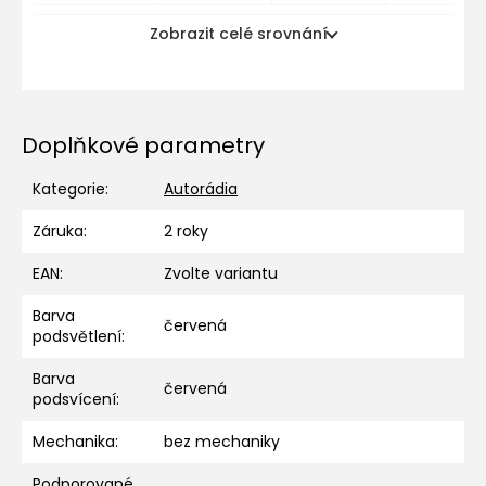
Zobrazit celé srovnání
Doplňkové parametry
Kategorie
:
Autorádia
Záruka
:
2 roky
EAN
:
Zvolte variantu
Barva
červená
podsvětlení
:
Barva
červená
podsvícení
:
Mechanika
:
bez mechaniky
Podporované