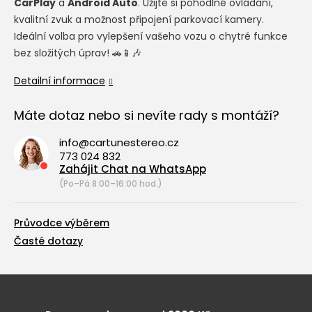
CarPlay
a
Android Auto
. Užijte si pohodlné ovládání,
kvalitní zvuk a možnost připojení parkovací kamery.
Ideální volba pro vylepšení vašeho vozu o chytré funkce
bez složitých úprav! 🚗📱🎶
Detailní informace
Máte dotaz nebo si nevíte rady s montáží?
info@cartunestereo.cz
773 024 832
Zahájit Chat na WhatsApp
(Po–Pá 8:00–16:00 hod.)
Průvodce výběrem
Časté dotazy