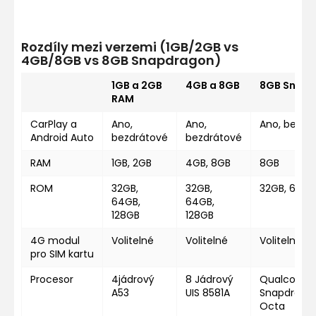
Rozdíly mezi verzemi (1GB/2GB vs
4GB/8GB vs 8GB Snapdragon)
1GB a 2GB
4GB a 8GB
8GB Snap
RAM
CarPlay a
Ano,
Ano,
Ano, bezdr
Android Auto
bezdrátové
bezdrátové
RAM
1GB, 2GB
4GB, 8GB
8GB
ROM
32GB,
32GB,
32GB, 64GB
64GB,
64GB,
128GB
128GB
4G modul
Volitelné
Volitelné
Volitelné
pro SIM kartu
Procesor
4jádrový
8 Jádrový
Qualcomm
A53
UIS 8581A
Snapdragon
Octa