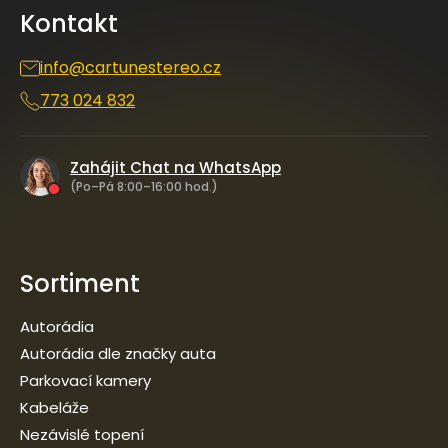
a
Kontakt
t
í
info
@
cartunestereo.cz
773 024 832
Zahájit Chat na WhatsApp
(Po–Pá 8:00–16:00 hod.)
Sortiment
Autorádia
Autorádia dle značky auta
Parkovací kamery
Kabeláže
Nezávislé topení