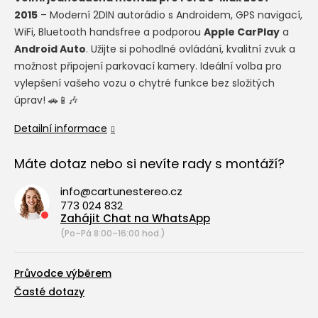
2015
– Moderní 2DIN autorádio s Androidem, GPS navigací,
WiFi, Bluetooth handsfree a podporou
Apple CarPlay
a
Android Auto
. Užijte si pohodlné ovládání, kvalitní zvuk a
možnost připojení parkovací kamery. Ideální volba pro
vylepšení vašeho vozu o chytré funkce bez složitých
úprav! 🚗📱🎶
Detailní informace
Máte dotaz nebo si nevíte rady s montáží?
info@cartunestereo.cz
773 024 832
Zahájit Chat na WhatsApp
(Po–Pá 8:00–16:00 hod.)
Průvodce výběrem
Časté dotazy