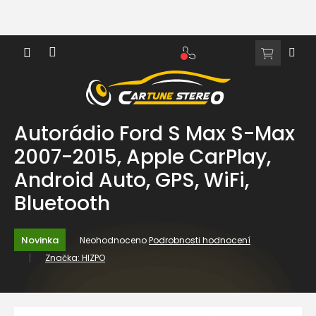
Přejít
na
obsah
NÁKUPNÍ
KOŠÍK
Autorádio Ford S Max S-Max
2007-2015, Apple CarPlay,
Android Auto, GPS, WiFi,
Bluetooth
Průměrné
Novinka
Neohodnoceno
Podrobnosti hodnocení
hodnocení
Značka:
HIZPO
produktu
je
0,0
z