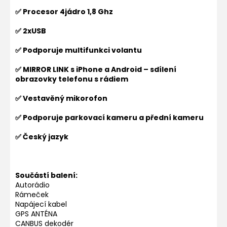
✅ Procesor 4jádro 1,8 Ghz
✅ 2xUSB
✅ Podporuje multifunkci volantu
✅ MIRROR LINK s iPhone a Android – sdílení
obrazovky telefonu s rádiem
✅ Vestavěný mikorofon
✅ Podporuje parkovací kameru a přední kameru
✅ Český jazyk
Součástí balení:
Autorádio
Rámeček
Napájecí kabel
GPS ANTÉNA
CANBUS dekodér