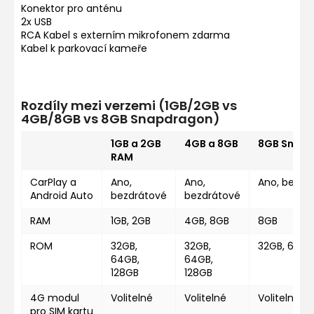
Konektor pro anténu
2x USB
RCA Kabel s externím mikrofonem zdarma
Kabel k parkovací kameře
Rozdíly mezi verzemi (1GB/2GB vs
4GB/8GB vs 8GB Snapdragon)
1GB a 2GB
4GB a 8GB
8GB Snap
RAM
CarPlay a
Ano,
Ano,
Ano, bezdr
Android Auto
bezdrátové
bezdrátové
RAM
1GB, 2GB
4GB, 8GB
8GB
ROM
32GB,
32GB,
32GB, 64GB
64GB,
64GB,
128GB
128GB
4G modul
Volitelné
Volitelné
Volitelné
pro SIM kartu