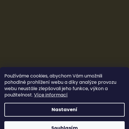
Používáme cookies, abychom Vám umožnili
pohodlné prohlížení webu a díky analýze provozu
webu neustále zlepšovali jeho funkce, výkon a
použitelnost.
Více informací
Vytvořil Shoptet
&
Ludec
Nastavení
Sleva 100 Kč
Copyright 2026
CarTune Stereo s.r.o.
. Všechna práva
vyhrazena.
Souhlasím