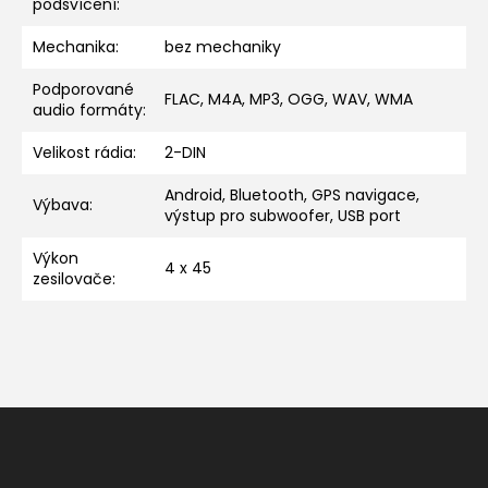
podsvícení
:
Mechanika
:
bez mechaniky
Podporované
FLAC, M4A, MP3, OGG, WAV, WMA
audio formáty
:
Velikost rádia
:
2-DIN
Android, Bluetooth, GPS navigace,
Výbava
:
výstup pro subwoofer, USB port
Výkon
4 x 45
zesilovače
:
Z
á
p