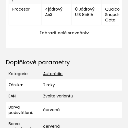
Procesor
4jádrový
8 Jádrový
Qualcomm
A53
UIS 8581A
Snapdragon
Octa
Zobrazit celé srovnání
Doplňkové parametry
Kategorie
:
Autorádia
Záruka
:
2 roky
EAN
:
Zvolte variantu
Barva
červená
podsvětlení
:
Barva
červená