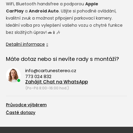
WiFi, Bluetooth handsfree a podporou
Apple
CarPlay
a
Android Auto
. Užijte si pohodlné ovládání,
kvalitní zvuk a možnost připojení parkovací kamery.
Ideální volba pro vylepšení vašeho vozu o chytré funkce
bez složitých úprav! 🚗📱🎶
Detailní informace
Máte dotaz nebo si nevíte rady s montáží?
info@cartunestereo.cz
773 024 832
Zahájit Chat na WhatsApp
(Po–Pá 8:00–16:00 hod.)
Průvodce výběrem
Časté dotazy