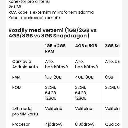
Konektor pro anténu
2x USB
RCA Kabel s externím mikrofonem zdarma
Kabel k parkovací kameře
Rozdíly mezi verzemi (1GB/2GB vs
4GB/8GB vs 8GB Snapdragon)
1GB a 2GB
4GB a 8GB
8GB Snap
RAM
CarPlay a
Ano,
Ano,
Ano, bezdr
Android Auto
bezdrátové
bezdrátové
RAM
1GB, 2GB
4GB, 8GB
8GB
ROM
32GB,
32GB,
32GB, 64GB
64GB,
64GB,
128GB
128GB
4G modul
Volitelné
Volitelné
Volitelné
pro SIM kartu
Procesor
4jádrový
8 Jádrový
Qualcomm