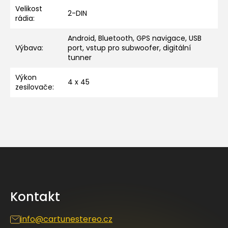
Velikost
2-DIN
rádia
:
Android, Bluetooth, GPS navigace, USB
Výbava
:
port, vstup pro subwoofer, digitální
tunner
Výkon
4 x 45
zesilovače
:
Z
á
p
a
Kontakt
t
í
info
@
cartunestereo.cz