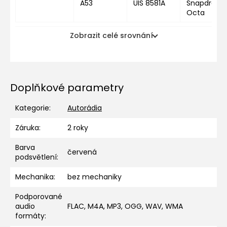
A53
UIS 8581A
Snapdragon
Octa
Zobrazit celé srovnání
Doplňkové parametry
Kategorie
:
Autorádia
Záruka
:
2 roky
Barva
červená
podsvětlení
:
Mechanika
:
bez mechaniky
Podporované
audio
FLAC, M4A, MP3, OGG, WAV, WMA
formáty
: