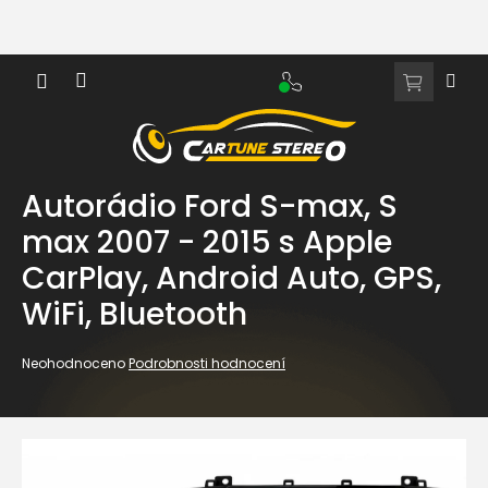
Přejít
na
obsah
NÁKUPNÍ
KOŠÍK
Autorádio Ford S-max, S
max 2007 - 2015 s Apple
CarPlay, Android Auto, GPS,
WiFi, Bluetooth
Průměrné
Neohodnoceno
Podrobnosti hodnocení
hodnocení
produktu
je
0,0
z
5