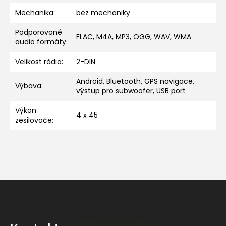
Mechanika
:
bez mechaniky
Podporované
FLAC, M4A, MP3, OGG, WAV, WMA
audio formáty
:
Velikost rádia
:
2-DIN
Android, Bluetooth, GPS navigace,
Výbava
:
výstup pro subwoofer, USB port
Výkon
4 x 45
zesilovače
:
Z
á
p
a