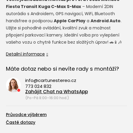
Fiesta Transit Kuga C-Max S-Max
– Moderní 2DIN
autorádio s Androidem, GPS navigací, WiFi, Bluetooth
handsfree a podporou
Apple CarPlay
a
Android Auto
.
Užijte si pohodlné ovládání, kvalitní zvuk a možnost
připojení parkovací kamery. Ideální volba pro vylepšení
vašeho vozu o chytré funkce bez složitých úprav! 🚗📱🎶
Detailní informace
Máte dotaz nebo si nevíte rady s montáží?
info@cartunestereo.cz
773 024 832
Zahájit Chat na WhatsApp
(Po–Pá 8:00–16:00 hod.)
Průvodce výběrem
Časté dotazy