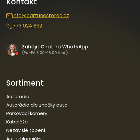
Kontakt
t
í
info
@
cartunestereo.cz
773 024 832
Zahájit Chat na WhatsApp
(Po–Pá 8:00–16:00 hod.)
Sortiment
Autorádia
Autorádia dle značky auta
Parkovací kamery
Kabeláže
Nezávislé topení
Autochladničky