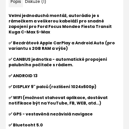
Popis
Diskuze (1)
Velmi jednoduchá montáž, autorádio je s
rámečkem a veškerou kabeláží pro snadné
zapojení pro
Ford Focus Mondeo Fiesta Transit
Kuga C-Max S-Max
✅ Bezdrátové Apple CarPlay a Android Auto (pro
variantu s 2GB RAM a výše)
✅ CANBUS jednotka - automatické propojení
palubního počítače s rádiem.
✅ ANDROID 13
✅ DISPLAY 9" palců (rozlišení 1024x600p)
✅ WIFI (možnost stahovat aplikace, dostávat
notifikace být na YouTube, FB, WEB, atd...)
✅ GPS - vestavěná nezávislá navigace
✅ Bluetooht 5.0