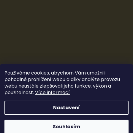
Používáme cookies, abychom Vám umožnili
pohodlné prohlížení webu a díky analýze provozu
webu neustále zlepšovali jeho funkce, výkon a
použitelnost.
Více informací
Vytvořil Shoptet
&
Ludec
Nastavení
Sleva 100 Kč
Copyright 2026
CarTune Stereo s.r.o.
. Všechna práva
vyhrazena.
Souhlasím