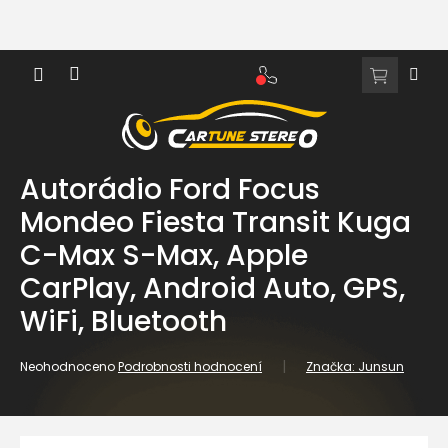
Přejít
na
obsah
NÁKUPNÍ
KOŠÍK
Autorádio Ford Focus
Mondeo Fiesta Transit Kuga
C-Max S-Max, Apple
CarPlay, Android Auto, GPS,
WiFi, Bluetooth
Průměrné
Neohodnoceno
Podrobnosti hodnocení
Značka:
Junsun
hodnocení
produktu
je
0,0