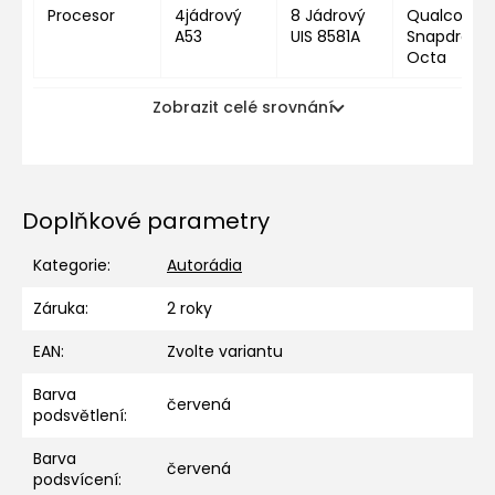
Procesor
4jádrový
8 Jádrový
Qualcomm
A53
UIS 8581A
Snapdragon
Octa
Zobrazit celé srovnání
Doplňkové parametry
Kategorie
:
Autorádia
Záruka
:
2 roky
EAN
:
Zvolte variantu
Barva
červená
podsvětlení
:
Barva
červená
podsvícení
: