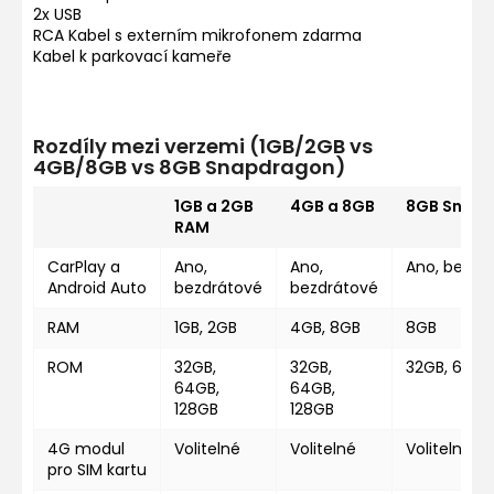
2x USB
RCA Kabel s externím mikrofonem zdarma
Kabel k parkovací kameře
Rozdíly mezi verzemi (1GB/2GB vs
4GB/8GB vs 8GB Snapdragon)
1GB a 2GB
4GB a 8GB
8GB Snap
RAM
CarPlay a
Ano,
Ano,
Ano, bezdr
Android Auto
bezdrátové
bezdrátové
RAM
1GB, 2GB
4GB, 8GB
8GB
ROM
32GB,
32GB,
32GB, 64GB
64GB,
64GB,
128GB
128GB
4G modul
Volitelné
Volitelné
Volitelné
pro SIM kartu